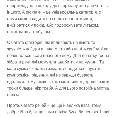
наприклад, для походу до спортзалу або для чогось
іншого. А рюкзаки – це універсальна категорія, з
ними можна ходити по своїх справах в місті,
вибиратися у похід, або подорожувати літаком,
потягом чи автобусом.
Є багато факторів, які впливають на якість та
зручність поїздки в інше місто або навіть країну. Але
починається все з власного дому. Для початку треба
зібрати речі, які можуть знадобитися на чужині. Та
коли сумка чи валіза замалі, доводиться шукати
компромісні рішення, які не завжди бувають
вдалими. Тому, якщо є така можливість, краще взяти
трохи більше, ніж треба. А для цього потрібна містка
валіза.
Проте, багато речей – це ще й велика вага, тому
добре біло б, якщо сама валіза була би легкою. І такі