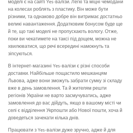
моделі є на сайті Yes-валізи. Легкі та міцні чемодани
на колесах роблять з пластику. Він може бути
різними, та однаково добре він витримає достатньо
великі навантаження. Додатковим бонусом буде ще
й те, що такі моделі не пропускають вологу. Отже,
поки ви чекатимете на таксі під дощем, можна не
хвилюватися, що речі всередині намокнуть та
зіпсуються.
В інтернет-магазині Yes-валізи є різні способи
доставки. Найбільше пощастило мешканцям
Львова, адже вони зможуть забрати сумку зі складу
вже в день замовлення. Та й жителям решти
регіонів України не варто засмучуватись, адже
замовлення до вас дійдуть, якщо в вашому місті чи
селі є відділення Укрпошти або Нової пошти, хоча й
доведеться зачекати кілька днів.
Працювати з Yes-валізи дуже зручно, адже й для