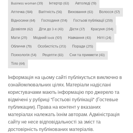
Business woman
(39)
Інтер'єр
(63)
Автоледі
(19)
Аптечка
(184)
Вагітність
(56)
Виховання
(63)
Волосся
(57)
Відносини
(64)
Господиня
(514)
Гостьові публікації
(259)
Дозвілля
(62)
Діти до 3-х
(43)
Дієти
(37)
Красуня
(394)
Мати
(211)
Модний look
(101)
Навчання
(43)
Нігті
(24)
Обличчя
(79)
Особистість
(313)
Поради
(215)
Психологія
(54)
Рецепти
(83)
Сни та прикмети
(43)
Тіло
(64)
Інформація на цьому сайті публікується виключно в
ознайомлювальних цілях. Матеріали надіслані
користувачами мають інформацію про джерело та
відмічені у рубриці "Гостьові публікації" (Гостевые
публикации). Права на контент у вказаних
матеріалах належать їхнім авторам. Адміністрація
сайту не несе відповідальності за зміст та
достовірність публікованих матеріалів.