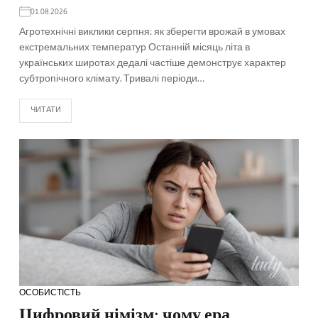
01.08.2026
Агротехнічні виклики серпня: як зберегти врожай в умовах
екстремальних температур Останній місяць літа в
українських широтах дедалі частіше демонструє характер
субтропічного клімату. Тривалі періоди…
ЧИТАТИ
ОСОБИСТІСТЬ
Цифровий німізм: чому ера