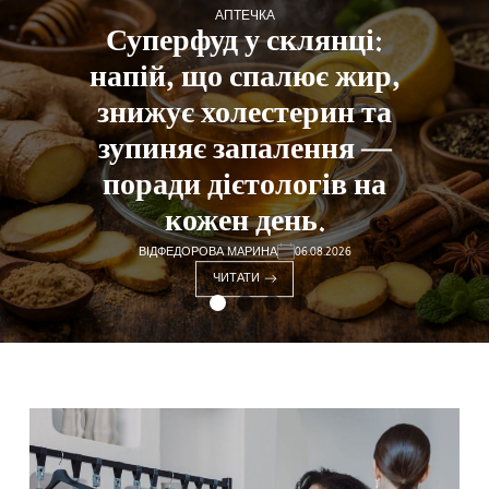
АПТЕЧКА
Суперфуд у склянці:
напій, що спалює жир,
знижує холестерин та
зупиняє запалення —
поради дієтологів на
кожен день.
ВІД
ФЕДОРОВА МАРИНА
06.08.2026
ЧИТАТИ