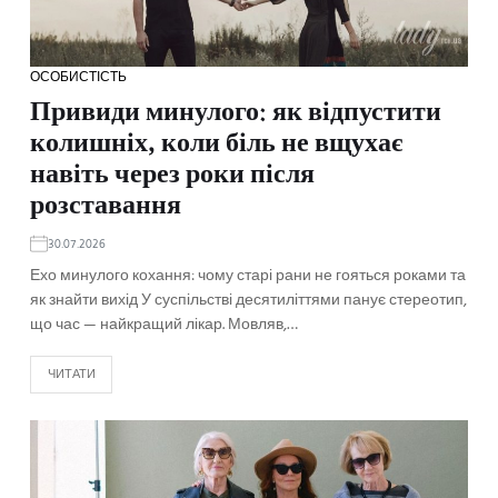
ОСОБИСТІСТЬ
Привиди минулого: як відпустити
колишніх, коли біль не вщухає
навіть через роки після
розставання
30.07.2026
Ехо минулого кохання: чому старі рани не гояться роками та
як знайти вихід У суспільстві десятиліттями панує стереотип,
що час — найкращий лікар. Мовляв,…
ЧИТАТИ