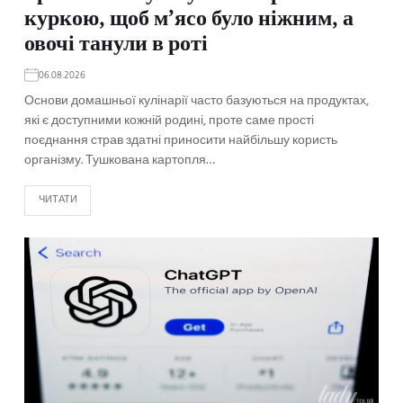
куркою, щоб м’ясо було ніжним, а
овочі танули в роті
06.08.2026
Основи домашньої кулінарії часто базуються на продуктах,
які є доступними кожній родині, проте саме прості
поєднання страв здатні приносити найбільшу користь
організму. Тушкована картопля…
ЧИТАТИ