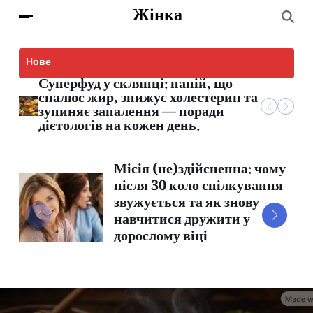
Жінка
Нове
Гардероб на роки: які речі ніколи
Суперфуд у склянці: напій, що
Секрети ідеальної печені: як
Пастка ввічливості ChatGPT:
не виходять з моди та чому їх не
спалює жир, знижує холестерин та
правильно тушкувати картоплю з
чому надмірна підтримка ШІ
варто викидати вже зараз
зупиняє запалення — поради
куркою, щоб м’ясо було ніжним, а
обмежує ваш розвиток та
дієтологів на кожен день.
овочі танули в роті
викривлює реальність
Місія (не)здійсненна: чому
після 30 коло спілкування
звужується та як знову
навчитися дружити у
дорослому віці