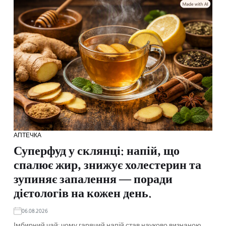
АПТЕЧКА
Суперфуд у склянці: напій, що
спалює жир, знижує холестерин та
зупиняє запалення — поради
дієтологів на кожен день.
06.08.2026
Імбирний чай: чому гарячий напій став науково визнаною