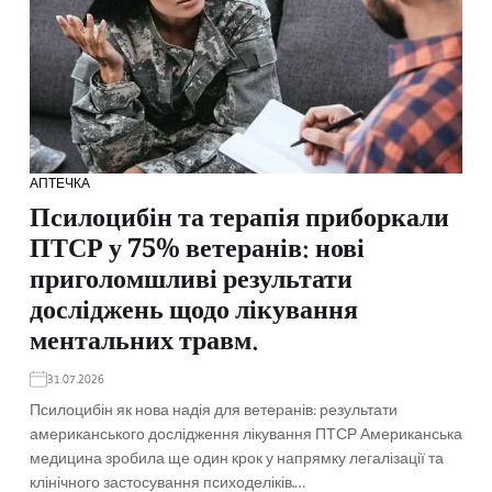
АПТЕЧКА
Псилоцибін та терапія приборкали
ПТСР у 75% ветеранів: нові
приголомшливі результати
досліджень щодо лікування
ментальних травм.
31.07.2026
Псилоцибін як нова надія для ветеранів: результати
американського дослідження лікування ПТСР Американська
медицина зробила ще один крок у напрямку легалізації та
клінічного застосування психоделіків.…