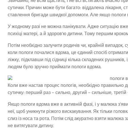
Звичайно, не всім щастить, і не всі встигають вчасно п
сутички. Причин може бути багато: віддалена лікарня, ст
ставлення бригади швидкої допомоги. Але якщо пологи п
У жодному разі не можна панікувати. Адже ситуацію вже
психіці матері, а й здоров’ю дитини. Тому першим кроком
Потім необхідно залучити родичів чи, крайній випадок, с
коли пологи почалися вдома, це єдиний спосіб отримати
ліжку, підклавши під сідниці кілька складених рушників,
людям було зручно приймати пологи вдома.
Коли вже настав процес пологів, необхідно правильно ди
сутичку: перший раз – сильно, другий – сильніше, третій
Якщо пологи вдома вже в активній фазі, і у малюка з’яв
неї, щоб уникнути різкого вискакування. Як тільки голо
слиз із носа та рота. Потім слід акуратно взяти малюка 
не витягувати дитину.