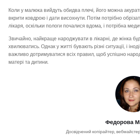
Коли у малюка вийдуть обидва плечі, його можна акуратно
вкрити ковдрою і дати висохнути. Потім потрібно обріза
лікаря, оскільки пологи почалися вдома, і потрібна мед
Звичайно, найкраще народжувати в лікарні, де жінка буде
хвилюватись. Однак у житті бувають різні ситуації, і іно
важливо дотримуватися всіх правил, щоб успішно народ
матері та дитини.
Федорова М
Досвідчений копірайтер, вебмайстер