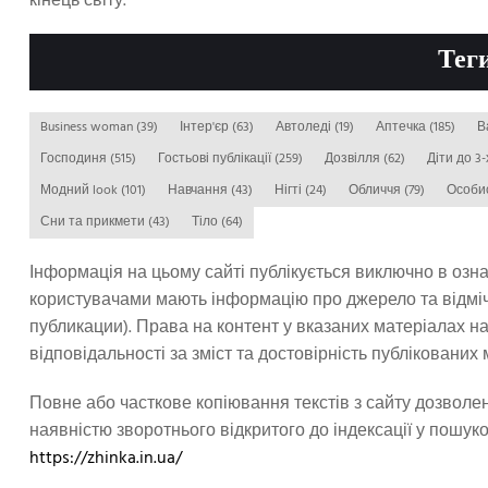
кінець світу.
Тег
Business woman
(39)
Інтер'єр
(63)
Автоледі
(19)
Аптечка
(185)
Господиня
(515)
Гостьові публікації
(259)
Дозвілля
(62)
Діти до 3-
Модний look
(101)
Навчання
(43)
Нігті
(24)
Обличчя
(79)
Особи
Сни та прикмети
(43)
Тіло
(64)
Інформація на цьому сайті публікується виключно в озн
користувачами мають інформацію про джерело та відмічен
публикации). Права на контент у вказаних матеріалах на
відповідальності за зміст та достовірність публікованих 
Повне або часткове копіювання текстів з сайту дозволе
наявністю зворотнього відкритого до індексації у пошу
https://zhinka.in.ua/