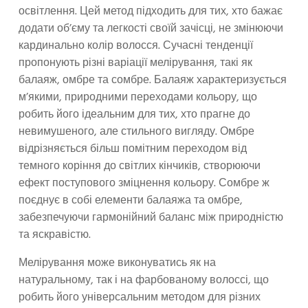
освітлення. Цей метод підходить для тих, хто бажає
додати об’єму та легкості своїй зачісці, не змінюючи
кардинально колір волосся. Сучасні тенденції
пропонують різні варіації мелірування, такі як
балаяж, омбре та сомбре. Балаяж характеризується
м’якими, природними переходами кольору, що
робить його ідеальним для тих, хто прагне до
невимушеного, але стильного вигляду. Омбре
відрізняється більш помітним переходом від
темного коріння до світлих кінчиків, створюючи
ефект поступового зміцнення кольору. Сомбре ж
поєднує в собі елементи балаяжа та омбре,
забезпечуючи гармонійний баланс між природністю
та яскравістю.
Мелірування може виконуватись як на
натуральному, так і на фарбованому волоссі, що
робить його універсальним методом для різних