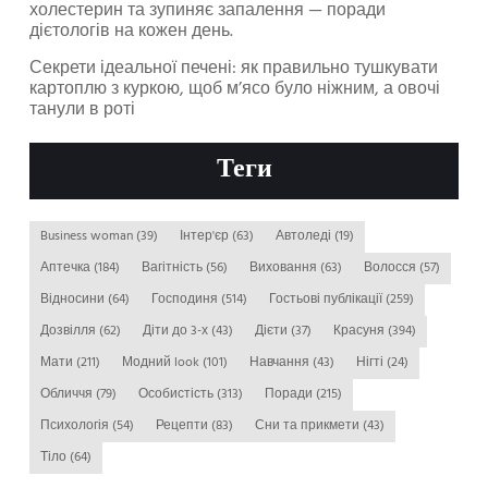
холестерин та зупиняє запалення — поради
дієтологів на кожен день.
Секрети ідеальної печені: як правильно тушкувати
картоплю з куркою, щоб м’ясо було ніжним, а овочі
танули в роті
Теги
Business woman
(39)
Інтер'єр
(63)
Автоледі
(19)
Аптечка
(184)
Вагітність
(56)
Виховання
(63)
Волосся
(57)
Відносини
(64)
Господиня
(514)
Гостьові публікації
(259)
Дозвілля
(62)
Діти до 3-х
(43)
Дієти
(37)
Красуня
(394)
Мати
(211)
Модний look
(101)
Навчання
(43)
Нігті
(24)
Обличчя
(79)
Особистість
(313)
Поради
(215)
Психологія
(54)
Рецепти
(83)
Сни та прикмети
(43)
Тіло
(64)