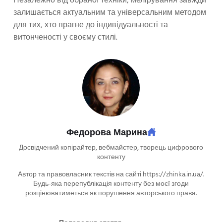
Незалежно від обраної техніки, мелірування завжди
залишається актуальним та універсальним методом
для тих, хто прагне до індивідуальності та
витонченості у своєму стилі.
Федорова Марина
Досвідчений копірайтер, вебмайстер, творець цифрового
контенту
Автор та правовласник текстів на сайті https://zhinka.in.ua/.
Будь-яка перепублікація контенту без моєї згоди
розцінюватиметься як порушення авторського права.