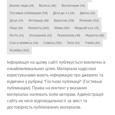
Бизнес леди
(29)
Волосы
(40)
Воспитание
(55)
Гостевые публикации
(178)
Дети до 3-х
(41)
Диеты
(35)
Досуг
(35)
Интерьер
(48)
Красотка
(318)
Лечение
(139)
Лицо
(56)
Личность
(260)
Мама
(185)
Модный look
(75)
Ногти
(25)
Отношения
(63)
Психология
(44)
Рецепты
(89)
Сны и приметы
(44)
Советы
(190)
Тело
(53)
Учеба
(40)
Хозяйка
(430)
Інформація на цьому сайті публікується виключно в
ознайомлювальних цілях. Матеріали надіслані
користувачами мають інформацію про джерело та
відмічені у рубриці "Гостьові публікації" (Гостевые
публикации). Права на контент у вказаних
матеріалах належать їхнім авторам. Адміністрація
сайту не несе відповідальності за зміст та
достовірність публікованих матеріалів.