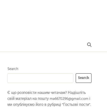
Search
Search
Є що розповісти нашим читачам? Надішліть
свій матеріал на пошту
ma6670296@gmail.com
і
ми опублікуємо його в рубриці "Гостьові пости".