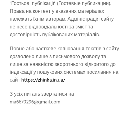
"Гостьові публікації" (Гостевые публикации).
Права на контент у вказаних матеріалах
належать їхнім авторам. Адміністрація сайту
не несе відповідальності за зміст та
достовірність публікованих матеріалів.
Повне або часткове копіювання текстів з сайту
дозволено лише з письмового дозволу та
лише за наявністю зворотнього відкритого до
індексації у пошукових системах посилання на
сайт
https://zhinka.in.ua/
З усіх питань звертатися на
ma6670296@gmail.com