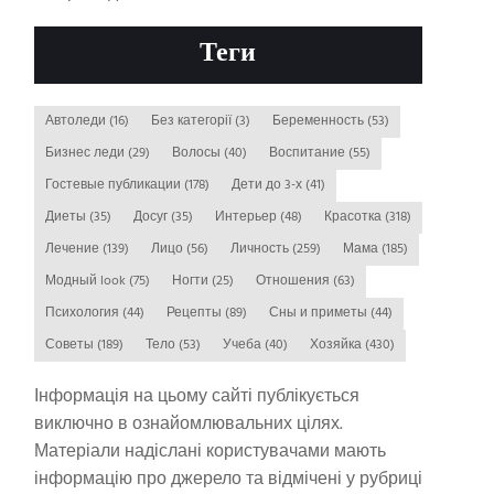
Теги
Автоледи
(16)
Без категорії
(3)
Беременность
(53)
Бизнес леди
(29)
Волосы
(40)
Воспитание
(55)
Гостевые публикации
(178)
Дети до 3-х
(41)
Диеты
(35)
Досуг
(35)
Интерьер
(48)
Красотка
(318)
Лечение
(139)
Лицо
(56)
Личность
(259)
Мама
(185)
Модный look
(75)
Ногти
(25)
Отношения
(63)
Психология
(44)
Рецепты
(89)
Сны и приметы
(44)
Советы
(189)
Тело
(53)
Учеба
(40)
Хозяйка
(430)
Інформація на цьому сайті публікується
виключно в ознайомлювальних цілях.
Матеріали надіслані користувачами мають
інформацію про джерело та відмічені у рубриці