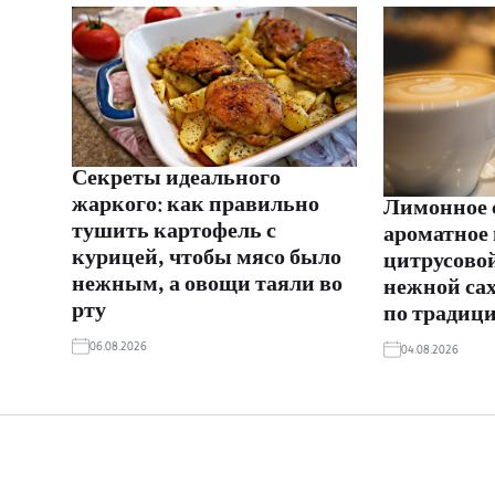
Секреты идеального
жаркого: как правильно
Лимонное 
тушить картофель с
ароматное 
курицей, чтобы мясо было
цитрусовой
нежным, а овощи таяли во
нежной са
рту
по традиц
06.08.2026
04.08.2026
Жінка © 2026