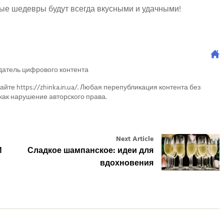
ные шедевры будут всегда вкусными и удачными!
датель цифрового контента
айте https://zhinka.in.ua/. Любая перепубликация контента без
как нарушение авторского права.
Next Article
И
Сладкое шампанское: идеи для
вдохновения