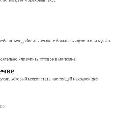
тистый цвет и ореховый вкус.
ребоваться добавить немного больше жидкости или муки в
ятельно или купить готовое в магазине.
ечке
кухни, который может стать настоящей находкой для
ре.