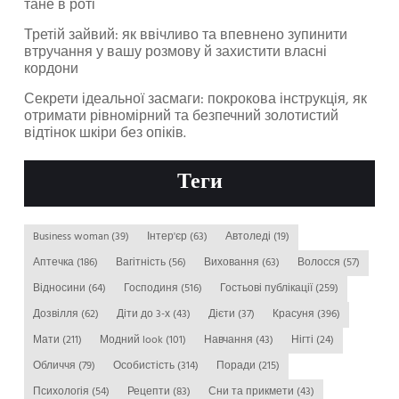
тане в роті
Третій зайвий: як ввічливо та впевнено зупинити
втручання у вашу розмову й захистити власні
кордони
Секрети ідеальної засмаги: покрокова інструкція, як
отримати рівномірний та безпечний золотистий
відтінок шкіри без опіків.
Теги
Business woman
(39)
Інтер'єр
(63)
Автоледі
(19)
Аптечка
(186)
Вагітність
(56)
Виховання
(63)
Волосся
(57)
Відносини
(64)
Господиня
(516)
Гостьові публікації
(259)
Дозвілля
(62)
Діти до 3-х
(43)
Дієти
(37)
Красуня
(396)
Мати
(211)
Модний look
(101)
Навчання
(43)
Нігті
(24)
Обличчя
(79)
Особистість
(314)
Поради
(215)
Психологія
(54)
Рецепти
(83)
Сни та прикмети
(43)