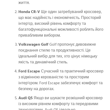
життя.
Honda CR-V
Ще один затребуваний кросовер,
що має надійність і економічність. Просторий
інтер’єр, високий рівень комфорту та
багатофункціональні можливості роблять його
привабливим вибором.
Volkswagen Golf
Golf пропонує дивовижне
поєднання стилю та продуктивності. Це
ідеальний вибір для тих, хто цінує німецьку
якість та динамічний стиль.
Ford Escape
Сучасний та практичний кросовер
з відмінною керованістю та просторим
інтер’єром. Ford Escape забезпечує комфорт та
безпеку на дорогах.
Audi Q5
Якщо ви шукаєте розкішний кросовер
із високим рівнем комфорту та передовими
технологіями, Audi Q5 ідеально