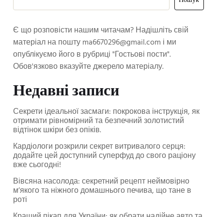
Пошук
Є що розповісти нашим читачам? Надішліть свій
матеріал на пошту
ma6670296@gmail.com
і ми
опублікуємо його в рубриці "Гостьові пости".
Обов'язково вказуйте джерело матеріалу.
Недавні записи
Секрети ідеальної засмаги: покрокова інструкція, як
отримати рівномірний та безпечний золотистий
відтінок шкіри без опіків.
Кардіологи розкрили секрет витривалого серця:
додайте цей доступний суперфуд до свого раціону
вже сьогодні!
Вівсяна насолода: секретний рецепт неймовірно
м’якого та ніжного домашнього печива, що тане в
роті
Кращий пікап для України: як обрати надійне авто та