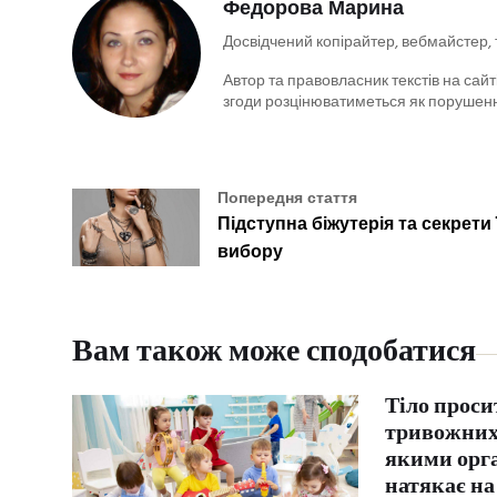
Федорова Марина
Досвідчений копірайтер, вебмайстер,
Автор та правовласник текстів на сайті
згоди розцінюватиметься як порушенн
Попередня стаття
Підступна біжутерія та секрети 
вибору
Вам також може сподобатися
Тіло проси
тривожних
якими орг
натякає на