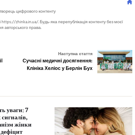
 творець цифрового контенту
 https://zhinka.in.ua/. Будь-яка перепублікація контенту без моєї
я авторського права.
Наступна стаття
її
Сучасні медичні досягнення:
Клініка Хеліос у Берлін Бух
ть уваги: 7
 сигналів,
анізм жінки
 дефіцит