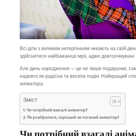
Всі діти з великим нетерпінням чекають на свій де
здійснитися найбажаніші мрії, адже довгоочікуван
Але день народження — це не лише подарунки, сам
надовго як радісна та весела подія. Найкращий сп
аніматора.
Зміст
Чи потрібний взагалі аніматор?
Як розібратися, хороший чи поганий аніматор?
Чи потрібний взагалі ані