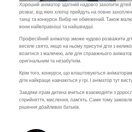
Хороший аніматор здатний надовго захопити дітей ц
розваг, від яких хлопці прийдуть на повне захопле
танці та конкурси. Вибір не обмежений. Також мал
вони найвправніші та найшвидші.
Професійний аніматор зможе чудово розважити дітей
веселе свято, якщо на ньому присутні діти з велико
возитися з малечею, але для справжнього аніматора
оригінальним та незабутнім.
Крім того, конкурси, що влаштовуються аніматорами
діти найкраще навчаються у грі. І аніматор тут вист
Завдяки іграм дитина вчиться взаємодіяти з дорос
сприйняття, мислення, пам’ять. Саме тому замовл
рішення дбайливих батьків.