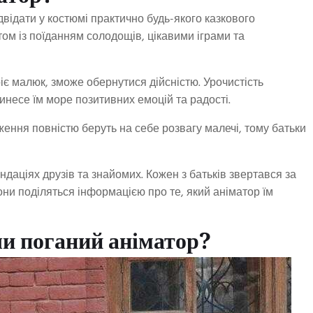
відати у костюмі практично будь-якого казкового
ом із поїданням солодощів, цікавими іграми та
іє малюк, зможе обернутися дійсністю. Урочистість
ринесе їм море позитивних емоцій та радості.
ення повністю беруть на себе розвагу малечі, тому батьки
даціях друзів та знайомих. Кожен з батьків звертався за
они поділяться інформацією про те, який аніматор їм
чи поганий аніматор?