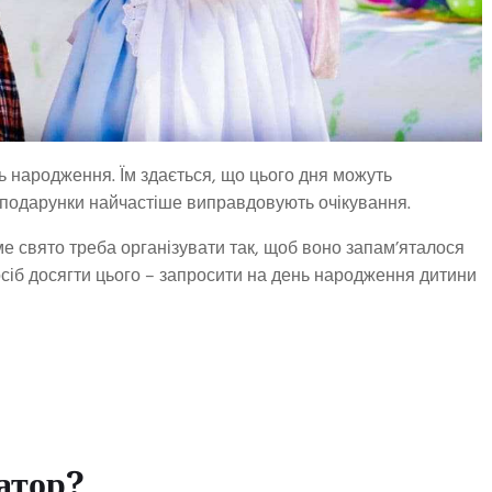
нь народження. Їм здається, що цього дня можуть
і подарунки найчастіше виправдовують очікування.
е свято треба організувати так, щоб воно запам’яталося
осіб досягти цього – запросити на день народження дитини
матор?