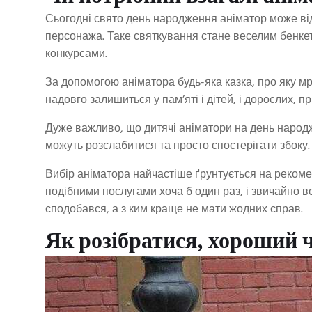
Сьогодні свято день народження аніматор може від
персонажа. Таке святкування стане веселим бенкет
конкурсами.
За допомогою аніматора будь-яка казка, про яку мр
надовго залишиться у пам’яті і дітей, і дорослих, п
Дуже важливо, що дитячі аніматори на день народж
можуть розслабитися та просто спостерігати збоку.
Вибір аніматора найчастіше ґрунтується на рекомен
подібними послугами хоча б один раз, і звичайно в
сподобався, а з ким краще не мати жодних справ.
Як розібратися, хороший 