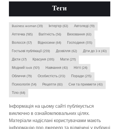
Теги
Business woman
(39)
Інтер'єр
(63)
Автоледі
(19)
Аптечка
(185)
Вагітність
(56)
Виховання
(63)
Волосся
(57)
Відносини
(64)
Господиня
(515)
Гостьові публікації
(259)
Дозвілля
(62)
Діти до 3-х
(43)
Дієти
(37)
Красуня
(395)
Мати
(211)
Модний look
(101)
Навчання
(43)
Нігті
(24)
Обличчя
(79)
Особистість
(313)
Поради
(215)
Психологія
(54)
Рецепти
(83)
Сни та прикмети
(43)
Тіло
(64)
Інформація на цьому сайті публікується
виключно в ознайомлювальних цілях.
Матеріали надіслані користувачами мають
інформацію про джерело та відмічені у рубриці