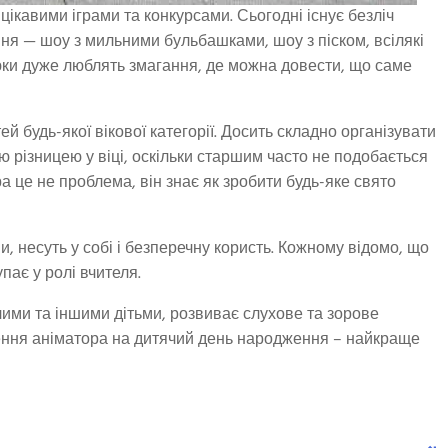
ікавими іграми та конкурсами. Сьогодні існує безліч
ння — шоу з мильними бульбашками, шоу з піском, всілякі
юки дуже люблять змагання, де можна довести, що саме
 будь-якої вікової категорії. Досить складно організувати
ю різницею у віці, оскільки старшим часто не подобається
 це не проблема, він знає як зробити будь-яке свято
, несуть у собі і безперечну користь. Кожному відомо, що
упає у ролі вчителя.
лими та іншими дітьми, розвиває слухове та зорове
ення аніматора на дитячий день народження – найкраще