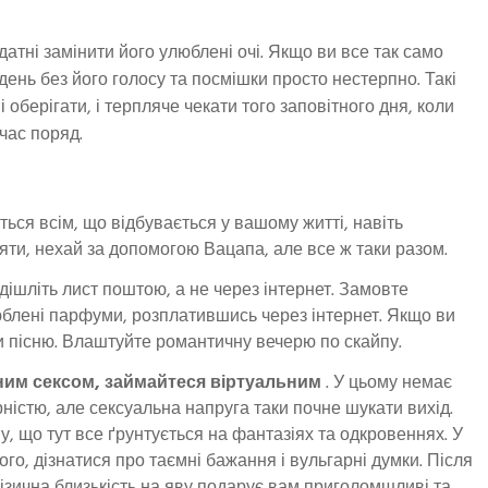
 здатні замінити його улюблені очі. Якщо ви все так само
день без його голосу та посмішки просто нестерпно. Такі
і оберігати, і терпляче чекати того заповітного дня, коли
час поряд.
іться всім, що відбувається у вашому житті, навіть
ти, нехай за допомогою Вацапа, але все ж таки разом.
дішліть лист поштою, а не через інтернет. Замовте
юблені парфуми, розплатившись через інтернет. Якщо ви
и пісню. Влаштуйте романтичну вечерю по скайпу.
ним сексом, займайтеся віртуальним
. У цьому немає
рністю, але сексуальна напруга таки почне шукати вихід.
у, що тут все ґрунтується на фантазіях та одкровеннях. У
го, дізнатися про таємні бажання і вульгарні думки. Після
фізична близькість на яву подарує вам приголомшливі та