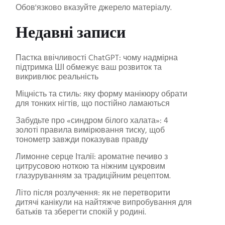
Обов'язково вказуйте джерело матеріалу.
Недавні записи
Пастка ввічливості ChatGPT: чому надмірна
підтримка ШІ обмежує ваш розвиток та
викривлює реальність
Міцність та стиль: яку форму манікюру обрати
для тонких нігтів, що постійно ламаються
Забудьте про «синдром білого халата»: 4
золоті правила вимірювання тиску, щоб
тонометр завжди показував правду
Лимонне серце Італії: ароматне печиво з
цитрусовою ноткою та ніжним цукровим
глазуруванням за традиційним рецептом.
Літо після розлучення: як не перетворити
дитячі канікули на найтяжче випробування для
батьків та зберегти спокій у родині.