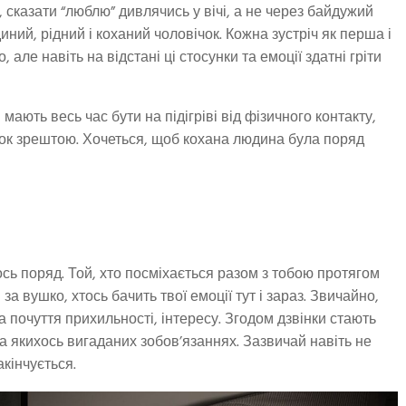
сказати “люблю” дивлячись у вічі, а не через байдужий
диний, рідний і коханий чоловічок. Кожна зустріч як перша і
але навіть на відстані ці стосунки та емоції здатні гріти
ають весь час бути на підігріві від фізичного контакту,
арок зрештою. Хочеться, щоб кохана людина була поряд
сь поряд. Той, хто посміхається разом з тобою протягом
а вушко, хтось бачить твої емоції тут і зараз. Звичайно,
а почуття прихильності, інтересу. Згодом дзвінки стають
на якихось вигаданих зобов’язаннях. Зазвичай навіть не
акінчується.