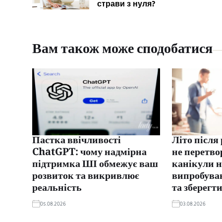
страви з нуля?
Вам також може сподобатися
Пастка ввічливості
Літо після
ChatGPT: чому надмірна
не перетво
підтримка ШІ обмежує ваш
канікули 
розвиток та викривлює
випробуван
реальність
та зберегти
05.08.2026
03.08.2026