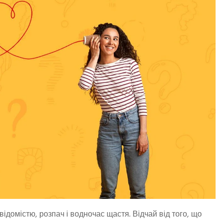
невідомістю, розпач і водночас щастя. Відчай від того, що