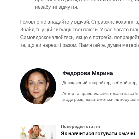
незабутні відчуття.
Головне не впадайте у відчай. Справжнє кохання зд
Знайдіть у цій ситуації свої плюси. У вас багато ві
Самовдосконалюйтесь, якщо є потреба, попрацюйте
те, що ви нарешті разом. Пам’ятайте, думки матеріа
Федорова Марина
Досвідчений копірайтер, вебмайстер,
Автор та правовласник текстів на сайті
згоди розцінюватиметься як порушенн
Попередня стаття
Як навчитися готувати смачні