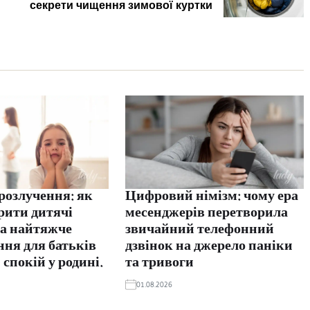
секрети чищення зимової куртки
 розлучення: як
Цифровий німізм: чому ера
рити дитячі
месенджерів перетворила
на найтяжче
звичайний телефонний
ня для батьків
дзвінок на джерело паніки
 спокій у родині.
та тривоги
01.08.2026