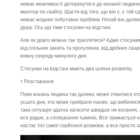
немає можливості доторкнутися до коханої людини, 
монітор по скайпу. Щастя від того, що він є, є той є
немає жодних побутових проблем. Нехай він далеко, 
душу. Ось що таке стосунки на відстані.
Але як довго можна так траплятися? Адже стосунки м
від спільних занять та прогулянок, від дрібних св
кожну секунду минулого дня.
Стосунки на відстані мають два шляхи розвитку.
1. Розставання
Поки кохана людина так далеко, може з’явитися хто
усього дня, хто може прибрати пасмо, що вибилося з
така ситуація здатна загасити швидше не кохання, 
все рідше, а спілкування тьмяніє. Все тримається 
настає тієї самої серйозної розмови, а все просто з