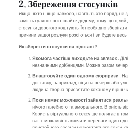
2. Збереження стосунків
Якщо ніхто і ніщо навколо, навіть ті, хто поряд, не
замість гулянок поспішайте додому, тому що цілий 
стосунки дорогого коштують. Їх необхідно зберігати 
причини вашої розлуки розсіються і ви будете весь 
Як зберегти стосунки на відстані
?
Якомога частіше виходьте на зв’язок
. Діл
незначними дрібницями. Можна разом вечеря
Влаштовуйте один одному сюрпризи
. На
доставку, наприклад, піци на вечерю або ул
людина творча присвятите коханому вірші ч
Поки немає можливості зайнятися реаль
нічого ганебного та аморального. Вірність ві
Користь віртуального сексу ще полягає в том
вас є можливість вивчити переваги один одно
пристойного досвіду безконтактного сексу, 