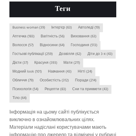
Теги
Business woman
(39)
Інтер'єр
(63)
Автоледі
(19)
Аптечка
(183)
Вагітність
(56)
Виховання
(63)
Волосся
(57)
Відносини
(64)
Господиня
(513)
Гостьові публікації
(259)
Дозвілля
(62)
Діти до 3-х
(43)
Дієти
(37)
Красуня
(393)
Мати
(211)
Модний look
(101)
Навчання
(43)
Нігті
(24)
Обличчя
(79)
Особистість
(312)
Поради
(214)
Психологія
(54)
Рецепти
(83)
Сни та прикмети
(43)
Тіло
(64)
Інформація на цьому сайті публікується
виключно в ознайомлювальних цілях.
Матеріали надіслані користувачами мають
інформацію про джерело та відмічені у рубриці