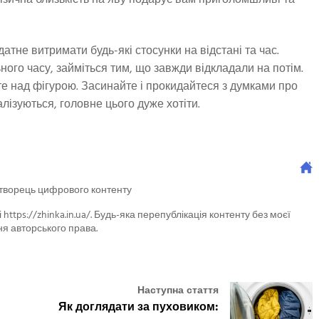
атне витримати будь-які стосунки на відстані та час.
льного часу, займіться тим, що завжди відкладали на потім.
 над фігурою. Засинайте і прокидайтеся з думками про
лізуються, головне цього дуже хотіти.
 творець цифрового контенту
 https://zhinka.in.ua/. Будь-яка перепублікація контенту без моєї
я авторського права.
Наступна стаття
Як доглядати за пуховиком: