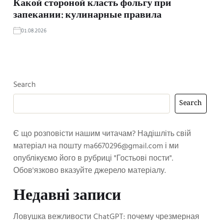
Какой стороной класть фольгу при
запекании: кулинарные правила
01.08.2026
Search
Search
Є що розповісти нашим читачам? Надішліть свій
матеріал на пошту
ma6670296@gmail.com
і ми
опублікуємо його в рубриці "Гостьові пости".
Обов'язково вказуйте джерело матеріалу.
Недавні записи
Ловушка вежливости ChatGPT: почему чрезмерная