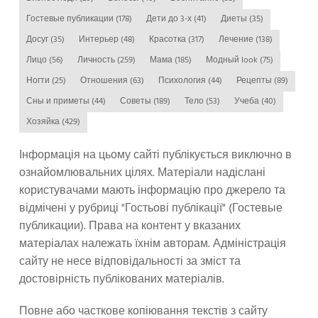
Гостевые публикации
(178)
Дети до 3-х
(41)
Диеты
(35)
Досуг
(35)
Интерьер
(48)
Красотка
(317)
Лечение
(138)
Лицо
(56)
Личность
(259)
Мама
(185)
Модный look
(75)
Ногти
(25)
Отношения
(63)
Психология
(44)
Рецепты
(89)
Сны и приметы
(44)
Советы
(189)
Тело
(53)
Учеба
(40)
Хозяйка
(429)
Інформація на цьому сайті публікується виключно в
ознайомлювальних цілях. Матеріали надіслані
користувачами мають інформацію про джерело та
відмічені у рубриці "Гостьові публікації" (Гостевые
публикации). Права на контент у вказаних
матеріалах належать їхнім авторам. Адміністрація
сайту не несе відповідальності за зміст та
достовірність публікованих матеріалів.
Повне або часткове копіювання текстів з сайту