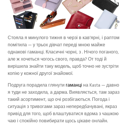
Стояла я минулого тижня в черзі в кав’ярні, і раптом
помітила — у трьох дівчат переді мною майже
однакові гаманці. Класичні чорні, з . Нічого поганого,
але ж хочеться чогось свого, правда? От тоді й
вирішила знайти таку модель, щоб точно не зустріти
копію у кожної другої знайомої.
Подруга порадила глянути
гаманці
на Kasta — давно
я туди не заходила, а дарма. Виявляється, там зараз
такий асортимент, що очі розбігаються. Погода і
ситуація з тривогами зараз непередбачувані, якраз
привід для того, щоб влаштуватися вдома з чашкою
чаю і спокійно повибирати щось цікаве онлайн.