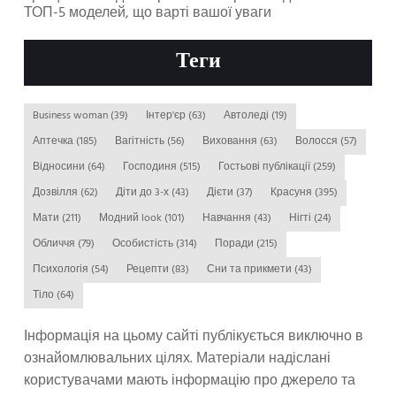
ТОП-5 моделей, що варті вашої уваги
Теги
Business woman
(39)
Інтер'єр
(63)
Автоледі
(19)
Аптечка
(185)
Вагітність
(56)
Виховання
(63)
Волосся
(57)
Відносини
(64)
Господиня
(515)
Гостьові публікації
(259)
Дозвілля
(62)
Діти до 3-х
(43)
Дієти
(37)
Красуня
(395)
Мати
(211)
Модний look
(101)
Навчання
(43)
Нігті
(24)
Обличчя
(79)
Особистість
(314)
Поради
(215)
Психологія
(54)
Рецепти
(83)
Сни та прикмети
(43)
Тіло
(64)
Інформація на цьому сайті публікується виключно в
ознайомлювальних цілях. Матеріали надіслані
користувачами мають інформацію про джерело та