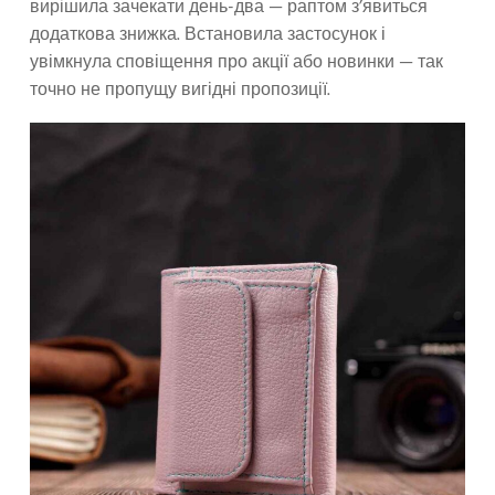
вирішила зачекати день-два — раптом з’явиться
додаткова знижка. Встановила застосунок і
увімкнула сповіщення про акції або новинки — так
точно не пропущу вигідні пропозиції.