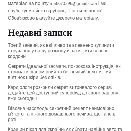
матеріал на пошту
ma6670296@gmail.com
і ми
опублікуємо його в рубриці "Гостьові пости".
Обов'язково вказуйте джерело матеріалу.
Недавні записи
Третій зайвий: як ввічливо та впевнено зупинити
втручання у вашу розмову й захистити власні
кордони
Секрети ідеальної засмаги: покрокова інструкція, як
отримати рівномірний та безпечний золотистий
відтінок шкіри без опіків.
Кардіологи розкрили секрет витривалого серця:
додайте цей доступний суперфуд до свого раціону
вже сьогодні!
Вівсяна насолода: секретний рецепт неймовірно
м’якого та ніжного домашнього печива, що тане в
роті
Кращий пікап для України: як обрати надійне авто та