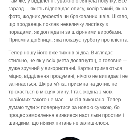
Там же, у відділенні, уважно оглянула покупку. Все
гаразд — якість відповідає опису, колір такий, як на
фото, жодних дефектів чи бракованих швів. Цікаво,
що продавець поклав невеличку листівку з
порадами, як доглядати за шкіряними виробами.
Приємна дрібниця, яка показує турботу про клієнта.
Тепер ношу його вже тижнів зі два. Виглядає
стильно, не як у всіх (мета досягнута!), а головне —
дуже зручний у використанні. Картки тримаються
міцно, відділення продумані, нічого не випадає і не
загинається. Шкіра м’яка, приємна на дотик, не
тріскається в місцях згину. І так, жодна з моїх
знайомих такого не має — місія виконана! Тепер
думаю туди ж повернутися за новою сумкою, бо
процес замовлення виявився настільки простим і
швидким, що ніяких питань не залишилося.