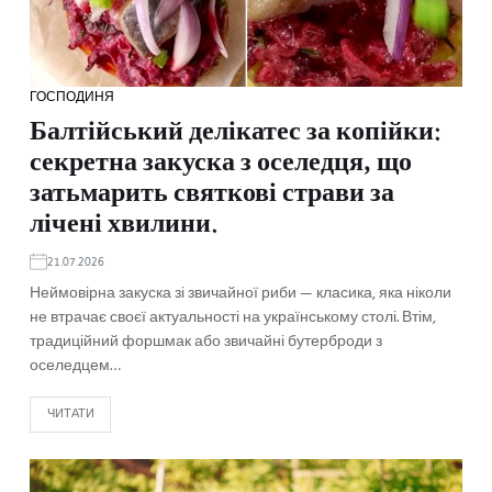
ГОСПОДИНЯ
Балтійський делікатес за копійки:
секретна закуска з оселедця, що
затьмарить святкові страви за
лічені хвилини.
21.07.2026
Неймовірна закуска зі звичайної риби — класика, яка ніколи
не втрачає своєї актуальності на українському столі. Втім,
традиційний форшмак або звичайні бутерброди з
оселедцем…
ЧИТАТИ