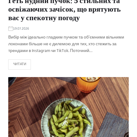
Геть нудний пучок: 5 стильних та
освіжаючих зачісок, що врятують
вас у спекотну погоду
19.07.2026
Вибір між ідеально гладким пучком та об’ємними вільними
локонами більше не є дилемою для тих, хто стежить за
трендами в Instagram чи TikTok. Поточний…
ЧИТАТИ