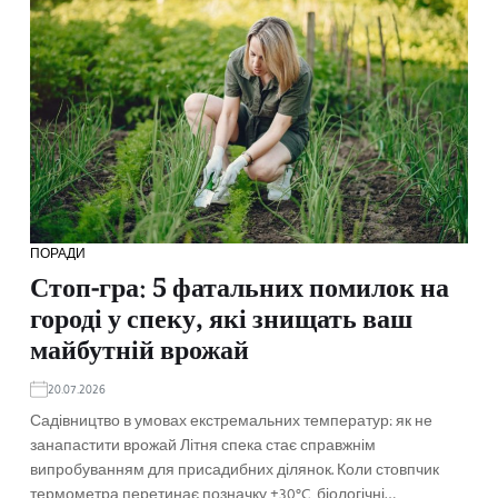
ПОРАДИ
Стоп-гра: 5 фатальних помилок на
городі у спеку, які знищать ваш
майбутній врожай
20.07.2026
Садівництво в умовах екстремальних температур: як не
занапастити врожай Літня спека стає справжнім
випробуванням для присадибних ділянок. Коли стовпчик
термометра перетинає позначку +30°C, біологічні…