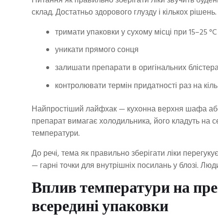
Питання як правильно зберігати ліки звучить буде
склад. Достатньо здорового глузду і кількох рішень.
тримати упаковки у сухому місці при 15–25 °C
уникати прямого сонця
залишати препарати в оригінальних блістер
контролювати термін придатності раз на кіль
Найпростіший лайфхак — кухонна верхня шафа або 
препарат вимагає холодильника, його кладуть на 
температури.
До речі, тема як правильно зберігати ліки перегук
— гарні точки для внутрішніх посилань у блозі. Люд
Вплив температури на пре
всередині упаковки