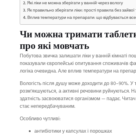
Які ліки не можна зберігати у ванній через вологу
Як правильно зберігати ліки: прості правила без зайвої 
Вплив температури на препарати: що відбувається все
Чи можна тримати таблетки
про які мовчать
Побутова звичка залишати ліки у ванній кімнаті 
показували європейські опитування споживачів фа
логіка очевидна. Але вплив температури на препара
Вологість після душу може доходити до 80–90%. У 
розм’якшуються, а активні речовини руйнуються. На
здатність засвоюватися організмом — падає. Читач з
стає непередбачуваним.
Особливо чутливі:
антибіотики у капсулах і порошках