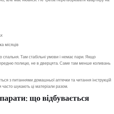
нно, але має нюанси. Не треба перетворювати квартиру на
ах
ка місяців
спальня. Там стабільні умови і немає пари. Якщо
середню полицю, не в дверцята. Саме там менше коливань
ується з питаннями домашньої аптечки та читання інструкцій
и часто шукають ці матеріали разом.
парати: що відбувається