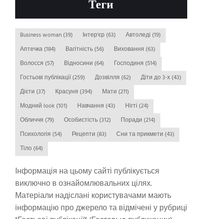
Теги
Business woman
(39)
Інтер'єр
(63)
Автоледі
(19)
Аптечка
(184)
Вагітність
(56)
Виховання
(63)
Волосся
(57)
Відносини
(64)
Господиня
(514)
Гостьові публікації
(259)
Дозвілля
(62)
Діти до 3-х
(43)
Дієти
(37)
Красуня
(394)
Мати
(211)
Модний look
(101)
Навчання
(43)
Нігті
(24)
Обличчя
(79)
Особистість
(312)
Поради
(214)
Психологія
(54)
Рецепти
(83)
Сни та прикмети
(43)
Тіло
(64)
Інформація на цьому сайті публікується
виключно в ознайомлювальних цілях.
Матеріали надіслані користувачами мають
інформацію про джерело та відмічені у рубриці