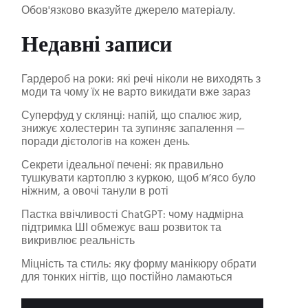
Обов'язково вказуйте джерело матеріалу.
Недавні записи
Гардероб на роки: які речі ніколи не виходять з
моди та чому їх не варто викидати вже зараз
Суперфуд у склянці: напій, що спалює жир,
знижує холестерин та зупиняє запалення —
поради дієтологів на кожен день.
Секрети ідеальної печені: як правильно
тушкувати картоплю з куркою, щоб м’ясо було
ніжним, а овочі танули в роті
Пастка ввічливості ChatGPT: чому надмірна
підтримка ШІ обмежує ваш розвиток та
викривлює реальність
Міцність та стиль: яку форму манікюру обрати
для тонких нігтів, що постійно ламаються