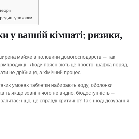
теорії
редині упаковки
 у ванній кімнаті: ризики,
поширена майже в половини домогосподарств — так
рмпродукції. Люди пояснюють це просто: шафка поряд,
ти не дрібниця, а хімічний процес.
таких умовах таблетки набирають воду, оболонки
віть якщо зовні нічого не видно, біодоступність —
апитає: і що, це справді критично? Так, іноді дозування