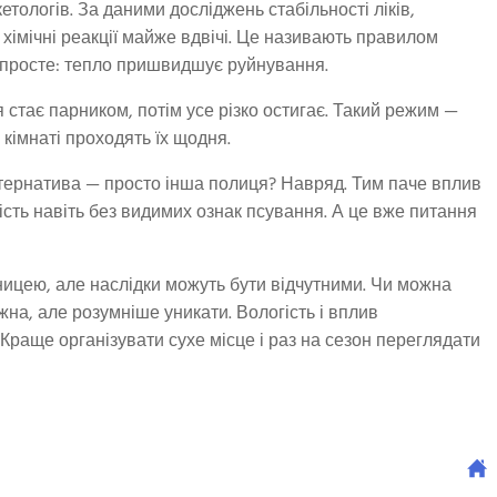
ологів. За даними досліджень стабільності ліків,
хімічні реакції майже вдвічі. Це називають правилом
 просте: тепло пришвидшує руйнування.
я стає парником, потім усе різко остигає. Такий режим —
й кімнаті проходять їх щодня.
ьтернатива — просто інша полиця? Навряд. Тим паче вплив
ть навіть без видимих ознак псування. А це вже питання
бницею, але наслідки можуть бути відчутними. Чи можна
на, але розумніше уникати. Вологість і вплив
 Краще організувати сухе місце і раз на сезон переглядати