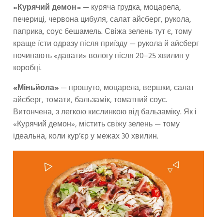
«Курячий демон»
— куряча грудка, моцарела,
печериці, червона цибуля, салат айсберг, рукола,
паприка, соус бешамель. Свіжа зелень тут є, тому
краще їсти одразу після приїзду — рукола й айсберг
починають «давати» вологу після 20–25 хвилин у
коробці.
«Міньйола»
— прошуто, моцарела, вершки, салат
айсберг, томати, бальзамік, томатний соус.
Витончена, з легкою кислинкою від бальзаміку. Як і
«Курячий демон», містить свіжу зелень — тому
ідеальна, коли кур’єр у межах 30 хвилин.