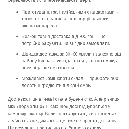
середньостатистичної київської піцерії:
Приготування за італійськими стандартами —
тонке тісто, правильні пропорції начинки,
якісна моцарела.
Безкоштовна доставка від 700 грн — не
потрібно рахувати, чи вигідно замовляти.
Швидка доставка за 30–60 хвилин залежно від
району Києва — укладаються у «вікно смаку»,
поки піца ще не охолола.
Можливість змінювати склад — прибрати або
додати інгредієнти під свій смак.
Доставка піци в Києві стала буденністю. Але різниця
між «нормально» і «смачно» досі відчувається у
кожному шматку. Коли тісто хрустить, сир тягнеться,
а м’ясо пахне димком — це вже не просто доставка.
Це результат правильно підібраного складу і