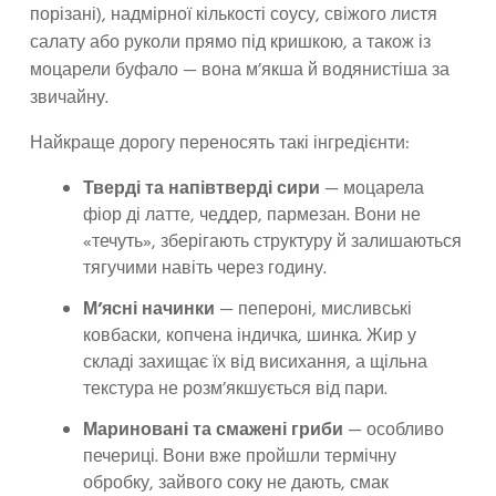
порізані), надмірної кількості соусу, свіжого листя
салату або руколи прямо під кришкою, а також із
моцарели буфало — вона м’якша й водянистіша за
звичайну.
Найкраще дорогу переносять такі інгредієнти:
Тверді та напівтверді сири
— моцарела
фіор ді латте, чеддер, пармезан. Вони не
«течуть», зберігають структуру й залишаються
тягучими навіть через годину.
М’ясні начинки
— пепероні, мисливські
ковбаски, копчена індичка, шинка. Жир у
складі захищає їх від висихання, а щільна
текстура не розм’якшується від пари.
Мариновані та смажені гриби
— особливо
печериці. Вони вже пройшли термічну
обробку, зайвого соку не дають, смак