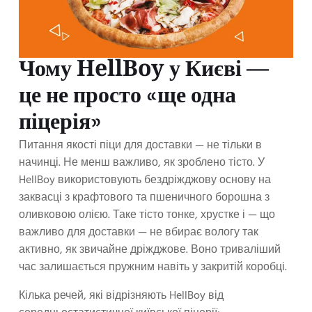
Чому HellBoy у Києві —
це не просто «ще одна
піцерія»
Питання якості піци для доставки — не тільки в
начинці. Не менш важливо, як зроблено тісто. У
HellBoy використовують бездріжджову основу на
заквасці з крафтового та пшеничного борошна з
оливковою олією. Таке тісто тонке, хрустке і — що
важливо для доставки — не вбирає вологу так
активно, як звичайне дріжджове. Воно триваліший
час залишається пружним навіть у закритій коробці.
Кілька речей, які відрізняють HellBoy від