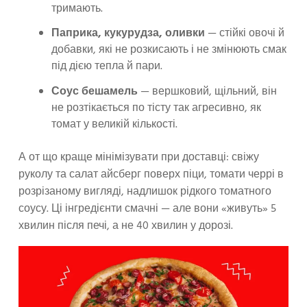
тримають.
Паприка, кукурудза, оливки
— стійкі овочі й
добавки, які не розкисають і не змінюють смак
під дією тепла й пари.
Соус бешамель
— вершковий, щільний, він
не розтікається по тісту так агресивно, як
томат у великій кількості.
А от що краще мінімізувати при доставці: свіжу
руколу та салат айсберг поверх піци, томати черрі в
розрізаному вигляді, надлишок рідкого томатного
соусу. Ці інгредієнти смачні — але вони «живуть» 5
хвилин після печі, а не 40 хвилин у дорозі.