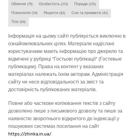
Обличчя
(79)
Особистість
(313)
Поради
(215)
Психологія
(54)
Рецепти
(83)
Сни та прикмети
(43)
Тіло
(64)
Інформація на цьому сайті публікується виключно в
ознайомлювальних цілях. Матеріали надіслані
користувачами мають інформацію про джерело та
відмічені у рубриці "Гостьові публікації" (Гостевые
публикации). Права на контент у вказаних
матеріалах належать їхнім авторам. Адміністрація
сайту не несе відповідальності за зміст та
достовірність публікованих матеріалів.
Повне або часткове копіювання текстів з сайту
дозволено лише з письмового дозволу та лише за
наявністю зворотнього відкритого до індексації у
пошукових системах посилання на сайт
https://zhinka.in.ua/