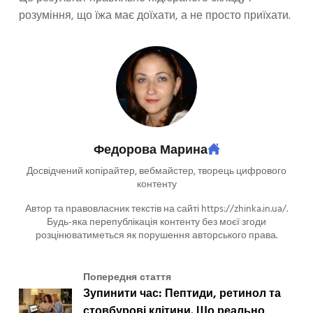
розуміння, що їжа має доїхати, а не просто приїхати.
Федорова Марина
Досвідчений копірайтер, вебмайстер, творець цифрового
контенту
Автор та правовласник текстів на сайті https://zhinka.in.ua/.
Будь-яка перепублікація контенту без моєї згоди
розцінюватиметься як порушення авторського права.
Попередня стаття
Зупинити час: Пептиди, ретинол та
стовбурові клітини. Що реально