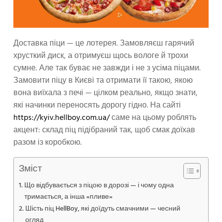
Доставка піци — це лотерея. Замовляєш гарячий
хрусткий диск, а отримуєш щось вологе й трохи
сумне. Але так буває не завжди і не з усіма піцами.
Замовити піцу в Києві та отримати її такою, якою
вона виїхала з печі — цілком реально, якщо знати,
які начинки переносять дорогу гідно. На сайті
https://kyiv.hellboy.com.ua/
саме на цьому роблять
акцент: склад піц підібраний так, щоб смак доїхав
разом із коробкою.
Зміст
Що відбувається з піцою в дорозі — і чому одна
тримається, а інша «пливе»
Шість піц HellBoy, які доїдуть смачними — чесний
огляд