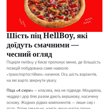
Шість піц HellBoy, які
доїдуть смачними —
чесний огляд
Піцерія HellBoy у Києві пропонує меню, де більшість
позицій побудована саме навколо
«транспортостійких» начинок. Ось шість варіантів,
на які варто звернути увагу.
Піца «4 сири»
— класика, яка не підведе. Моцарела,
чеддер і дор блю разом дають вершкову, насичену
основу. Жодних рідких компонентів — лише сир і