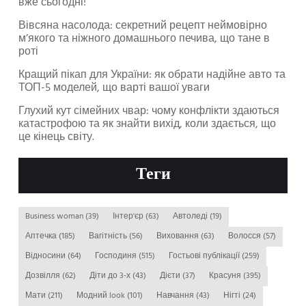
вже сьогодні!
Вівсяна насолода: секретний рецепт неймовірно
м’якого та ніжного домашнього печива, що тане в
роті
Кращий пікап для України: як обрати надійне авто та
ТОП-5 моделей, що варті вашої уваги
Глухий кут сімейних чвар: чому конфлікти здаються
катастрофою та як знайти вихід, коли здається, що
це кінець світу.
Теги
Business woman
(39)
Інтер'єр
(63)
Автоледі
(19)
Аптечка
(185)
Вагітність
(56)
Виховання
(63)
Волосся
(57)
Відносини
(64)
Господиня
(515)
Гостьові публікації
(259)
Дозвілля
(62)
Діти до 3-х
(43)
Дієти
(37)
Красуня
(395)
Мати
(211)
Модний look
(101)
Навчання
(43)
Нігті
(24)