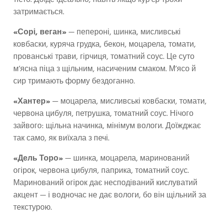
тісто. Доїде ідеально, навіть якщо кур’єр трохи
затримається.
«Сорі, веган»
— пепероні, шинка, мисливські
ковбаски, куряча грудка, бекон, моцарела, томати,
прованські трави, гірчиця, томатний соус. Це суто
м’ясна піца з щільним, насиченим смаком. М’ясо й
сир тримають форму бездоганно.
«Хантер»
— моцарела, мисливські ковбаски, томати,
червона цибуля, петрушка, томатний соус. Нічого
зайвого: щільна начинка, мінімум вологи. Доїжджає
так само, як виїхала з печі.
«Дель Торо»
— шинка, моцарела, маринований
огірок, червона цибуля, паприка, томатний соус.
Маринований огірок дає несподіваний кислуватий
акцент — і водночас не дає вологи, бо він щільний за
текстурою.