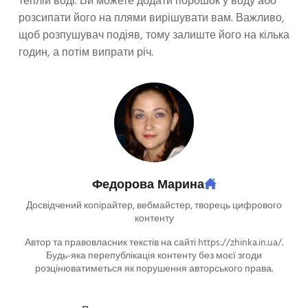
теплій воді. Ви можете додати порошок у воду або
розсипати його на плями вирішувати вам. Важливо,
щоб розпушувач подіяв, тому залиште його на кілька
годин, а потім випрати річ.
Федорова Марина
Досвідчений копірайтер, вебмайстер, творець цифрового
контенту
Автор та правовласник текстів на сайті https://zhinka.in.ua/.
Будь-яка перепублікація контенту без моєї згоди
розцінюватиметься як порушення авторського права.