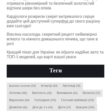
отримати рівномірний та безпечний золотистий
відтінок шкіри без опіків.
Кардіологи розкрили секрет витривалого серця:
додайте цей доступний суперфуд до свого раціону
вже сьогодні!
Вівсяна насолода: секретний рецепт неймовірно
м’якого та ніжного домашнього печива, що тане в
роті
Кращий пікап для України: як обрати надійне авто та
ТОП-5 моделей, що варті вашої уваги
Теги
Business woman
(39)
Інтер'єр
(63)
Автоледі
(19)
Аптечка
(185)
Вагітність
(56)
Виховання
(63)
Волосся
(57)
Відносини
(64)
Господиня
(515)
Гостьові публікації
(259)
Дозвілля
(62)
Діти до 3-х
(43)
Дієти
(37)
Красуня
(395)