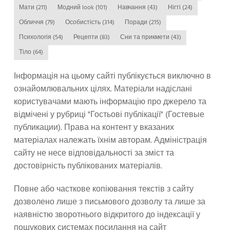
Мати
(211)
Модний look
(101)
Навчання
(43)
Нігті
(24)
Обличчя
(79)
Особистість
(314)
Поради
(215)
Психологія
(54)
Рецепти
(83)
Сни та прикмети
(43)
Тіло
(64)
Інформація на цьому сайті публікується виключно в
ознайомлювальних цілях. Матеріали надіслані
користувачами мають інформацію про джерело та
відмічені у рубриці "Гостьові публікації" (Гостевые
публикации). Права на контент у вказаних
матеріалах належать їхнім авторам. Адміністрація
сайту не несе відповідальності за зміст та
достовірність публікованих матеріалів.
Повне або часткове копіювання текстів з сайту
дозволено лише з письмового дозволу та лише за
наявністю зворотнього відкритого до індексації у
пошукових системах посилання на сайт