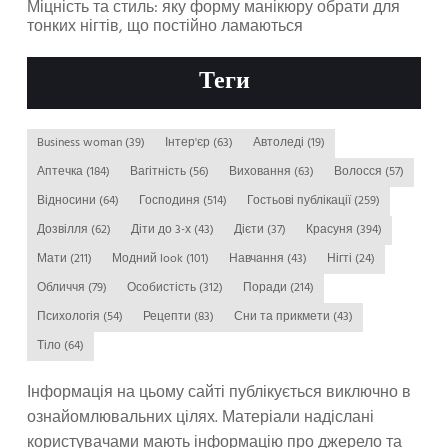
Міцність та стиль: яку форму манікюру обрати для
тонких нігтів, що постійно ламаються
Теги
Business woman
(39)
Інтер'єр
(63)
Автоледі
(19)
Аптечка
(184)
Вагітність
(56)
Виховання
(63)
Волосся
(57)
Відносини
(64)
Господиня
(514)
Гостьові публікації
(259)
Дозвілля
(62)
Діти до 3-х
(43)
Дієти
(37)
Красуня
(394)
Мати
(211)
Модний look
(101)
Навчання
(43)
Нігті
(24)
Обличчя
(79)
Особистість
(312)
Поради
(214)
Психологія
(54)
Рецепти
(83)
Сни та прикмети
(43)
Тіло
(64)
Інформація на цьому сайті публікується виключно в
ознайомлювальних цілях. Матеріали надіслані
користувачами мають інформацію про джерело та