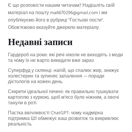
Є що розповісти нашим читачам? Надішліть свій
матеріал на пошту
ma6670296@gmail.com
і ми
опублікуємо його в рубриці "Гостьові пости".
Обов'язково вказуйте джерело матеріалу.
Недавні записи
Гардероб на роки: які речі ніколи не виходять з моди
та чому їх не варто викидати вже зараз
Суперфуд у склянці: напій, що спалює жир, знижує
холестерин та зупиняє запалення — поради
дієтологів на кожен день.
Секрети ідеальної печені: як правильно тушкувати
картоплю з куркою, щоб м’ясо було ніжним, а овочі
танули в роті
Пастка ввічливості ChatGPT: чому надмірна
підтримка ШІ обмежує ваш розвиток та викривлює
реальність