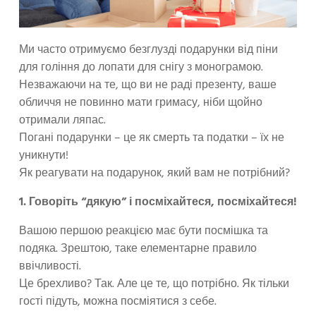
Ми часто отримуємо безглузді подарунки від піни
для гоління до лопати для снігу з монограмою.
Незважаючи на те, що ви не раді презенту, ваше
обличчя не повинно мати гримасу, ніби щойно
отримали ляпас.
Погані подарунки – це як смерть та податки – їх не
уникнути!
Як реагувати на подарунок, який вам не потрібний?
1. Говоріть “дякую” і посміхайтеся, посміхайтеся!
Вашою першою реакцією має бути посмішка та
подяка. Зрештою, таке елементарне правило
ввічливості.
Це брехливо? Так. Але це те, що потрібно. Як тільки
гості підуть, можна посміятися з себе.