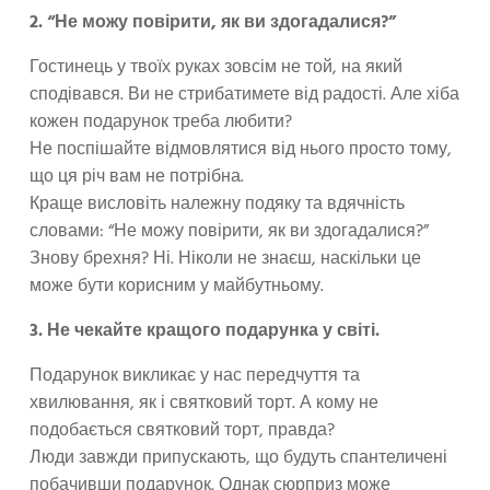
2. “Не можу повірити, як ви здогадалися?”
Гостинець у твоїх руках зовсім не той, на який
сподівався. Ви не стрибатимете від радості. Але хіба
кожен подарунок треба любити?
Не поспішайте відмовлятися від нього просто тому,
що ця річ вам не потрібна.
Краще висловіть належну подяку та вдячність
словами: “Не можу повірити, як ви здогадалися?”
Знову брехня? Ні. Ніколи не знаєш, наскільки це
може бути корисним у майбутньому.
3. Не чекайте кращого подарунка у світі.
Подарунок викликає у нас передчуття та
хвилювання, як і святковий торт. А кому не
подобається святковий торт, правда?
Люди завжди припускають, що будуть спантеличені
побачивши подарунок. Однак сюрприз може