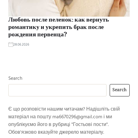
Любовь после пеленок: как вернуть
романтику и укрепить брак после
рождения первенца?
28.06.2026
Search
Search
Є що розповісти нашим читачам? Надішліть свій
матеріал на пошту
ma6670296@gmail.com
і ми
опублікуємо його в рубриці "Гостьові пости".
Обов'язково вказуйте джерело матеріалу.