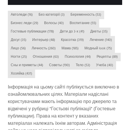
Автоледи
(16)
Без категорії
(3)
Беременность
(53)
Бизнес леди
(29)
Волосы
(40)
Воспитание
(55)
Гостевые публикации
(178)
Дети до 3-х
(41)
Диеты
(35)
Досуг
(35)
Интерьер
(48)
Красотка
(319)
Лечение
(140)
Лицо
(56)
Личность
(260)
Мама
(185)
Модный look
(75)
Ногти
(25)
Отношения
(63)
Психология
(44)
Рецепты
(89)
Сны и приметы
(44)
Советы
(190)
Тело
(53)
Учеба
(40)
Хозяйка
(431)
Інформація на цьому сайті публікується виключно в
ознайомлювальних цілях. Матеріали надіслані
користувачами мають інформацію про джерело та
відмічені у рубриці "Гостьові публікації" (Гостевые
публикации). Права на контент у вказаних
матеріалах належать їхнім авторам. Адміністрація