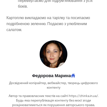
перевертаємо для підрум’янювання з усіх
боків.
Картоплю викладаємо на тарілку та посипаємо
подрібненою зеленню. Подаємо з улюбленим
салатом.
Федорова Марина
Досвідчений копірайтер, вебмайстер, творець цифрового
контенту
Автор та правовласник текстів на сайті https://zhinka.in.ua/.
Будь-яка перепублікація контенту без моєї згоди
розцінюватиметься як порушення авторського права.