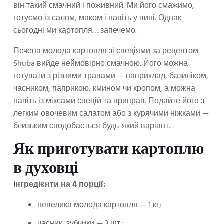
він такий смачний і поживний. Ми його смажимо,
готуємо із салом, маком і навіть у вині. Однак
сьогодні ми картопля… запечемо.
Печена молода картопля зі спеціями за рецептом
Shuba вийде неймовірно смачною. Його можна
готувати з різними травами — наприклад, базиліком,
часником, паприкою, кмином чи кропом, а можна
навіть із міксами спецій та приправ. Подайте його з
легким овочевим салатом або з курячими ніжками —
близьким сподобається будь-який варіант.
Як приготувати картоплю
в духовці
Інгредієнти на 4 порції:
невелика молода картопля — 1 кг;
часник, зубчики — 3 шт.;