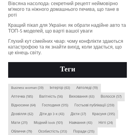
Вівсяна насолода: секретний рецепт неймовірно
м’якого та ніжного домашнього печива, що тане в
роті
Кращий пікап для України: як обрати надійне авто та
ТОП-5 моделей, що варті вашої уваги
Глухий кут сімейних чвар: чому конфлікти здаються
катастрофою та як знайти вихід, коли здається, що
це кінець світу.
Теги
Business woman
(39)
Інтер'єр
(63)
Автоледі
(19)
Аптечка
(185)
Вагітність
(56)
Виховання
(63)
Волосся
(57)
Відносини
(64)
Господиня
(515)
Гостьові публікації
(259)
Дозвілля
(62)
Діти до 3-х
(43)
Дієти
(37)
Красуня
(395)
Мати
(211)
Модний look
(101)
Навчання
(43)
Нігті
(24)
Обличчя
(79)
Особистість
(313)
Поради
(215)