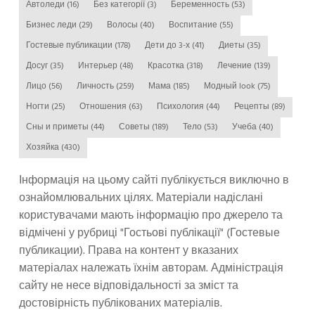
Автоледи
(16)
Без категорії
(3)
Беременность
(53)
Бизнес леди
(29)
Волосы
(40)
Воспитание
(55)
Гостевые публикации
(178)
Дети до 3-х
(41)
Диеты
(35)
Досуг
(35)
Интерьер
(48)
Красотка
(318)
Лечение
(139)
Лицо
(56)
Личность
(259)
Мама
(185)
Модный look
(75)
Ногти
(25)
Отношения
(63)
Психология
(44)
Рецепты
(89)
Сны и приметы
(44)
Советы
(189)
Тело
(53)
Учеба
(40)
Хозяйка
(430)
Інформація на цьому сайті публікується виключно в
ознайомлювальних цілях. Матеріали надіслані
користувачами мають інформацію про джерело та
відмічені у рубриці "Гостьові публікації" (Гостевые
публикации). Права на контент у вказаних
матеріалах належать їхнім авторам. Адміністрація
сайту не несе відповідальності за зміст та
достовірність публікованих матеріалів.