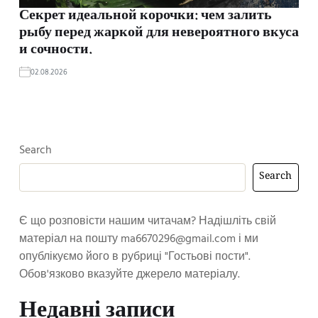
Секрет идеальной корочки: чем залить
рыбу перед жаркой для невероятного вкуса
и сочности.
02.08.2026
Search
Search
Є що розповісти нашим читачам? Надішліть свій
матеріал на пошту
ma6670296@gmail.com
і ми
опублікуємо його в рубриці "Гостьові пости".
Обов'язково вказуйте джерело матеріалу.
Недавні записи