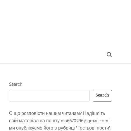
Search
Search
Є що розповісти нашим читачам? Надішліть
свій матеріал на пошту
ma6670296@gmail.com
і
ми опублікуємо його в рубриці "Гостьові пости".