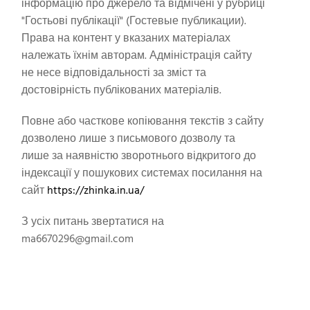
інформацію про джерело та відмічені у рубриці
"Гостьові публікації" (Гостевые публикации).
Права на контент у вказаних матеріалах
належать їхнім авторам. Адміністрація сайту
не несе відповідальності за зміст та
достовірність публікованих матеріалів.
Повне або часткове копіювання текстів з сайту
дозволено лише з письмового дозволу та
лише за наявністю зворотнього відкритого до
індексації у пошукових системах посилання на
сайт
https://zhinka.in.ua/
З усіх питань звертатися на
ma6670296@gmail.com