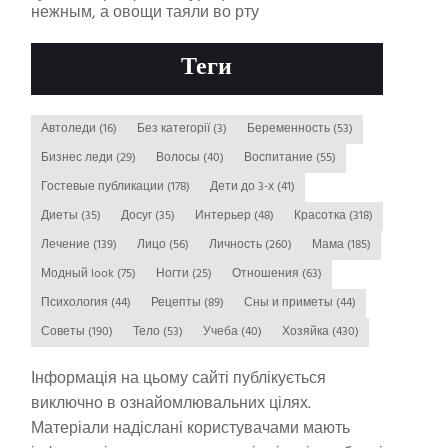
нежным, а овощи таяли во рту
Теги
Автоледи
(16)
Без категорії
(3)
Беременность
(53)
Бизнес леди
(29)
Волосы
(40)
Воспитание
(55)
Гостевые публикации
(178)
Дети до 3-х
(41)
Диеты
(35)
Досуг
(35)
Интерьер
(48)
Красотка
(318)
Лечение
(139)
Лицо
(56)
Личность
(260)
Мама
(185)
Модный look
(75)
Ногти
(25)
Отношения
(63)
Психология
(44)
Рецепты
(89)
Сны и приметы
(44)
Советы
(190)
Тело
(53)
Учеба
(40)
Хозяйка
(430)
Інформація на цьому сайті публікується
виключно в ознайомлювальних цілях.
Матеріали надіслані користувачами мають