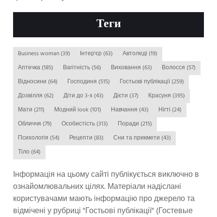
Теги
Business woman
(39)
Інтер'єр
(63)
Автоледі
(19)
Аптечка
(185)
Вагітність
(56)
Виховання
(63)
Волосся
(57)
Відносини
(64)
Господиня
(515)
Гостьові публікації
(259)
Дозвілля
(62)
Діти до 3-х
(43)
Дієти
(37)
Красуня
(395)
Мати
(211)
Модний look
(101)
Навчання
(43)
Нігті
(24)
Обличчя
(79)
Особистість
(313)
Поради
(215)
Психологія
(54)
Рецепти
(83)
Сни та прикмети
(43)
Тіло
(64)
Інформація на цьому сайті публікується виключно в
ознайомлювальних цілях. Матеріали надіслані
користувачами мають інформацію про джерело та
відмічені у рубриці "Гостьові публікації" (Гостевые