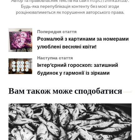
Автор та правовласник текстів на сайті https://zhinka.in.ua/.
Будь-яка перепублікація контенту без моєї згоди
розцінюватиметься як порушення авторського права.
Попередня стаття
Розмалюй з картинами за номерами
улюблені весняні квіти!
Наступна стаття
Інтер’єрний гороскоп: затишний
будинок у гармонії із зірками
Вам також може сподобатися