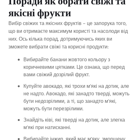
Поради як обрати свіжі та
якісні фрукти
Вибір свіжих та якісних фруктів – це запорука того,
що ви отримаєте максимум користі та насолоди від
них. Ось кілька порад, дотримуючись яких ви
зможете вибрати свіжі та корисні продукти:
Вибирайте банани жовтого кольору з
коричневими цятками. Це ознака, що перед
вами свіжий дозрілий фрукт.
Купуйте авокадо, які трохи м’які на дотик, але
не надто. Авокадо, які занадто тверді, можуть
бути недозрілими, а ті, що занадто м’які,
можуть бути перезрілими.
Знайдіть ківі, які тверді на дотик, але злегка
м’які при натисканні.
Вибирайте інжир, який має м’яку, зморщену