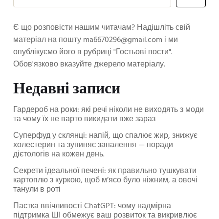
Є що розповісти нашим читачам? Надішліть свій
матеріал на пошту
ma6670296@gmail.com
і ми
опублікуємо його в рубриці "Гостьові пости".
Обов'язково вказуйте джерело матеріалу.
Недавні записи
Гардероб на роки: які речі ніколи не виходять з моди
та чому їх не варто викидати вже зараз
Суперфуд у склянці: напій, що спалює жир, знижує
холестерин та зупиняє запалення — поради
дієтологів на кожен день.
Секрети ідеальної печені: як правильно тушкувати
картоплю з куркою, щоб м’ясо було ніжним, а овочі
танули в роті
Пастка ввічливості ChatGPT: чому надмірна
підтримка ШІ обмежує ваш розвиток та викривлює