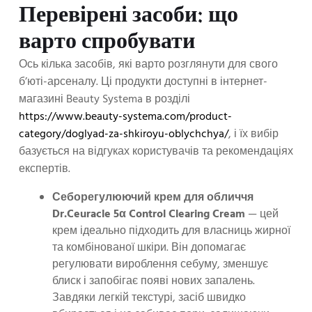
Перевірені засоби: що
варто спробувати
Ось кілька засобів, які варто розглянути для свого
б’юті-арсеналу. Ці продукти доступні в інтернет-
магазині Beauty Systema в розділі
https://www.beauty-systema.com/product-
category/doglyad-za-shkiroyu-oblychchya/
, і їх вибір
базується на відгуках користувачів та рекомендаціях
експертів.
Себорегулюючий крем для обличчя
Dr.Ceuracle 5α Control Clearing Cream
— цей
крем ідеально підходить для власниць жирної
та комбінованої шкіри. Він допомагає
регулювати вироблення себуму, зменшує
блиск і запобігає появі нових запалень.
Завдяки легкій текстурі, засіб швидко