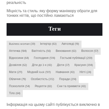
реальність
Міцність та стиль: яку форму манікюру обрати для
тонких нігтів, що постійно ламаються
Теги
Business woman
(39)
Інтер'єр
(63)
Автоледі
(19)
Аптечка
(184)
Вагітність
(56)
Виховання
(63)
Волосся
(57)
Відносини
(64)
Господиня
(514)
Гостьові публікації
(259)
Дозвілля
(62)
Діти до 3-х
(43)
Дієти
(37)
Красуня
(394)
Мати
(211)
Модний look
(101)
Навчання
(43)
Нігті
(24)
Обличчя
(79)
Особистість
(312)
Поради
(214)
Психологія
(54)
Рецепти
(83)
Сни та прикмети
(43)
Тіло
(64)
Інформація на цьому сайті публікується виключно в