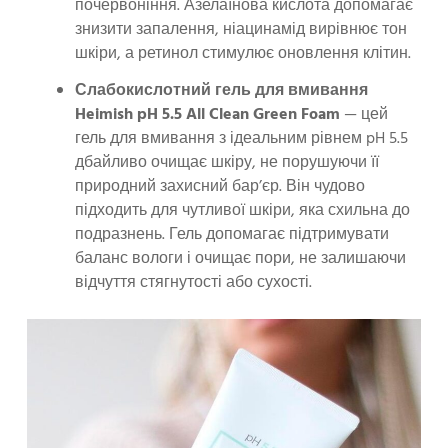
почервоніння. Азелаїнова кислота допомагає
знизити запалення, ніацинамід вирівнює тон
шкіри, а ретинол стимулює оновлення клітин.
Слабокислотний гель для вмивання
Heimish pH 5.5 All Clean Green Foam
— цей
гель для вмивання з ідеальним рівнем pH 5.5
дбайливо очищає шкіру, не порушуючи її
природний захисний бар’єр. Він чудово
підходить для чутливої шкіри, яка схильна до
подразнень. Гель допомагає підтримувати
баланс вологи і очищає пори, не залишаючи
відчуття стягнутості або сухості.