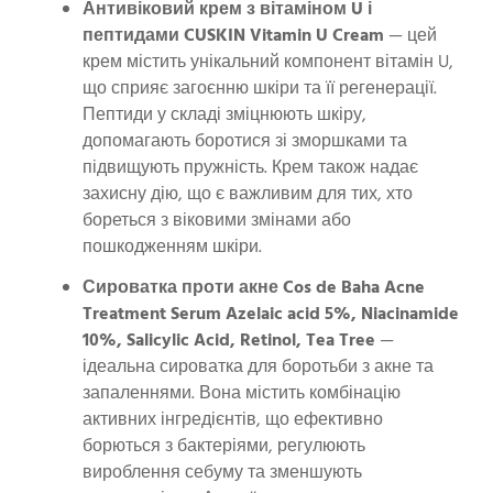
Антивіковий крем з вітаміном U і
пептидами CUSKIN Vitamin U Cream
— цей
крем містить унікальний компонент вітамін U,
що сприяє загоєнню шкіри та її регенерації.
Пептиди у складі зміцнюють шкіру,
допомагають боротися зі зморшками та
підвищують пружність. Крем також надає
захисну дію, що є важливим для тих, хто
бореться з віковими змінами або
пошкодженням шкіри.
Сироватка проти акне Cos de Baha Acne
Treatment Serum Azelaic acid 5%, Niacinamide
10%, Salicylic Acid, Retinol, Tea Tree
—
ідеальна сироватка для боротьби з акне та
запаленнями. Вона містить комбінацію
активних інгредієнтів, що ефективно
борються з бактеріями, регулюють
вироблення себуму та зменшують