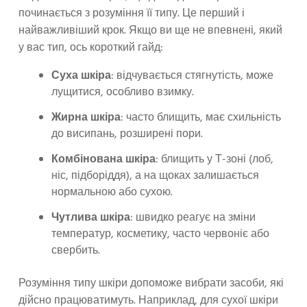
починається з розуміння її типу. Це перший і
найважливіший крок. Якщо ви ще не впевнені, який
у вас тип, ось короткий гайд:
Суха шкіра
: відчувається стягнутість, може
лущитися, особливо взимку.
Жирна шкіра
: часто блищить, має схильність
до висипань, розширені пори.
Комбінована шкіра
: блищить у Т-зоні (лоб,
ніс, підборіддя), а на щоках залишається
нормальною або сухою.
Чутлива шкіра
: швидко реагує на зміни
температур, косметику, часто червоніє або
свербить.
Розуміння типу шкіри допоможе вибрати засоби, які
дійсно працюватимуть. Наприклад, для сухої шкіри