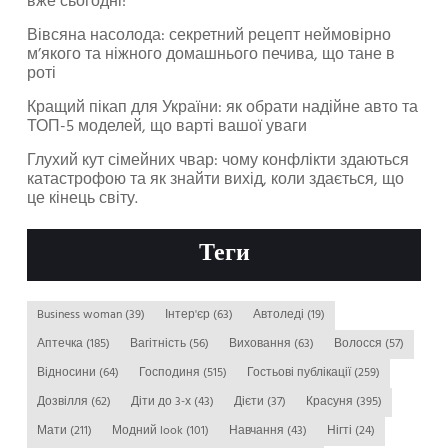
вже сьогодні!
Вівсяна насолода: секретний рецепт неймовірно
м’якого та ніжного домашнього печива, що тане в
роті
Кращий пікап для України: як обрати надійне авто та
ТОП-5 моделей, що варті вашої уваги
Глухий кут сімейних чвар: чому конфлікти здаються
катастрофою та як знайти вихід, коли здається, що
це кінець світу.
Теги
Business woman
(39)
Інтер'єр
(63)
Автоледі
(19)
Аптечка
(185)
Вагітність
(56)
Виховання
(63)
Волосся
(57)
Відносини
(64)
Господиня
(515)
Гостьові публікації
(259)
Дозвілля
(62)
Діти до 3-х
(43)
Дієти
(37)
Красуня
(395)
Мати
(211)
Модний look
(101)
Навчання
(43)
Нігті
(24)