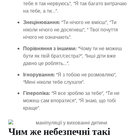
тебе я так нервуюсь”, “Я так багато витрачаю
на тебе, а ти…”.
Знецінювання:
“Ти нічого не вмієш”, “Ти
ніколи нічого не досягнеш”, ” Твої почуття
нічого не означають”.
Порівняння з іншими:
“Чому ти не можеш
бути як твій брат/сестра?”, “Інші діти вже
давно це роблять…”.
Ігнорування:
“Я з тобою не розмовляю”,
“Мені ніколи тебе слухати”.
Гіперопіка:
“Я все зроблю за тебе”, “Ти не
можеш сам впоратися”, “Я знаю, що тобі
краще”.
Чим же небезпечні такі