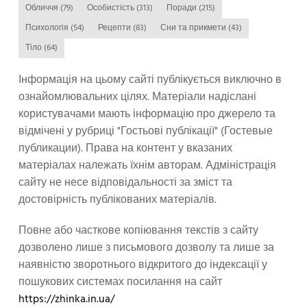
Обличчя
(79)
Особистість
(313)
Поради
(215)
Психологія
(54)
Рецепти
(83)
Сни та прикмети
(43)
Тіло
(64)
Інформація на цьому сайті публікується виключно в
ознайомлювальних цілях. Матеріали надіслані
користувачами мають інформацію про джерело та
відмічені у рубриці "Гостьові публікації" (Гостевые
публикации). Права на контент у вказаних
матеріалах належать їхнім авторам. Адміністрація
сайту не несе відповідальності за зміст та
достовірність публікованих матеріалів.
Повне або часткове копіювання текстів з сайту
дозволено лише з письмового дозволу та лише за
наявністю зворотнього відкритого до індексації у
пошукових системах посилання на сайт
https://zhinka.in.ua/