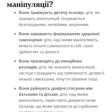
маніпуляції?
Вони травмують дитячу психіку:
діти, які
зазнають маніпуляцій, почуваються
безпорадними, нелюбими, нецінними.
Вони заважають формуванню здорової
самооцінки:
діти, над якими маніпулюють,
можуть почати сумніватися в собі, своїх
здібностях та цінності.
Вони призводять до емоційних
розладів:
діти, які зазнають маніпуляцій,
частіше страждають від тривожності, депресії,
низької самооцінки, почуття провини тощо.
Вони руйнують довірчі стосунки між
батьками та дітьми:
діти, над якими
маніпулюють, перестають довіряти своїм
батькам, що може призвести до серйозних