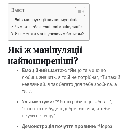
Зміст
Які ж маніпуляції найпоширеніші?
Чим же небезпечні такі маніпуляції?
Як не стати маніпулюючим батьком?
Які ж маніпуляції
найпоширеніші?
Емоційний шантаж:
“Якщо ти мене не
любиш, значить, я тобі не потрібна”, “Ти такий
невдячний, я так багато для тебе зробила, а
ти…”.
Ультиматуми:
“Або ти робиш це, або я…”,
“Якщо ти не будеш добре вчитися, я тебе
нікуди не пущу”.
Демонстрація почуття провини:
“Через