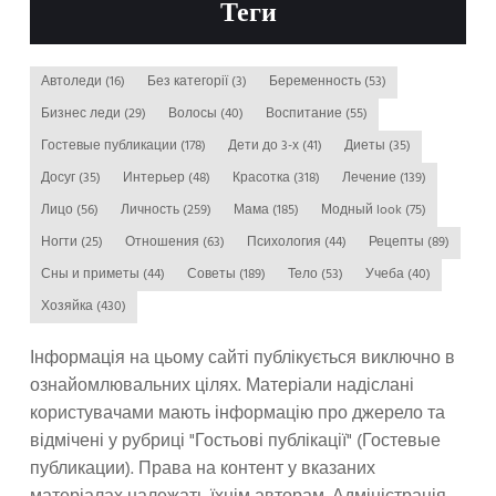
Теги
Автоледи
(16)
Без категорії
(3)
Беременность
(53)
Бизнес леди
(29)
Волосы
(40)
Воспитание
(55)
Гостевые публикации
(178)
Дети до 3-х
(41)
Диеты
(35)
Досуг
(35)
Интерьер
(48)
Красотка
(318)
Лечение
(139)
Лицо
(56)
Личность
(259)
Мама
(185)
Модный look
(75)
Ногти
(25)
Отношения
(63)
Психология
(44)
Рецепты
(89)
Сны и приметы
(44)
Советы
(189)
Тело
(53)
Учеба
(40)
Хозяйка
(430)
Інформація на цьому сайті публікується виключно в
ознайомлювальних цілях. Матеріали надіслані
користувачами мають інформацію про джерело та
відмічені у рубриці "Гостьові публікації" (Гостевые
публикации). Права на контент у вказаних