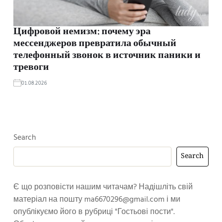
Цифровой немизм: почему эра
мессенджеров превратила обычный
телефонный звонок в источник паники и
тревоги
01.08.2026
Search
Search
Є що розповісти нашим читачам? Надішліть свій
матеріал на пошту
ma6670296@gmail.com
і ми
опублікуємо його в рубриці "Гостьові пости".