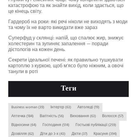
Глухий кут сімейних чвар: чому конфлікти здаються
катастрофою та як знайти вихід, коли здається, що
це кінець світу.
Гардероб на роки: які речі ніколи не виходять з моди
та чому їх не варто викидати вже зараз
Суперфуд у склянці: напій, що спалює жир, знижує
холестерин та зупиняє запалення — поради
дієтологів на кожен день.
Секрети ідеальної печені: як правильно тушкувати
картоплю з куркою, щоб м’ясо було ніжним, а овочі
танули в роті
Теги
Business woman
(39)
Інтер'єр
(63)
Автоледі
(19)
Аптечка
(184)
Вагітність
(56)
Виховання
(63)
Волосся
(57)
Відносини
(64)
Господиня
(514)
Гостьові публікації
(259)
Дозвілля
(62)
Діти до 3-х
(43)
Дієти
(37)
Красуня
(394)