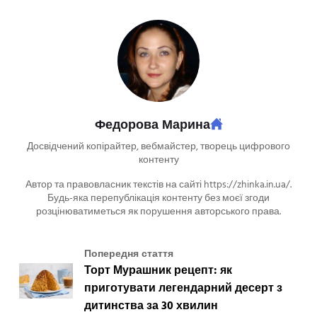
Федорова Марина
Досвідчений копірайтер, вебмайстер, творець цифрового
контенту
Автор та правовласник текстів на сайті https://zhinka.in.ua/.
Будь-яка перепублікація контенту без моєї згоди
розцінюватиметься як порушення авторського права.
Попередня стаття
Торт Мурашник рецепт: як
приготувати легендарний десерт з
дитинства за 30 хвилин