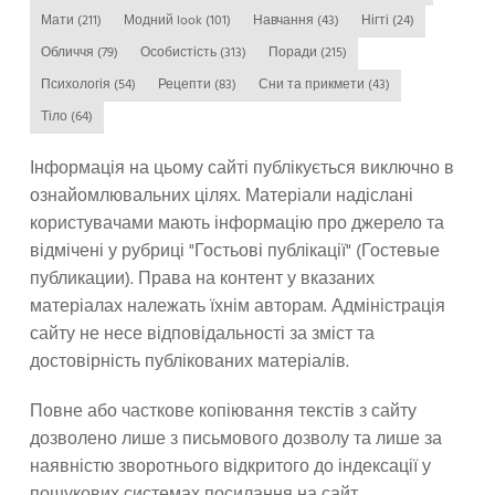
Мати
(211)
Модний look
(101)
Навчання
(43)
Нігті
(24)
Обличчя
(79)
Особистість
(313)
Поради
(215)
Психологія
(54)
Рецепти
(83)
Сни та прикмети
(43)
Тіло
(64)
Інформація на цьому сайті публікується виключно в
ознайомлювальних цілях. Матеріали надіслані
користувачами мають інформацію про джерело та
відмічені у рубриці "Гостьові публікації" (Гостевые
публикации). Права на контент у вказаних
матеріалах належать їхнім авторам. Адміністрація
сайту не несе відповідальності за зміст та
достовірність публікованих матеріалів.
Повне або часткове копіювання текстів з сайту
дозволено лише з письмового дозволу та лише за
наявністю зворотнього відкритого до індексації у