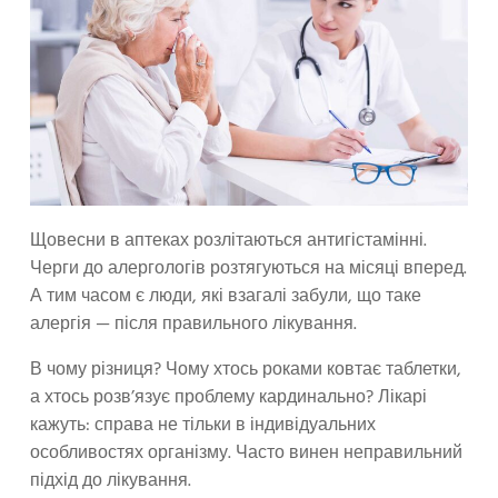
Щовесни в аптеках розлітаються антигістамінні.
Черги до алергологів розтягуються на місяці вперед.
А тим часом є люди, які взагалі забули, що таке
алергія — після правильного лікування.
В чому різниця? Чому хтось роками ковтає таблетки,
а хтось розв’язує проблему кардинально? Лікарі
кажуть: справа не тільки в індивідуальних
особливостях організму. Часто винен неправильний
підхід до лікування.