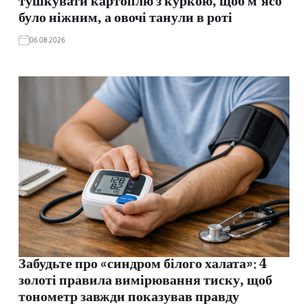
тушкувати картоплю з куркою, щоб м’ясо
було ніжним, а овочі танули в роті
06.08.2026
Забудьте про «синдром білого халата»: 4
золоті правила вимірювання тиску, щоб
тонометр завжди показував правду