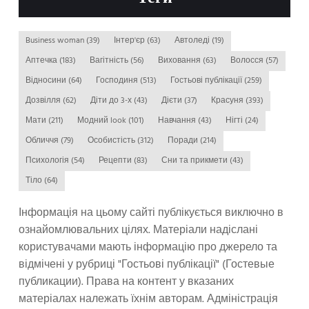
Business woman
(39)
Інтер'єр
(63)
Автоледі
(19)
Аптечка
(183)
Вагітність
(56)
Виховання
(63)
Волосся
(57)
Відносини
(64)
Господиня
(513)
Гостьові публікації
(259)
Дозвілля
(62)
Діти до 3-х
(43)
Дієти
(37)
Красуня
(393)
Мати
(211)
Модний look
(101)
Навчання
(43)
Нігті
(24)
Обличчя
(79)
Особистість
(312)
Поради
(214)
Психологія
(54)
Рецепти
(83)
Сни та прикмети
(43)
Тіло
(64)
Інформація на цьому сайті публікується виключно в
ознайомлювальних цілях. Матеріали надіслані
користувачами мають інформацію про джерело та
відмічені у рубриці "Гостьові публікації" (Гостевые
публикации). Права на контент у вказаних
матеріалах належать їхнім авторам. Адміністрація