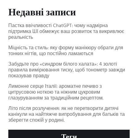
Недавні записи
Пастка ввічливості ChatGPT: чому надмірна
підтримка ШІ обмежує ваш розвиток та викривлює
реальність
Міцність та стиль: яку форму манікюру обрати для
тонких нігтів, що постійно ламаються
Забудьте про «синдром білого халата»: 4 золоті
правила вимірювання тиску, щоб тонометр завжди
показував правду
Лимонне серце Італії: ароматне печиво з
цитрусовою ноткою та ніжним цукровим
глазуруванням за традиційним рецептом.
Літо після розлучення: як не перетворити дитячі
канікули на найтяжче випробування для батьків та
зберегти спокій у родині.
Теги