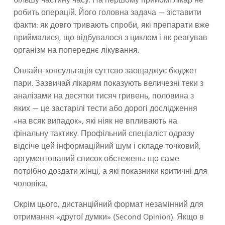
більшу частину часу. На першому прийомі лікар не
робить операцій. Його головна задача — зіставити
факти: як довго тривають спроби, які препарати вже
приймалися, що відбувалося з циклом і як реагував
організм на попереднє лікування.
Онлайн-консультація суттєво заощаджує бюджет
пари. Зазвичай лікарям показують величезні теки з
аналізами на десятки тисяч гривень, половина з
яких — це застарілі тести або дорогі дослідження
«на всяк випадок», які ніяк не впливають на
фінальну тактику. Профільний спеціаліст одразу
відсіче цей інформаційний шум і складе точковий,
аргументований список обстежень: що саме
потрібно доздати жінці, а які показники критичні для
чоловіка.
Окрім цього, дистанційний формат незамінний для
отримання «другої думки» (Second Opinion). Якщо в