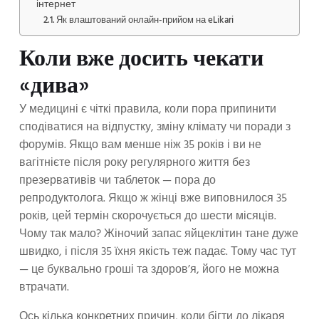
інтернет
Як влаштований онлайн-прийом на eLikari
Коли вже досить чекати
«дива»
У медицині є чіткі правила, коли пора припинити
сподіватися на відпустку, зміну клімату чи поради з
форумів. Якщо вам менше ніж 35 років і ви не
вагітнієте після року регулярного життя без
презервативів чи таблеток — пора до
репродуктолога. Якщо ж жінці вже виповнилося 35
років, цей термін скорочується до шести місяців.
Чому так мало? Жіночий запас яйцеклітин тане дуже
швидко, і після 35 їхня якість теж падає. Тому час тут
— це буквально гроші та здоров’я, його не можна
втрачати.
Ось кілька конкретних причин, коли бігти до лікаря