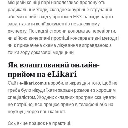
місцевій клініці парі наполегливо пропонують
радикальні методи, складне хірургічне втручання
або миттєвий захід у протокол ЕКЗ, завжди варто
завантажити копії документів незалежному
експерту. Погляд зі сторони допомагає перевірити,
чи дійсно вичерпані простіші консервативні методи і
чи є призначена схема лікування виправданою з
точки зору доказової медицини
Як влаштований онлайн-
прийом на eLikari
Сайт
e-likari.com.ua
зробили якраз для того, щоб не
треба було нікуди їхати заради розмови з хорошим
спеціалістом. Жодних складних програм скачувати
не потрібно, все працює прямо в телефоні або на
ноутбуці через ваш кабінет.
Ось як це працює на практиці: