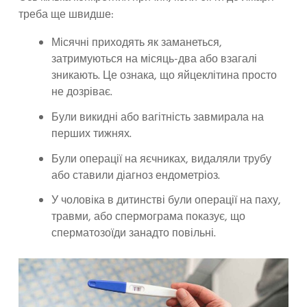
треба ще швидше:
Місячні приходять як заманеться,
затримуються на місяць-два або взагалі
зникають. Це ознака, що яйцеклітина просто
не дозріває.
Були викидні або вагітність завмирала на
перших тижнях.
Були операції на яєчниках, видаляли трубу
або ставили діагноз ендометріоз.
У чоловіка в дитинстві були операції на паху,
травми, або спермограма показує, що
сперматозоїди занадто повільні.