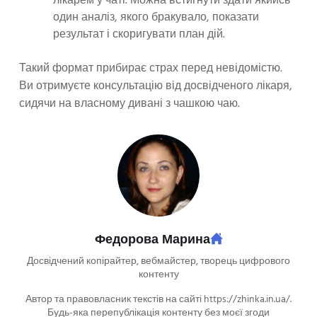
лікарем у чаті. Можна встигнути здати якийсь
один аналіз, якого бракувало, показати
результат і скоригувати план дій.
Такий формат прибирає страх перед невідомістю.
Ви отримуєте консультацію від досвідченого лікаря,
сидячи на власному дивані з чашкою чаю.
Федорова Марина
Досвідчений копірайтер, вебмайстер, творець цифрового
контенту
Автор та правовласник текстів на сайті https://zhinka.in.ua/.
Будь-яка перепублікація контенту без моєї згоди