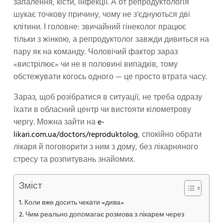
запалення, кісти, інфекції. А от репродуктологія
шукає точкову причину, чому не з’єднуються дві
клітини. І головне: звичайний гінеколог працює
тільки з жінкою, а репродуктолог завжди дивиться на
пару як на команду. Чоловічий фактор зараз
«вистрілює» чи не в половині випадків, тому
обстежувати когось одного — це просто втрата часу.
Зараз, щоб розібратися в ситуації, не треба одразу
їхати в обласний центр чи вистояти кілометрову
чергу. Можна зайти на
e-
likari.com.ua/doctors/reproduktolog
, спокійно обрати
лікаря й поговорити з ним з дому, без лікарняного
стресу та розпитувань знайомих.
Зміст
Коли вже досить чекати «дива»
Чим реально допомагає розмова з лікарем через