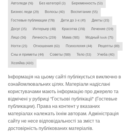
Автоледи
(16)
Без категорії
(3)
Беременность
(53)
Бизнес леди
(29)
Волосы
(40)
Воспитание
(55)
Гостевые публикации
(178)
Дети до 3-х
(41)
Диеты
(35)
Досуг
(35)
Интерьер
(48)
Красотка
(318)
Лечение
(139)
Лицо
(56)
Личность
(259)
Мама
(185)
Модный look
(75)
Ногти
(25)
Отношения
(63)
Психология
(44)
Рецепты
(89)
Сны и приметы
(44)
Советы
(189)
Тело
(53)
Учеба
(40)
Хозяйка
(430)
Інформація на цьому сайті публікується виключно в
ознайомлювальних цілях. Матеріали надіслані
користувачами мають інформацію про джерело та
відмічені у рубриці "Гостьові публікації" (Гостевые
публикации). Права на контент у вказаних
матеріалах належать їхнім авторам. Адміністрація
сайту не несе відповідальності за зміст та
достовірність публікованих матеріалів.