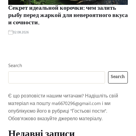
Секрет идеальной корочки: чем залить
рыбу перед жаркой для невероятного вкуса
и сочности.
02.08.2026
Search
Search
Є що розповісти нашим читачам? Надішліть свій
матеріал на пошту
ma6670296@gmail.com
і ми
опублікуємо його в рубриці "Гостьові пости".
Обов'язково вказуйте джерело матеріалу.
Недавні записи