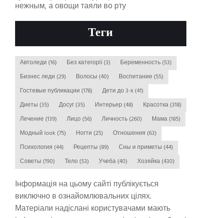
нежным, а овощи таяли во рту
Теги
Автоледи
(16)
Без категорії
(3)
Беременность
(53)
Бизнес леди
(29)
Волосы
(40)
Воспитание
(55)
Гостевые публикации
(178)
Дети до 3-х
(41)
Диеты
(35)
Досуг
(35)
Интерьер
(48)
Красотка
(318)
Лечение
(139)
Лицо
(56)
Личность
(260)
Мама
(185)
Модный look
(75)
Ногти
(25)
Отношения
(63)
Психология
(44)
Рецепты
(89)
Сны и приметы
(44)
Советы
(190)
Тело
(53)
Учеба
(40)
Хозяйка
(430)
Інформація на цьому сайті публікується
виключно в ознайомлювальних цілях.
Матеріали надіслані користувачами мають