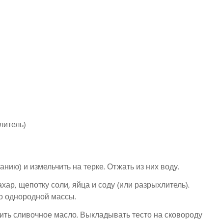
литель)
нию) и измельчить на терке. Отжать из них воду.
хар, щепотку соли, яйца и соду (или разрыхлитель).
о однородной массы.
вить сливочное масло. Выкладывать тесто на сковороду