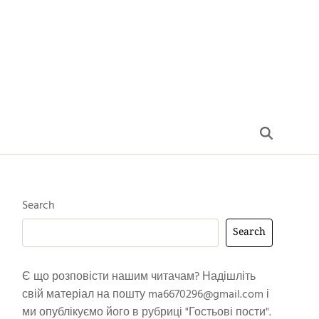
Search
Search
Є що розповісти нашим читачам? Надішліть
свій матеріал на пошту
ma6670296@gmail.com
і
ми опублікуємо його в рубриці "Гостьові пости".