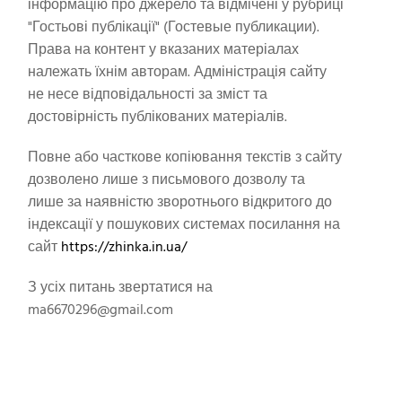
інформацію про джерело та відмічені у рубриці
"Гостьові публікації" (Гостевые публикации).
Права на контент у вказаних матеріалах
належать їхнім авторам. Адміністрація сайту
не несе відповідальності за зміст та
достовірність публікованих матеріалів.
Повне або часткове копіювання текстів з сайту
дозволено лише з письмового дозволу та
лише за наявністю зворотнього відкритого до
індексації у пошукових системах посилання на
сайт
https://zhinka.in.ua/
З усіх питань звертатися на
ma6670296@gmail.com