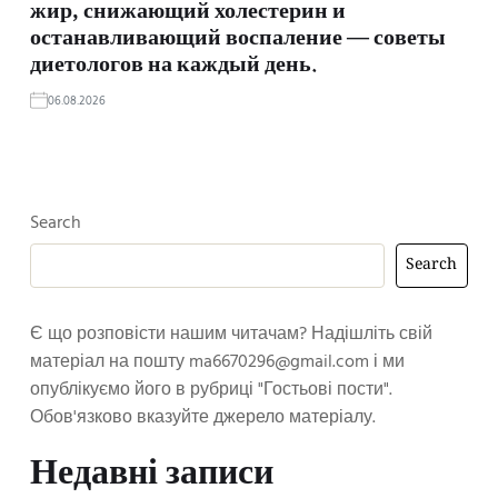
жир, снижающий холестерин и
останавливающий воспаление — советы
диетологов на каждый день.
06.08.2026
Search
Search
Є що розповісти нашим читачам? Надішліть свій
матеріал на пошту
ma6670296@gmail.com
і ми
опублікуємо його в рубриці "Гостьові пости".
Обов'язково вказуйте джерело матеріалу.
Недавні записи