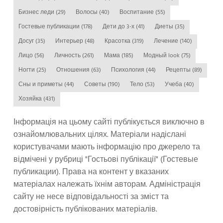
Бизнес леди
(29)
Волосы
(40)
Воспитание
(55)
Гостевые публикации
(178)
Дети до 3-х
(41)
Диеты
(35)
Досуг
(35)
Интерьер
(48)
Красотка
(319)
Лечение
(140)
Лицо
(56)
Личность
(261)
Мама
(185)
Модный look
(75)
Ногти
(25)
Отношения
(63)
Психология
(44)
Рецепты
(89)
Сны и приметы
(44)
Советы
(190)
Тело
(53)
Учеба
(40)
Хозяйка
(431)
Інформація на цьому сайті публікується виключно в
ознайомлювальних цілях. Матеріали надіслані
користувачами мають інформацію про джерело та
відмічені у рубриці "Гостьові публікації" (Гостевые
публикации). Права на контент у вказаних
матеріалах належать їхнім авторам. Адміністрація
сайту не несе відповідальності за зміст та
достовірність публікованих матеріалів.