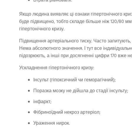
Втрата рівноваги.
Якщо людина виявляє ці ознаки гіпертонічного кри
буде підвищено, тобто складе більше ніж 120/80 мм
гіпертонічного кризу.
Підвищення артеріального тиску. Часто запитують, 
Нема абсолютного значення. І тут все індивідуально
підозрюють, а інші при досягненні цифри 170 вже не
Ускладнення гіпертонічного кризу:
Інсульт (гіпоксичний чи геморагічний);
Поразка мозку не дійшла до стадії інсульту;
інфаркт;
Фібриноїдний некроз артеріол;
Ураження нирок.