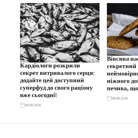
Вівсяна на
Кардіологи розкрили
секретний
секрет витривалого серця:
неймовірно
додайте цей доступний
ніжного д
суперфуд до свого раціону
печива, що
вже сьогодні!
08.08.2026
08.08.2026
Жінка © 2026