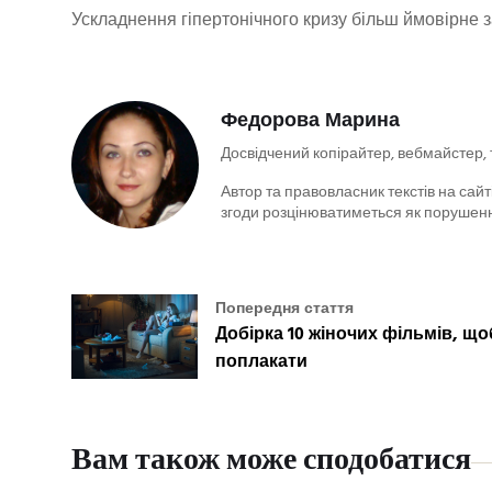
Ускладнення гіпертонічного кризу більш ймовірне 
Федорова Марина
Досвідчений копірайтер, вебмайстер,
Автор та правовласник текстів на сайті
згоди розцінюватиметься як порушенн
Попередня стаття
Добірка 10 жіночих фільмів, що
поплакати
Вам також може сподобатися