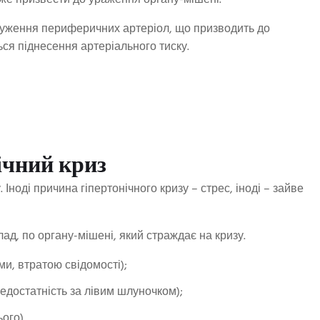
же призвести до ураження органу-мішені.
звуження периферичних артеріол, що призводить до
ся піднесення артеріального тиску.
ічний криз
Іноді причина гіпертонічного кризу – стрес, іноді – зайве
ад, по органу-мішені, який страждає на кризу.
и, втратою свідомості);
едостатність за лівим шлуночком);
ого).