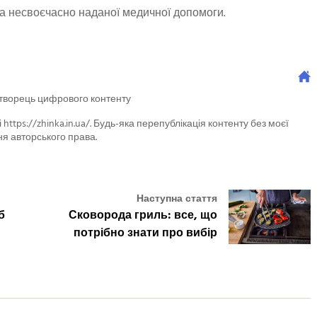
за несвоєчасно наданої медичної допомоги.
 творець цифрового контенту
 https://zhinka.in.ua/. Будь-яка перепублікація контенту без моєї
я авторського права.
Наступна стаття
б
Сковорода гриль: все, що
потрібно знати про вибір