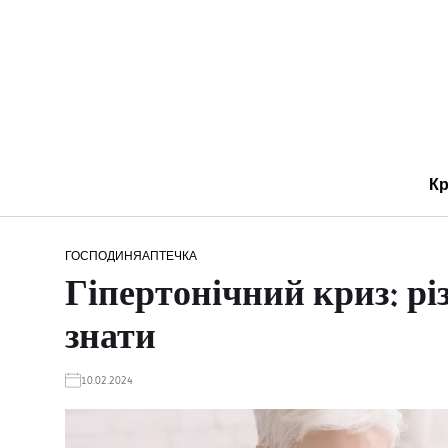
Кр
ГОСПОДИНЯ
АПТЕЧКА
Гіпертонічний криз: рі
знати
10.02.2024