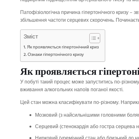
надмірним підвищенням артеріального тиску та мо
Патофізіологічна причина гіпертонічного кризу – 
збільшення частоти серцевих скорочень. Починаєть
Зміст
Як проявляється гіпертонічний криз
Ознаки гіпертонічного кризу
Як проявляється гіпертон
У побуті такий процес може запуститись по-різному. 
вживання алкогольних напоїв поганої якості.
Цей стан можна класифікувати по-різному. Наприкл
Мозковий (з найсильнішими головними болям
Серцевий (стенокардія або гостра серцева н
Нирковий (уремічний стан або близький до нь