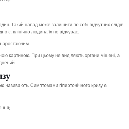
годин. Такий напад може залишити по собі відчутних слідів.
но є, клінічно людина їх не відчуває.
а наростаючим.
ічною картиною. При цьому не виділяють органи мішені, а
днений.
изу
 називають. Симптомами гіпертонічного кризу є:
ення;