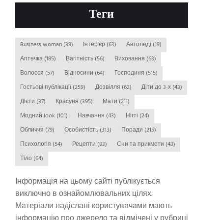
Теги
Business woman
(39)
Інтер'єр
(63)
Автоледі
(19)
Аптечка
(185)
Вагітність
(56)
Виховання
(63)
Волосся
(57)
Відносини
(64)
Господиня
(515)
Гостьові публікації
(259)
Дозвілля
(62)
Діти до 3-х
(43)
Дієти
(37)
Красуня
(395)
Мати
(211)
Модний look
(101)
Навчання
(43)
Нігті
(24)
Обличчя
(79)
Особистість
(313)
Поради
(215)
Психологія
(54)
Рецепти
(83)
Сни та прикмети
(43)
Тіло
(64)
Інформація на цьому сайті публікується
виключно в ознайомлювальних цілях.
Матеріали надіслані користувачами мають
інформацію про джерело та відмічені у рубриці