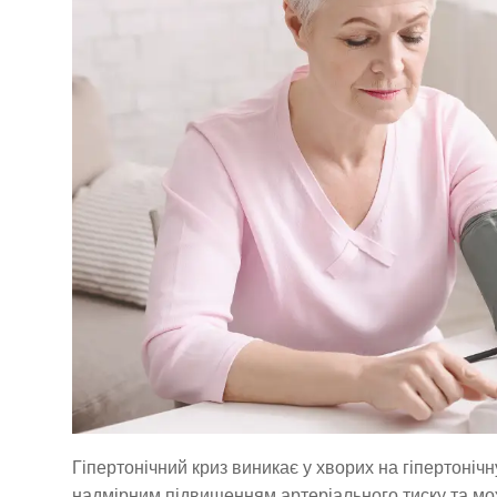
Гіпертонічний криз виникає у хворих на гіпертоніч