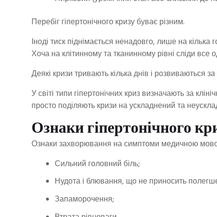
Перебіг гіпертонічного кризу буває різним.
Іноді тиск піднімається ненадовго, лише на кілька 
Хоча на клітинному та тканинному рівні сліди все од
Деякі кризи тривають кілька днів і розвиваються з
У світі типи гіпертонічних криз визначають за клін
просто поділяють кризи на ускладнений та неускла
Ознаки гіпертонічного кр
Ознаки захворювання на симптоми медичною мовою
Сильний головний біль;
Нудота і блювання, що не приносить полегш
Запаморочення;