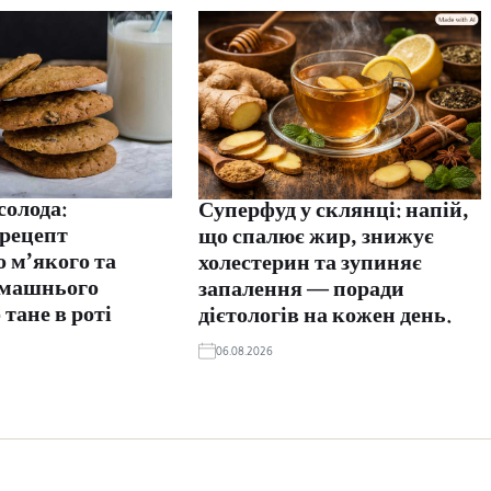
солода:
Суперфуд у склянці: напій,
 рецепт
що спалює жир, знижує
 м’якого та
холестерин та зупиняє
омашнього
запалення — поради
 тане в роті
дієтологів на кожен день.
06.08.2026