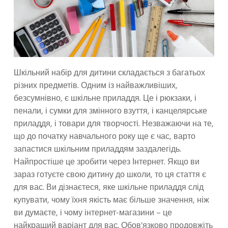
Шкільний набір для дитини складається з багатьох
різних предметів. Одним із найважливіших,
безсумнівно, є шкільне приладдя. Це і рюкзаки, і
пенали, і сумки для змінного взуття, і канцелярське
приладдя, і товари для творчості. Незважаючи на те,
що до початку навчального року ще є час, варто
запастися шкільним приладдям заздалегідь.
Найпростіше це зробити через Інтернет. Якщо ви
зараз готуєте свою дитину до школи, то ця стаття є
для вас. Ви дізнаєтеся, яке шкільне приладдя слід
купувати, чому їхня якість має більше значення, ніж
ви думаєте, і чому інтернет-магазини – це
найкращий варіант для вас. Обов’язково продовжіть