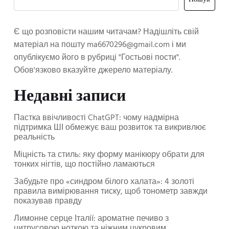
Пошук
Є що розповісти нашим читачам? Надішліть свій
матеріал на пошту
ma6670296@gmail.com
і ми
опублікуємо його в рубриці "Гостьові пости".
Обов'язково вказуйте джерело матеріалу.
Недавні записи
Пастка ввічливості ChatGPT: чому надмірна
підтримка ШІ обмежує ваш розвиток та викривлює
реальність
Міцність та стиль: яку форму манікюру обрати для
тонких нігтів, що постійно ламаються
Забудьте про «синдром білого халата»: 4 золоті
правила вимірювання тиску, щоб тонометр завжди
показував правду
Лимонне серце Італії: ароматне печиво з
цитрусовою ноткою та ніжним цукровим