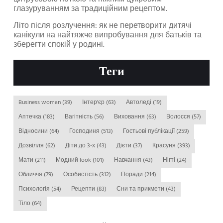
глазуруванням за традиційним рецептом.
Літо після розлучення: як не перетворити дитячі
канікули на найтяжче випробування для батьків та
зберегти спокій у родині.
Теги
Business woman
(39)
Інтер'єр
(63)
Автоледі
(19)
Аптечка
(183)
Вагітність
(56)
Виховання
(63)
Волосся
(57)
Відносини
(64)
Господиня
(513)
Гостьові публікації
(259)
Дозвілля
(62)
Діти до 3-х
(43)
Дієти
(37)
Красуня
(393)
Мати
(211)
Модний look
(101)
Навчання
(43)
Нігті
(24)
Обличчя
(79)
Особистість
(312)
Поради
(214)
Психологія
(54)
Рецепти
(83)
Сни та прикмети
(43)
Тіло
(64)