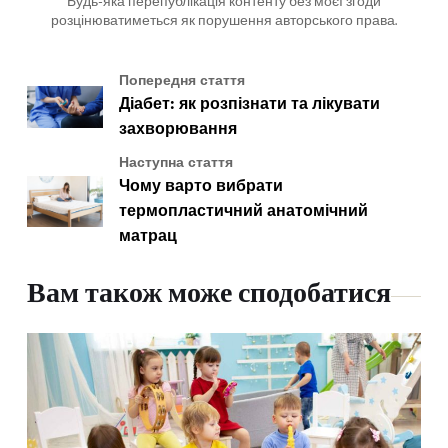
Будь-яка перепублікація контенту без моєї згоди
розцінюватиметься як порушення авторського права.
Попередня стаття
Діабет: як розпізнати та лікувати
захворювання
Наступна стаття
Чому варто вибрати
термопластичний анатомічний
матрац
Вам також може сподобатися