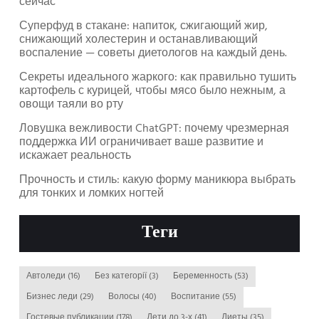
сейчас
Суперфуд в стакане: напиток, сжигающий жир,
снижающий холестерин и останавливающий
воспаление — советы диетологов на каждый день.
Секреты идеального жаркого: как правильно тушить
картофель с курицей, чтобы мясо было нежным, а
овощи таяли во рту
Ловушка вежливости ChatGPT: почему чрезмерная
поддержка ИИ ограничивает ваше развитие и
искажает реальность
Прочность и стиль: какую форму маникюра выбрать
для тонких и ломких ногтей
Теги
Автоледи
(16)
Без категорії
(3)
Беременность
(53)
Бизнес леди
(29)
Волосы
(40)
Воспитание
(55)
Гостевые публикации
(178)
Дети до 3-х
(41)
Диеты
(35)