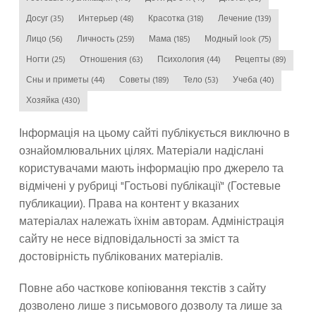
Досуг
(35)
Интерьер
(48)
Красотка
(318)
Лечение
(139)
Лицо
(56)
Личность
(259)
Мама
(185)
Модный look
(75)
Ногти
(25)
Отношения
(63)
Психология
(44)
Рецепты
(89)
Сны и приметы
(44)
Советы
(189)
Тело
(53)
Учеба
(40)
Хозяйка
(430)
Інформація на цьому сайті публікується виключно в
ознайомлювальних цілях. Матеріали надіслані
користувачами мають інформацію про джерело та
відмічені у рубриці "Гостьові публікації" (Гостевые
публикации). Права на контент у вказаних
матеріалах належать їхнім авторам. Адміністрація
сайту не несе відповідальності за зміст та
достовірність публікованих матеріалів.
Повне або часткове копіювання текстів з сайту
дозволено лише з письмового дозволу та лише за