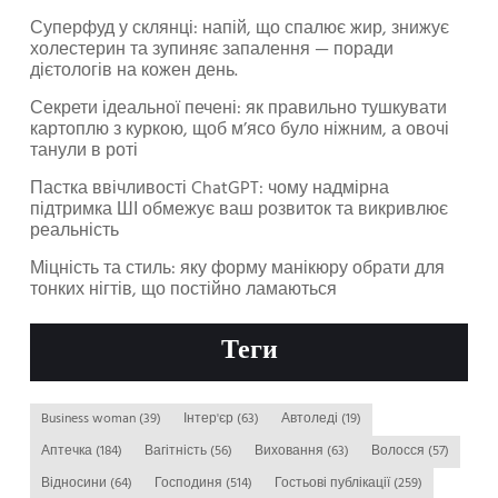
Суперфуд у склянці: напій, що спалює жир, знижує
холестерин та зупиняє запалення — поради
дієтологів на кожен день.
Секрети ідеальної печені: як правильно тушкувати
картоплю з куркою, щоб м’ясо було ніжним, а овочі
танули в роті
Пастка ввічливості ChatGPT: чому надмірна
підтримка ШІ обмежує ваш розвиток та викривлює
реальність
Міцність та стиль: яку форму манікюру обрати для
тонких нігтів, що постійно ламаються
Теги
Business woman
(39)
Інтер'єр
(63)
Автоледі
(19)
Аптечка
(184)
Вагітність
(56)
Виховання
(63)
Волосся
(57)
Відносини
(64)
Господиня
(514)
Гостьові публікації
(259)