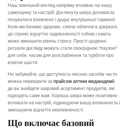
Наш зовнішній вигляд напряму впливає на нашу
самооцінку та настрій. Доглянута шкіра допомагає
почуватися впевнено і додає внутрішньої гармонії.
Коли ми бачимо здорове, сяюче обличчя в дзеркалі,
це сприяє відчуттю задоволеності собою і навіть
може зменшити рівень стресу. Прості щоденні
ритуали догляду можуть стати своєрідною “паузою”
для себе, часом для розслаблення та турботи про
власне щастя.
Не забувайте, що доступність якісних засобів часто
можна перевірити за
прайсом аптеки медакадемії
,
де ви знайдете широкий асортимент продуктів, які
підходять саме вам. Хороша шкіра може позитивно
впливати на настрій, підвищуючи вашу впевненість і
зменшуючи відчуття невпевненості.
Що включає базовий