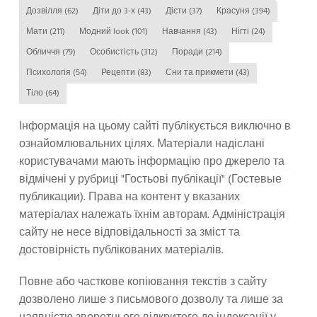
Дозвілля
(62)
Діти до 3-х
(43)
Дієти
(37)
Красуня
(394)
Мати
(211)
Модний look
(101)
Навчання
(43)
Нігті
(24)
Обличчя
(79)
Особистість
(312)
Поради
(214)
Психологія
(54)
Рецепти
(83)
Сни та прикмети
(43)
Тіло
(64)
Інформація на цьому сайті публікується виключно в
ознайомлювальних цілях. Матеріали надіслані
користувачами мають інформацію про джерело та
відмічені у рубриці "Гостьові публікації" (Гостевые
публикации). Права на контент у вказаних
матеріалах належать їхнім авторам. Адміністрація
сайту не несе відповідальності за зміст та
достовірність публікованих матеріалів.
Повне або часткове копіювання текстів з сайту
дозволено лише з письмового дозволу та лише за