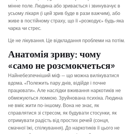
мінне поле. Людина або зривається і звинувачує в
усьому лікаря (і цей зрив буде в рази важчим), або
живе в постійному страху, що її «розкодує» будь-яка
чарка чи стрес.
Це не лікування. Це відкладання проблеми на потім.
Анатомія зриву: чому
«само не розсмокчеться»
Найнебезпечніший міф — що можна вилікуватися
вдома. «Полежить пару днів, відійде і почне
працювати». Але наслідки вживання наркотиків не
обмежуються ломкою. Зруйнована психіка. Людина
не вміє жити по-іншому. Вона не знає, як
справлятися зі стресом, як будувати стосунки, як
отримувати радість від простих речей (сонця,
смачної їжі, спілкування). До наркотиків її цього не