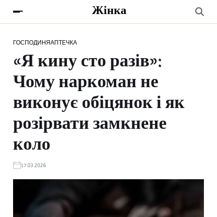
Жінка
ГОСПОДИНЯ
АПТЕЧКА
«Я кину сто разів»:
Чому наркоман не
виконує обіцянок і як
розірвати замкнене
коло
17.03.2026