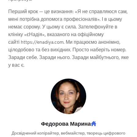
Перший крок — це визнання: «Я не справляюся сам,
мені потрібна допомога професіоналів». І в цьому
немає сорому. У цьому є сила. Зателефонуйте в
клініку «єНадія», вказаного на офіційному
сайті https://enadiya.com. Ми працюємо анонімно,
цілодобово та без вихідних. Просто наберіть номер.
Заради себе. Заради нього. Заради майбутнього, яке
у вас є.
Федорова Марина
Досвідчений копірайтер, вебмайстер, творець цифрового