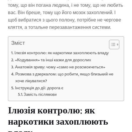
тому, що він погана людина, і не тому, що не любить
вас. Він бреше, тому що його мозок захоплений. І
щоб вибратися з цього полону, потрібне не чергове
кляття, а тотальне перезавантаження системи.
Зміст
Ілюзія контролю: як наркотики захоплюють владу
«Кодування» та інші казки для дорослих
Анатомія зриву: чому «само не розсмокчеться»
Розмова з дзеркалом: що робити, якщо близький не
хоче лікуватися?
Інструкція до дії: дорога є
Замість післямови
Ілюзія контролю: як
наркотики захоплюють