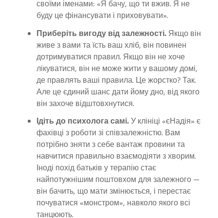
своїми іменами: «Я бачу, що ти вжив. Я не
буду це фінансувати і приховувати».
Приберіть вигоду від залежності.
Якщо він
живе з вами та їсть ваш хліб, він повинен
дотримуватися правил. Якщо він не хоче
лікуватися, він не може жити у вашому домі,
де правлять ваші правила. Це жорстко? Так.
Але це єдиний шанс дати йому дно, від якого
він захоче відштовхнутися.
Ідіть до психолога самі.
У клініці «єНадія» є
фахівці з роботи зі співзалежністю. Вам
потрібно зняти з себе вантаж провини та
навчитися правильно взаємодіяти з хворим.
Іноді похід батьків у терапію стає
найпотужнішим поштовхом для залежного —
він бачить, що мати змінюється, і перестає
почуватися «монстром», навколо якого всі
танцюють.