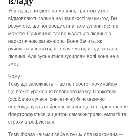
владу
Уявіть, що ви їдете на машині, і раптом у неї
відмовляють гальма на швидкості 150 км/год. Ви
розумієте, що попереду стіна, але зупинитися не
можете. Приблизно так почувається людина з
наркотичною залежністю. Вона бачить, як
руйнується її життя, як плаче мати, як іде кохана
людина. Але зупинитися зусиллям волі вона не в
змозі.
Чому?
Тому що залежність — це не просто «хочу кайфу».
Це важке ураження головного мозку. Наркотики
(особливо сучасні синтетичні) блискавично
перебудовують нейронні зв’язки. Центр задоволення
гіпертрофується, а центри самоконтролю, емпатії та
страху атрофуються.
Тому фраза «візьми себе в руки» для наркомана —