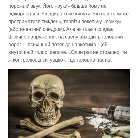
порожній звук. Його «руки» більше йому не
підкоряються. Він щиро хоче кинути. Він навіть може
протриматися тиждень, терпіти пекельну «ломку»
(абстинентний синдром). Але як тільки спадає
фізичне напруження, на сцену виходить головний
ворог — психічний потяг до наркотиків. Цей
внутрішній голос шепоче: «Один раз не страшно, ти
ж контролюєш ситуацію». І це головна пастка.