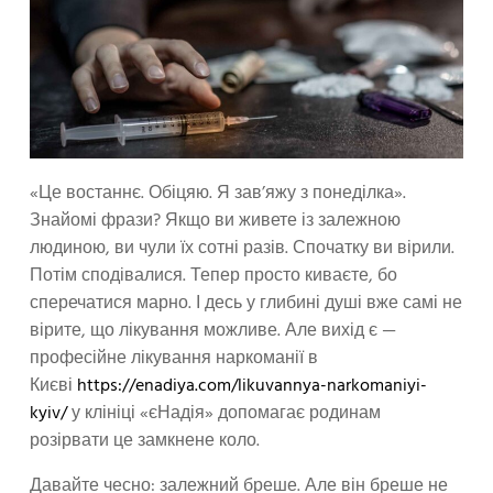
«Це востаннє. Обіцяю. Я зав’яжу з понеділка».
Знайомі фрази? Якщо ви живете із залежною
людиною, ви чули їх сотні разів. Спочатку ви вірили.
Потім сподівалися. Тепер просто киваєте, бо
сперечатися марно. І десь у глибині душі вже самі не
вірите, що лікування можливе. Але вихід є —
професійне лікування наркоманії в
Києві
https://enadiya.com/likuvannya-narkomaniyi-
kyiv/
у клініці «єНадія» допомагає родинам
розірвати це замкнене коло.
Давайте чесно: залежний бреше. Але він бреше не