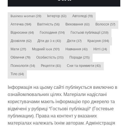
Business woman
(39)
Інтер'єр
(63)
Автоледі
(19)
Аптечка
(184)
Вагітність
(56)
Виховання
(63)
Волосся
(57)
Відносини
(64)
Господиня
(514)
Гостьові публікації
(259)
Дозвілля
(62)
Діти до 3-х
(43)
Дієти
(37)
Красуня
(394)
Мати
(211)
Модний look
(101)
Навчання
(43)
Нігті
(24)
Обличчя
(79)
Особистість
(313)
Поради
(215)
Психологія
(54)
Рецепти
(83)
Сни та прикмети
(43)
Тіло
(64)
Інформація на цьому сайті публікується виключно в
ознайомлювальних цілях. Матеріали надіслані
користувачами мають інформацію про джерело та
відмічені у рубриці "Гостьові публікації" (Гостевые
публикации). Права на контент у вказаних
матеріалах належать їхнім авторам. Адміністрація