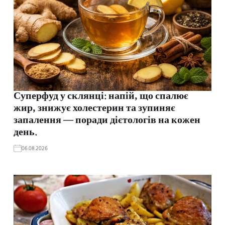
Суперфуд у склянці: напій, що спалює
жир, знижує холестерин та зупиняє
запалення — поради дієтологів на кожен
день.
06.08.2026