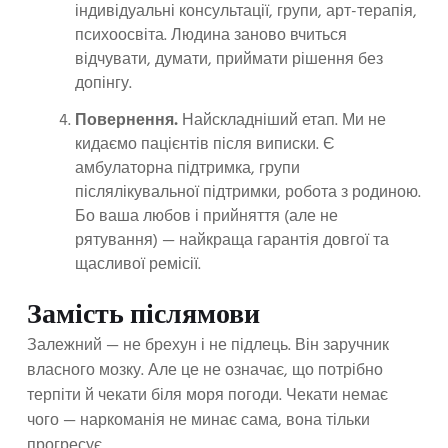
індивідуальні консультації, групи, арт-терапія,
психоосвіта. Людина заново вчиться
відчувати, думати, приймати рішення без
допінгу.
Повернення.
Найскладніший етап. Ми не
кидаємо пацієнтів після виписки. Є
амбулаторна підтримка, групи
післялікувальної підтримки, робота з родиною.
Бо ваша любов і прийняття (але не
рятування) — найкраща гарантія довгої та
щасливої ремісії.
Замість післямови
Залежний — не брехун і не підлець. Він заручник
власного мозку. Але це не означає, що потрібно
терпіти й чекати біля моря погоди. Чекати немає
чого — наркоманія не минає сама, вона тільки
прогресує.