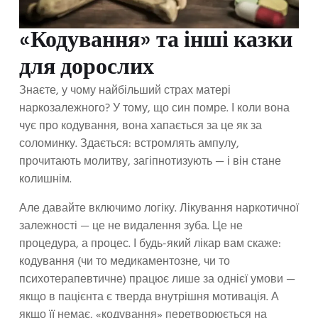
«Кодування» та інші казки
для дорослих
Знаєте, у чому найбільший страх матері
наркозалежного? У тому, що син помре. І коли вона
чує про кодування, вона хапається за це як за
соломинку. Здається: встромлять ампулу,
прочитають молитву, загіпнотизують — і він стане
колишнім.
Але давайте включимо логіку. Лікування наркотичної
залежності — це не видалення зуба. Це не
процедура, а процес. І будь-який лікар вам скаже:
кодування (чи то медикаментозне, чи то
психотерапевтичне) працює лише за однієї умови —
якщо в пацієнта є тверда внутрішня мотивація. А
якщо її немає, «кодування» перетворюється на