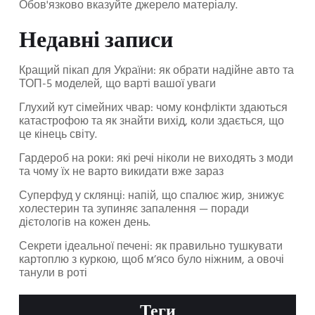
Обов'язково вказуйте джерело матеріалу.
Недавні записи
Кращий пікап для України: як обрати надійне авто та
ТОП-5 моделей, що варті вашої уваги
Глухий кут сімейних чвар: чому конфлікти здаються
катастрофою та як знайти вихід, коли здається, що
це кінець світу.
Гардероб на роки: які речі ніколи не виходять з моди
та чому їх не варто викидати вже зараз
Суперфуд у склянці: напій, що спалює жир, знижує
холестерин та зупиняє запалення — поради
дієтологів на кожен день.
Секрети ідеальної печені: як правильно тушкувати
картоплю з куркою, щоб м’ясо було ніжним, а овочі
танули в роті
Теги