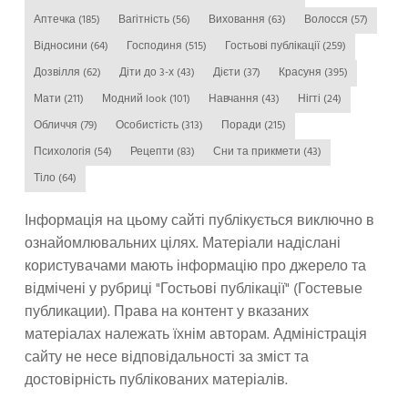
Аптечка
(185)
Вагітність
(56)
Виховання
(63)
Волосся
(57)
Відносини
(64)
Господиня
(515)
Гостьові публікації
(259)
Дозвілля
(62)
Діти до 3-х
(43)
Дієти
(37)
Красуня
(395)
Мати
(211)
Модний look
(101)
Навчання
(43)
Нігті
(24)
Обличчя
(79)
Особистість
(313)
Поради
(215)
Психологія
(54)
Рецепти
(83)
Сни та прикмети
(43)
Тіло
(64)
Інформація на цьому сайті публікується виключно в
ознайомлювальних цілях. Матеріали надіслані
користувачами мають інформацію про джерело та
відмічені у рубриці "Гостьові публікації" (Гостевые
публикации). Права на контент у вказаних
матеріалах належать їхнім авторам. Адміністрація
сайту не несе відповідальності за зміст та
достовірність публікованих матеріалів.