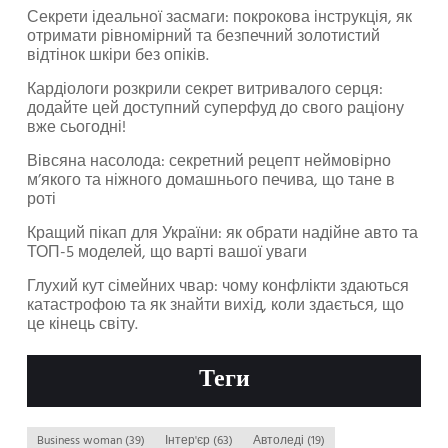
Секрети ідеальної засмаги: покрокова інструкція, як
отримати рівномірний та безпечний золотистий
відтінок шкіри без опіків.
Кардіологи розкрили секрет витривалого серця:
додайте цей доступний суперфуд до свого раціону
вже сьогодні!
Вівсяна насолода: секретний рецепт неймовірно
м’якого та ніжного домашнього печива, що тане в
роті
Кращий пікап для України: як обрати надійне авто та
ТОП-5 моделей, що варті вашої уваги
Глухий кут сімейних чвар: чому конфлікти здаються
катастрофою та як знайти вихід, коли здається, що
це кінець світу.
Теги
Business woman
(39)
Інтер'єр
(63)
Автоледі
(19)