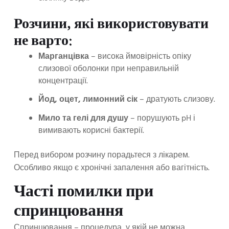
Розчини, які використовувати
не варто:
Марганцівка
– висока ймовірність опіку
слизової оболонки при неправильній
концентрації.
Йод, оцет, лимонний сік
– дратують слизову.
Мило та гелі для душу
– порушують pH і
вимивають корисні бактерії.
Перед вибором розчину порадьтеся з лікарем.
Особливо якщо є хронічні запалення або вагітність.
Часті помилки при
спринцювання
Спринцювання – процедура, у якій не можна