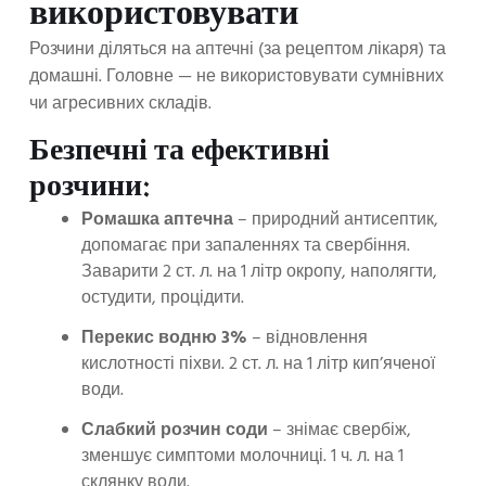
використовувати
Розчини діляться на аптечні (за рецептом лікаря) та
домашні. Головне — не використовувати сумнівних
чи агресивних складів.
Безпечні та ефективні
розчини:
Ромашка аптечна
– природний антисептик,
допомагає при запаленнях та свербіння.
Заварити 2 ст. л. на 1 літр окропу, наполягти,
остудити, процідити.
Перекис водню 3%
– відновлення
кислотності піхви. 2 ст. л. на 1 літр кип’яченої
води.
Слабкий розчин соди
– знімає свербіж,
зменшує симптоми молочниці. 1 ч. л. на 1
склянку води.