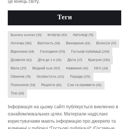
це кінець світу.
Теги
Business woman
(39)
Інтер'єр
(63)
Автоледі
(19)
Аптечка
(185)
Вагітність
(56)
Виховання
(63)
Волосся
(57)
Відносини
(64)
Господиня
(515)
Гостьові публікації
(259)
Дозвілля
(62)
Діти до 3-х
(43)
Дієти
(37)
Красуня
(395)
Мати
(211)
Модний look
(101)
Навчання
(43)
Нігті
(24)
Обличчя
(79)
Особистість
(313)
Поради
(215)
Психологія
(54)
Рецепти
(83)
Сни та прикмети
(43)
Тіло
(64)
Інформація на цьому сайті публікується виключно в
ознайомлювальних цілях. Матеріали надіслані
користувачами мають інформацію про джерело та
відмічені у рубриці "Гостьові публікації" (Гостевые