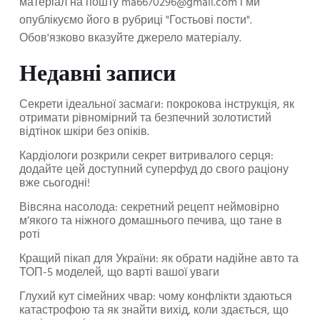
матеріал на пошту
ma6670296@gmail.com
і ми
опублікуємо його в рубриці "Гостьові пости".
Обов'язково вказуйте джерело матеріалу.
Недавні записи
Секрети ідеальної засмаги: покрокова інструкція, як
отримати рівномірний та безпечний золотистий
відтінок шкіри без опіків.
Кардіологи розкрили секрет витривалого серця:
додайте цей доступний суперфуд до свого раціону
вже сьогодні!
Вівсяна насолода: секретний рецепт неймовірно
м’якого та ніжного домашнього печива, що тане в
роті
Кращий пікап для України: як обрати надійне авто та
ТОП-5 моделей, що варті вашої уваги
Глухий кут сімейних чвар: чому конфлікти здаються
катастрофою та як знайти вихід, коли здається, що