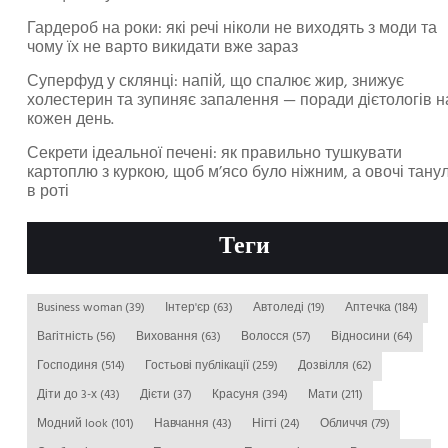
Гардероб на роки: які речі ніколи не виходять з моди та
чому їх не варто викидати вже зараз
Суперфуд у склянці: напій, що спалює жир, знижує
холестерин та зупиняє запалення — поради дієтологів н
кожен день.
Секрети ідеальної печені: як правильно тушкувати
картоплю з куркою, щоб м’ясо було ніжним, а овочі тану
в роті
Теги
Business woman
(39)
Інтер'єр
(63)
Автоледі
(19)
Аптечка
(184)
Вагітність
(56)
Виховання
(63)
Волосся
(57)
Відносини
(64)
Господиня
(514)
Гостьові публікації
(259)
Дозвілля
(62)
Діти до 3-х
(43)
Дієти
(37)
Красуня
(394)
Мати
(211)
Модний look
(101)
Навчання
(43)
Нігті
(24)
Обличчя
(79)