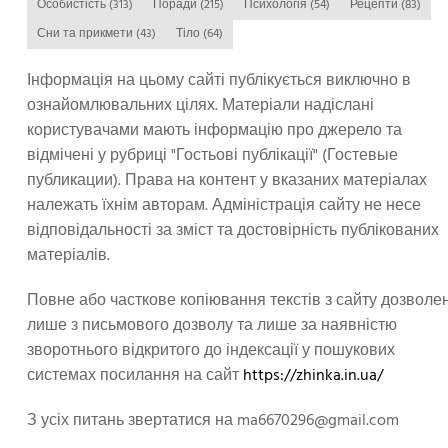
Особистість
(313)
Поради
(215)
Психологія
(54)
Рецепти
(83)
Сни та прикмети
(43)
Тіло
(64)
Інформація на цьому сайті публікується виключно в
ознайомлювальних цілях. Матеріали надіслані
користувачами мають інформацію про джерело та
відмічені у рубриці "Гостьові публікації" (Гостевые
публикации). Права на контент у вказаних матеріалах
належать їхнім авторам. Адміністрація сайту не несе
відповідальності за зміст та достовірність публікованих
матеріалів.
Повне або часткове копіювання текстів з сайту дозволе
лише з письмового дозволу та лише за наявністю
зворотнього відкритого до індексації у пошукових
системах посилання на сайт
https://zhinka.in.ua/
З усіх питань звертатися на
ma6670296@gmail.com