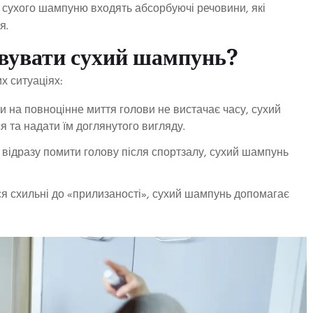
у сухого шампуню входять абсорбуючі речовини, які
я.
овувати сухий шампунь?
х ситуаціях:
ли на повноцінне миття голови не вистачає часу, сухий
 та надати їм доглянутого вигляду.
відразу помити голову після спортзалу, сухий шампунь
ся схильні до «прилизаності», сухий шампунь допомагає