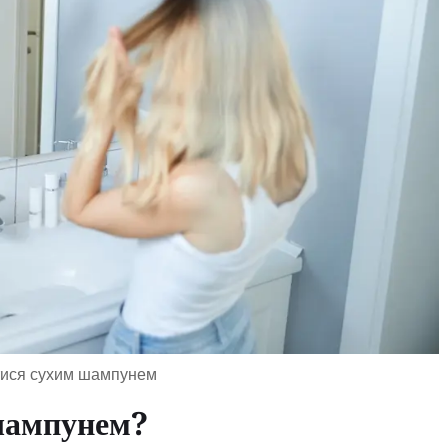
тися сухим шампунем
шампунем?