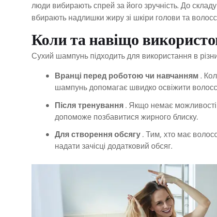
люди вибирають спрей за його зручність. До склад
вбирають надлишки жиру зі шкіри голови та волосс
Коли та навіщо використ
Сухий шампунь підходить для використання в різни
Вранці перед роботою чи навчанням
. Ко
шампунь допомагає швидко освіжити волосся
Після тренування
. Якщо немає можливості 
допоможе позбавитися жирного блиску.
Для створення обсягу
. Тим, хто має волос
надати зачісці додатковий обсяг.