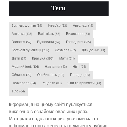
Теги
Business woman
(39)
Інтер'єр
(63)
Автоледі
(19)
Аптечка
(185)
Вагітність
(56)
Виховання
(63)
Волосся
(57)
Відносини
(64)
Господиня
(515)
Гостьові публікації
(259)
Дозвілля
(62)
Діти до 3-х
(43)
Дієти
(37)
Красуня
(395)
Мати
(211)
Модний look
(101)
Навчання
(43)
Нігті
(24)
Обличчя
(79)
Особистість
(314)
Поради
(215)
Психологія
(54)
Рецепти
(83)
Сни та прикмети
(43)
Тіло
(64)
Інформація на цьому сайті публікується
виключно в ознайомлювальних цілях.
Матеріали надіслані користувачами мають
інформацію про джерело та відмічені у рубриці