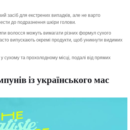
ий засіб для екстрених випадків, але не варто
ести до подразнення шкіри голови.
 типи волосся можуть вимагати різних формул сухого
сто випускають окремі продукти, щоб уникнути видимих ​​
у сухому та прохолодному місці, подалі від прямих
мпунів із українського мас