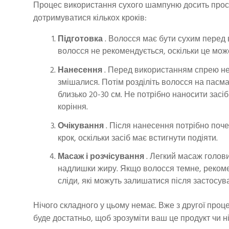
Процес використання сухого шампуню досить прост
дотримуватися кількох кроків:
Підготовка
. Волосся має бути сухим перед
волосся не рекомендується, оскільки це мож
Нанесення
. Перед використанням спрею не
змішалися. Потім розділіть волосся на пасма
близько 20-30 см. Не потрібно наносити зас
коріння.
Очікування
. Після нанесення потрібно поч
крок, оскільки засіб має встигнути подіяти.
Масаж і розчісування
. Легкий масаж голов
надлишки жиру. Якщо волосся темне, рекоме
сліди, які можуть залишатися після застосув
Нічого складного у цьому немає. Вже з другої про
буде достатньо, щоб зрозуміти ваш це продукт чи ні