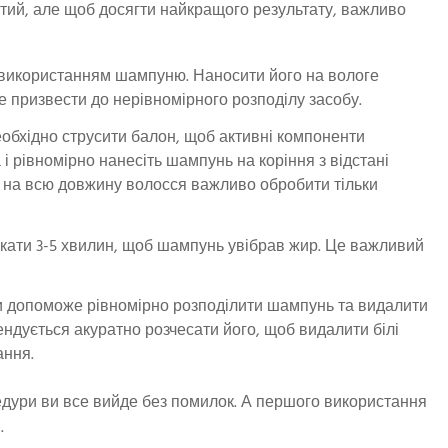
ий, але щоб досягти найкращого результату, важливо
 використанням шампуню. Наносити його на вологе
е призвести до нерівномірного розподілу засобу.
обхідно струсити балон, щоб активні компоненти
 і рівномірно нанесіть шампунь на коріння з відстані
іб на всю довжину волосся важливо обробити тільки
екати 3-5 хвилин, щоб шампунь увібрав жир. Це важливий
и допоможе рівномірно розподілити шампунь та видалити
ндується акуратно розчесати його, щоб видалити білі
ання.
цедури ви все вийде без помилок. А першого використання
.