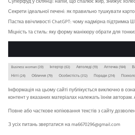
Суперфуд у склянці: напій, що спалює жир, знижує холе
Секрети ідеальної печені: як правильно тушкувати картоп
Пастка ввічливості ChatGPT: чому надмірна підтримка 
Міцність та стиль: яку форму манікюру обрати для тонки
Business woman
(39)
Інтер'єр
(63)
Автоледі
(19)
Аптечка
(184)
Нігті
(24)
Обличчя
(79)
Особистість
(312)
Поради
(214)
Психол
Інформація на цьому сайті публікується виключно в озн
контент у вказаних матеріалах належать їхнім авторам. А
Повне або часткове копіювання текстів з сайту дозволе
З усіх питань звертатися на
ma6670296@gmail.com