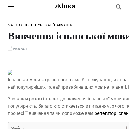
Жінка
МАТИ
ГОСТЬОВІ ПУБЛІКАЦІЇ
НАВЧАННЯ
Вивчення іспанської мови
14.08.2024
Іспанська мова – це не просто засіб спілкування, а спра
найпопулярніших та найпривабливіших мов на планеті. Во
З кожним роком інтерес до вивчення іспанської мови ли
популярність, багато хто стикається з питанням: з чого 
процесі її вивчення та чи допоможе вам
репетитор іспан