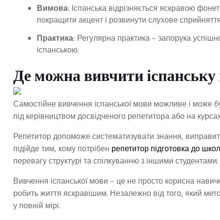
Вимова
: Іспанська відрізняється яскравою фоне
покращити акцент і розвинути слухове сприйняття
Практика
: Регулярна практика – запорука успіш
іспанською.
Де можна вивчити іспанську
Самостійне вивчення іспанської мови можливе і може б
під керівництвом досвідченого репетитора або на курсах
Репетитор допоможе систематизувати знання, виправити
підійде тим, кому потрібен
репетитор підготовка до шко
перевагу структурі та спілкуванню з іншими студентами.
Вивчення іспанської мови – це не просто корисна навичк
робить життя яскравішим. Незалежно від того, який мето
у повній мірі.