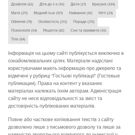
Дозвілля
(62)
Діти до 3-х
(43)
Дієти
(37)
Красуня
(394)
Мати
(211)
Модний look
(101)
Навчання
(43)
Нігті
(24)
Обличчя
(79)
Особистість
(313)
Поради
(215)
Психологія
(54)
Рецепти
(83)
Сни та прикмети
(43)
Тіло
(64)
Інформація на цьому сайті публікується виключно в
ознайомлювальних цілях. Матеріали надіслані
користувачами мають інформацію про джерело та
відмічені у рубриці "Гостьові публікації" (Гостевые
публикации). Права на контент у вказаних
матеріалах належать їхнім авторам. Адміністрація
сайту не несе відповідальності за зміст та
достовірність публікованих матеріалів.
Повне або часткове копіювання текстів з сайту
дозволено лише з письмового дозволу та лише за