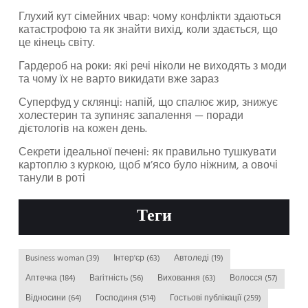
Глухий кут сімейних чвар: чому конфлікти здаються
катастрофою та як знайти вихід, коли здається, що
це кінець світу.
Гардероб на роки: які речі ніколи не виходять з моди
та чому їх не варто викидати вже зараз
Суперфуд у склянці: напій, що спалює жир, знижує
холестерин та зупиняє запалення — поради
дієтологів на кожен день.
Секрети ідеальної печені: як правильно тушкувати
картоплю з куркою, щоб м’ясо було ніжним, а овочі
танули в роті
Теги
Business woman
(39)
Інтер'єр
(63)
Автоледі
(19)
Аптечка
(184)
Вагітність
(56)
Виховання
(63)
Волосся
(57)
Відносини
(64)
Господиня
(514)
Гостьові публікації
(259)