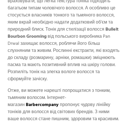
враховувати, що легка текстура тоніка підходить
багатьом типам чоловічого волосся. А особливо це
стосується власників тонкого та тьмяного волосся,
яким вкрай необхідно надати додатковий об’єм та
природний блиск. Тонік для стилізації волосся
Bulleit
Bourbon Grooming
від польського виробника Pan
Drwal захищає волосся, роблячи його більш
слухняним та живим. Рослинні екстракти, які входять
до складу (розмарину, арніки, ромашки) зміцнюють
пасма та мають позитивний вплив на шкіру голови.
Розпиліть тонік на злегка вологе волосся та
сформуйте зачіску.
Отже, ви можете нарешті попрощатися з тонким,
тьмяним волосом. Інтернет-
магазин
Barbercompany
пропонує чудову лінійку
тоніків для волосся від світових брендів. З ними
ваше волосся стане пишним, здоровим та красивим.