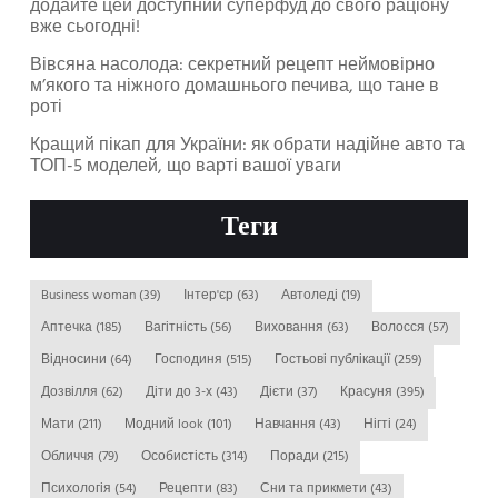
додайте цей доступний суперфуд до свого раціону
вже сьогодні!
Вівсяна насолода: секретний рецепт неймовірно
м’якого та ніжного домашнього печива, що тане в
роті
Кращий пікап для України: як обрати надійне авто та
ТОП-5 моделей, що варті вашої уваги
Теги
Business woman
(39)
Інтер'єр
(63)
Автоледі
(19)
Аптечка
(185)
Вагітність
(56)
Виховання
(63)
Волосся
(57)
Відносини
(64)
Господиня
(515)
Гостьові публікації
(259)
Дозвілля
(62)
Діти до 3-х
(43)
Дієти
(37)
Красуня
(395)
Мати
(211)
Модний look
(101)
Навчання
(43)
Нігті
(24)
Обличчя
(79)
Особистість
(314)
Поради
(215)
Психологія
(54)
Рецепти
(83)
Сни та прикмети
(43)