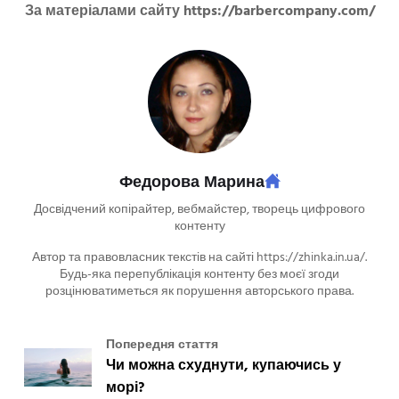
За матеріалами сайту https://barbercompany.com/
Федорова Марина
Досвідчений копірайтер, вебмайстер, творець цифрового
контенту
Автор та правовласник текстів на сайті https://zhinka.in.ua/.
Будь-яка перепублікація контенту без моєї згоди
розцінюватиметься як порушення авторського права.
Попередня стаття
Чи можна схуднути, купаючись у
морі?