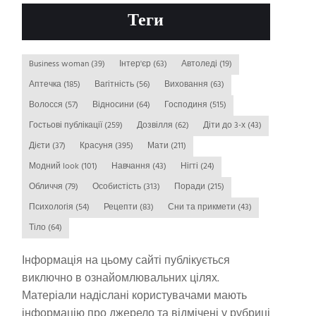
Теги
Business woman
(39)
Інтер'єр
(63)
Автоледі
(19)
Аптечка
(185)
Вагітність
(56)
Виховання
(63)
Волосся
(57)
Відносини
(64)
Господиня
(515)
Гостьові публікації
(259)
Дозвілля
(62)
Діти до 3-х
(43)
Дієти
(37)
Красуня
(395)
Мати
(211)
Модний look
(101)
Навчання
(43)
Нігті
(24)
Обличчя
(79)
Особистість
(313)
Поради
(215)
Психологія
(54)
Рецепти
(83)
Сни та прикмети
(43)
Тіло
(64)
Інформація на цьому сайті публікується
виключно в ознайомлювальних цілях.
Матеріали надіслані користувачами мають
інформацію про джерело та відмічені у рубриці