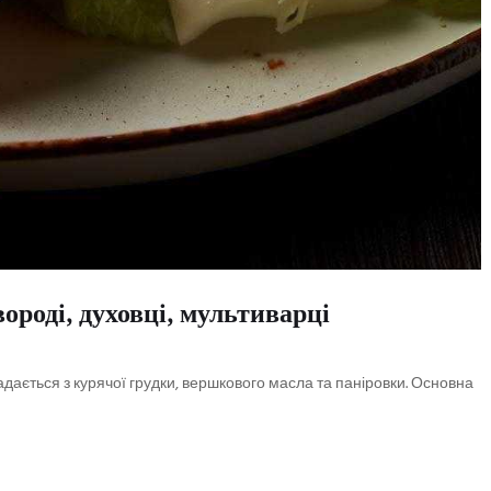
ороді, духовці, мультиварці
адається з курячої грудки, вершкового масла та паніровки. Основна