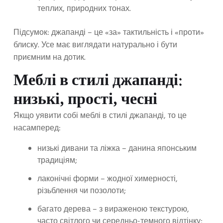
теплих, природних тонах.
Підсумок: джапанді – це «за» тактильність і «проти»
блиску. Усе має виглядати натурально і бути
приємним на дотик.
Меблі в стилі джапанді:
низькі, прості, чесні
Якщо уявити собі меблі в стилі джапанді, то це
насамперед:
низькі дивани та ліжка – данина японським
традиціям;
лаконічні форми – жодної химерності,
різьблення чи позолоти;
багато дерева – з вираженою текстурою,
часто світлого чи середньо-темного відтінку;