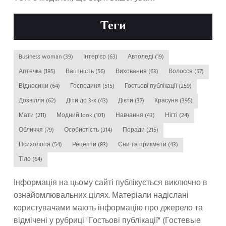
Теги
Business woman
(39)
Інтер'єр
(63)
Автоледі
(19)
Аптечка
(185)
Вагітність
(56)
Виховання
(63)
Волосся
(57)
Відносини
(64)
Господиня
(515)
Гостьові публікації
(259)
Дозвілля
(62)
Діти до 3-х
(43)
Дієти
(37)
Красуня
(395)
Мати
(211)
Модний look
(101)
Навчання
(43)
Нігті
(24)
Обличчя
(79)
Особистість
(314)
Поради
(215)
Психологія
(54)
Рецепти
(83)
Сни та прикмети
(43)
Тіло
(64)
Інформація на цьому сайті публікується виключно в
ознайомлювальних цілях. Матеріали надіслані
користувачами мають інформацію про джерело та
відмічені у рубриці "Гостьові публікації" (Гостевые