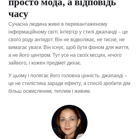
просто мода, а відповідь
часу
Сучасна людина живе в перевантаженому
інформаційному світі. Інтер’єр у стилі джапанді – це
свого роду антидот. Він не відволікає, не тисне, не
вимагає уваги. Він існує, щоб бути фоном для життя,
а не його центром. Тут усе на своїх місцях, нічого
зайвого, і кожен предмет дихає.
У цьому і полягає його головна цінність: джапанді –
це не стилістика заради ефекту, а спосіб зробити дім
більш осмисленим, теплим і живим.