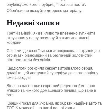
опублікуємо його в рубриці "Гостьові пости".
Обов'язково вказуйте джерело матеріалу.
Недавні записи
Третій зайвий: як ввічливо та впевнено зупинити
втручання у вашу розмову й захистити власні
кордони
Секрети ідеальної засмаги: покрокова інструкція, як
отримати рівномірний та безпечний золотистий
відтінок шкіри без опіків.
Кардіологи розкрили секрет витривалого серця:
додайте цей доступний суперфуд до свого раціону
вже сьогодні!
Вівсяна насолода: секретний рецепт неймовірно
м’якого та ніжного домашнього печива, що тане в
роті
Кращий пікап для України: як обрати надійне авто та
ТОП-5 моделей, що варті вашої уваги