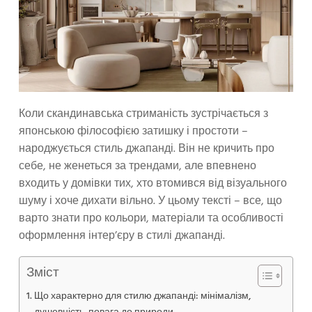
Коли скандинавська стриманість зустрічається з
японською філософією затишку і простоти –
народжується стиль джапанді. Він не кричить про
себе, не женеться за трендами, але впевнено
входить у домівки тих, хто втомився від візуального
шуму і хоче дихати вільно. У цьому тексті – все, що
варто знати про кольори, матеріали та особливості
оформлення інтер’єру в стилі джапанді.
Зміст
Що характерно для стилю джапанді: мінімалізм,