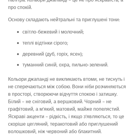
палітра. Кольори джапанді – це не про яскравість, а
про спокій.
Основу складають нейтральні та приглушені тони:
світло-бежевий і молочний;
теплі відтінки сірого;
деревний (дуб, горіх, ясен);
туманний синій, охра, пильно-зелений.
Кольори джапанді не викликають втоми, не тиснуть і
не сперечаються між собою. Вони ніби розчиняються
в просторі, створюючи відчуття спокою і затишку.
Білий – не сніговий, а вершковий. Чорний – не
графітовий, а м’який, матовий, майже попелястий.
Яскраві акценти – рідкість, і якщо з’являються, то це
скоріше цегляний, теракотовий або приглушений
волошковий, ніж червоний або блакитний.