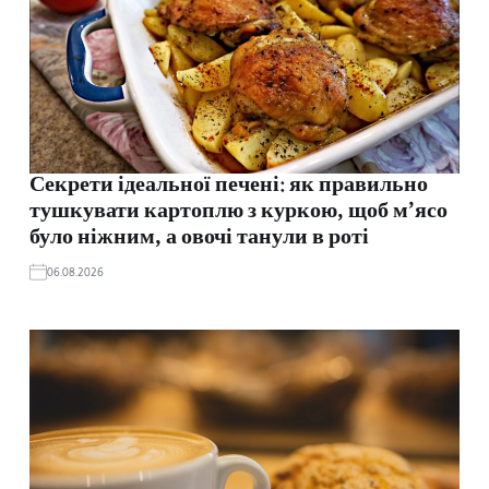
Секрети ідеальної печені: як правильно
тушкувати картоплю з куркою, щоб м’ясо
було ніжним, а овочі танули в роті
06.08.2026