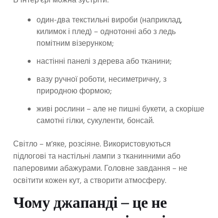
В інтер’єрі можна зустріти:
один-два текстильні вироби (наприклад,
килимок і плед) – однотонні або з ледь
помітним візерунком;
настінні панелі з дерева або тканини;
вазу ручної роботи, несиметричну, з
природною формою;
живі рослини – але не пишні букети, а скоріше
самотні гілки, сукуленти, бонсай.
Світло – м’яке, розсіяне. Використовуються
підлогові та настільні лампи з тканинними або
паперовими абажурами. Головне завдання – не
освітити кожен кут, а створити атмосферу.
Чому джапанді – це не