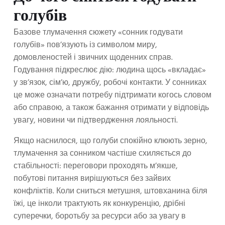
голубів
Базове тлумачення сюжету «сонник годувати
голубів» пов’язують із символом миру,
домовленостей і звичних щоденних справ.
Годування підкреслює дію: людина щось «вкладає»
у зв’язок, сім’ю, дружбу, робочі контакти. У сонниках
це може означати потребу підтримати когось словом
або справою, а також бажання отримати у відповідь
увагу, новини чи підтвердження лояльності.
Якщо наснилося, що голуби спокійно клюють зерно,
тлумачення за сонником частіше схиляється до
стабільності: переговори проходять м’якше,
побутові питання вирішуються без зайвих
конфліктів. Коли сниться метушня, штовханина біля
їжі, це інколи трактують як конкуренцію, дрібні
суперечки, боротьбу за ресурси або за увагу в