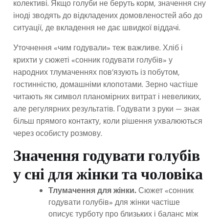
колективі. Якщо голуби не беруть корм, значення сну
іноді зводять до відкладених домовленостей або до
ситуації, де вкладення не дає швидкої віддачі.
Уточнення «чим годували» теж важливе. Хліб і
крихти у сюжеті «сонник годувати голубів» у
народних тлумаченнях пов’язують із побутом,
гостинністю, домашніми клопотами. Зерно частіше
читають як символ планомірних витрат і невеликих,
але регулярних результатів. Годувати з руки — знак
більш прямого контакту, коли рішення ухвалюються
через особисту розмову.
Значення годувати голубів
у сні для жінки та чоловіка
Тлумачення для жінки.
Сюжет «сонник
годувати голубів» для жінки частіше
описує турботу про близьких і баланс між