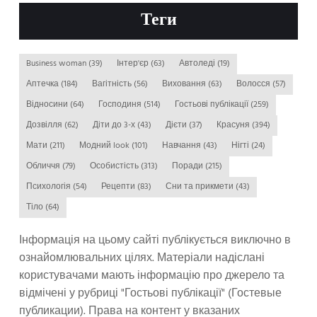
Теги
Business woman
(39)
Інтер'єр
(63)
Автоледі
(19)
Аптечка
(184)
Вагітність
(56)
Виховання
(63)
Волосся
(57)
Відносини
(64)
Господиня
(514)
Гостьові публікації
(259)
Дозвілля
(62)
Діти до 3-х
(43)
Дієти
(37)
Красуня
(394)
Мати
(211)
Модний look
(101)
Навчання
(43)
Нігті
(24)
Обличчя
(79)
Особистість
(313)
Поради
(215)
Психологія
(54)
Рецепти
(83)
Сни та прикмети
(43)
Тіло
(64)
Інформація на цьому сайті публікується виключно в
ознайомлювальних цілях. Матеріали надіслані
користувачами мають інформацію про джерело та
відмічені у рубриці "Гостьові публікації" (Гостевые
публикации). Права на контент у вказаних