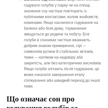
годувати голубів у парку чи на площі,
значення сну частіше пов’язують із
публічними контактами, колом знайомств,
новинами. Якщо наснилося годування на
балконі або біля дому, тлумачення
зміщується до родини та побуту. Білі
голуби в сонниках частіше вважають
добрим знаком примирення, сірі —
символом рутини й стабільних зв’язків,
темні — натяком на недовіру або
закритість, але без категоричних висновків.
Якщо голуби злітають після годування, це
може означати завершення етапу
спілкування або швидкий перехід до іншої
теми.
Що означає сон про