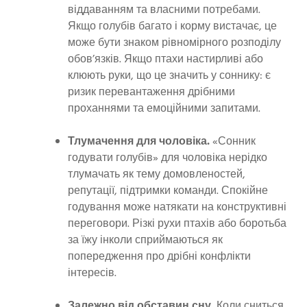
віддаванням та власними потребами.
Якщо голубів багато і корму вистачає, це
може бути знаком рівномірного розподілу
обов’язків. Якщо птахи настирливі або
клюють руки, що це значить у соннику: є
ризик перевантаження дрібними
проханнями та емоційними запитами.
Тлумачення для чоловіка.
«Сонник
годувати голубів» для чоловіка нерідко
тлумачать як тему домовленостей,
репутації, підтримки команди. Спокійне
годування може натякати на конструктивні
переговори. Різкі рухи птахів або боротьба
за їжу інколи сприймаються як
попередження про дрібні конфлікти
інтересів.
Залежно від обставин сну.
Коли сниться