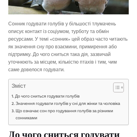
Сонник годувати голубів у більшості тлумачень
описує контакт із соціумом, турботу та обмін
ресурсами. У темі «сонник» цей образ часто читають
як значення сну про взаємини, примирення або
підтримку. До чого сниться така дія, зазвичай
уточнюють за місцем, кількістю птахів і тим, чим
саме довелося годувати.
Зміст
До чого сниться годувати голубів
Значення годувати голубів у сні для жінки та чоловіка
Що означає сон про годування голубів за різними
сонниками
До чого сниться годувати