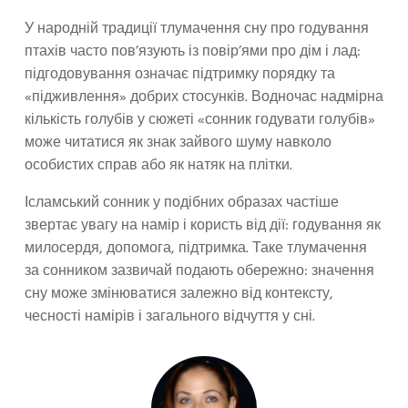
У народній традиції тлумачення сну про годування
птахів часто пов’язують із повір’ями про дім і лад:
підгодовування означає підтримку порядку та
«підживлення» добрих стосунків. Водночас надмірна
кількість голубів у сюжеті «сонник годувати голубів»
може читатися як знак зайвого шуму навколо
особистих справ або як натяк на плітки.
Ісламський сонник у подібних образах частіше
звертає увагу на намір і користь від дії: годування як
милосердя, допомога, підтримка. Таке тлумачення
за сонником зазвичай подають обережно: значення
сну може змінюватися залежно від контексту,
чесності намірів і загального відчуття у сні.