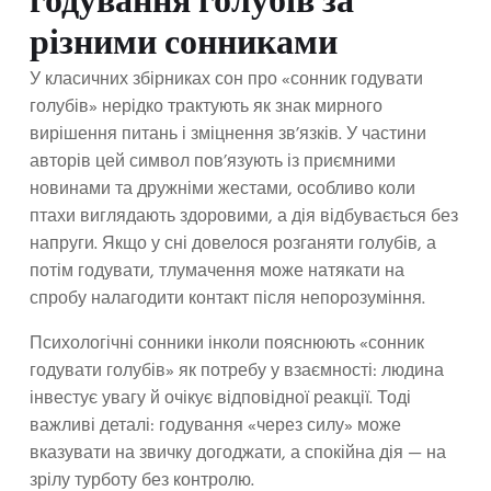
годування голубів за
різними сонниками
У класичних збірниках сон про «сонник годувати
голубів» нерідко трактують як знак мирного
вирішення питань і зміцнення зв’язків. У частини
авторів цей символ пов’язують із приємними
новинами та дружніми жестами, особливо коли
птахи виглядають здоровими, а дія відбувається без
напруги. Якщо у сні довелося розганяти голубів, а
потім годувати, тлумачення може натякати на
спробу налагодити контакт після непорозуміння.
Психологічні сонники інколи пояснюють «сонник
годувати голубів» як потребу у взаємності: людина
інвестує увагу й очікує відповідної реакції. Тоді
важливі деталі: годування «через силу» може
вказувати на звичку догоджати, а спокійна дія — на
зрілу турботу без контролю.