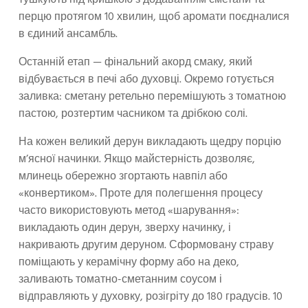
тушкують під кришкою з додаванням сметани та
перцю протягом 10 хвилин, щоб аромати поєдналися
в єдиний ансамбль.
Останній етап — фінальний акорд смаку, який
відбувається в печі або духовці. Окремо готується
заливка: сметану ретельно перемішують з томатною
пастою, розтертим часником та дрібкою солі.
На кожен великий дерун викладають щедру порцію
м’ясної начинки. Якщо майстерність дозволяє,
млинець обережно згортають навпіл або
«конвертиком». Проте для полегшення процесу
часто використовують метод «шарування»:
викладають один дерун, зверху начинку, і
накривають другим деруном. Сформовану страву
поміщають у керамічну форму або на деко,
заливають томатно-сметанним соусом і
відправляють у духовку, розігріту до 180 градусів. 10