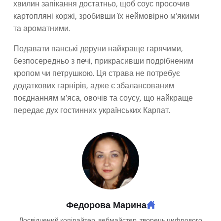
хвилин запікання достатньо, щоб соус просочив
картопляні коржі, зробивши їх неймовірно м’якими
та ароматними.
Подавати панські деруни найкраще гарячими,
безпосередньо з печі, прикрасивши подрібненим
кропом чи петрушкою. Ця страва не потребує
додаткових гарнірів, адже є збалансованим
поєднанням м’яса, овочів та соусу, що найкраще
передає дух гостинних українських Карпат.
Федорова Марина
Досвідчений копірайтер, вебмайстер, творець цифрового