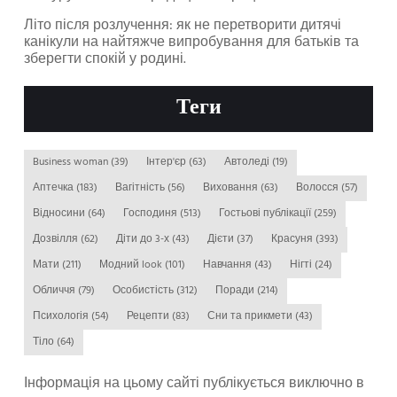
Літо після розлучення: як не перетворити дитячі
канікули на найтяжче випробування для батьків та
зберегти спокій у родині.
Теги
Business woman
(39)
Інтер'єр
(63)
Автоледі
(19)
Аптечка
(183)
Вагітність
(56)
Виховання
(63)
Волосся
(57)
Відносини
(64)
Господиня
(513)
Гостьові публікації
(259)
Дозвілля
(62)
Діти до 3-х
(43)
Дієти
(37)
Красуня
(393)
Мати
(211)
Модний look
(101)
Навчання
(43)
Нігті
(24)
Обличчя
(79)
Особистість
(312)
Поради
(214)
Психологія
(54)
Рецепти
(83)
Сни та прикмети
(43)
Тіло
(64)
Інформація на цьому сайті публікується виключно в