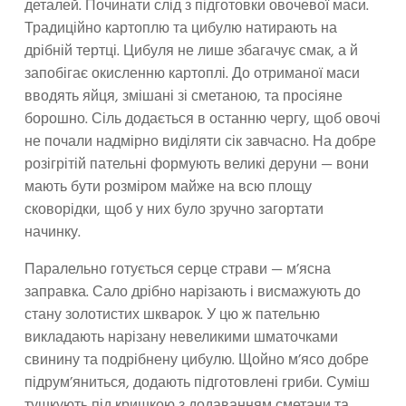
деталей. Починати слід з підготовки овочевої маси.
Традиційно картоплю та цибулю натирають на
дрібній тертці. Цибуля не лише збагачує смак, а й
запобігає окисленню картоплі. До отриманої маси
вводять яйця, змішані зі сметаною, та просіяне
борошно. Сіль додається в останню чергу, щоб овочі
не почали надмірно виділяти сік завчасно. На добре
розігрітій пательні формують великі деруни — вони
мають бути розміром майже на всю площу
сковорідки, щоб у них було зручно загортати
начинку.
Паралельно готується серце страви — м’ясна
заправка. Сало дрібно нарізають і висмажують до
стану золотистих шкварок. У цю ж пательню
викладають нарізану невеликими шматочками
свинину та подрібнену цибулю. Щойно м’ясо добре
підрум’яниться, додають підготовлені гриби. Суміш