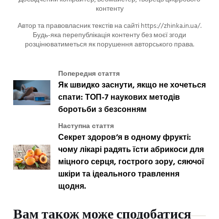
контенту
Автор та правовласник текстів на сайті https://zhinka.in.ua/.
Будь-яка перепублікація контенту без моєї згоди
розцінюватиметься як порушення авторського права.
Попередня стаття
Як швидко заснути, якщо не хочеться
спати: ТОП-7 наукових методів
боротьби з безсонням
Наступна стаття
Секрет здоров’я в одному фрукті:
чому лікарі радять їсти абрикоси для
міцного серця, гострого зору, сяючої
шкіри та ідеального травлення
щодня.
Вам також може сподобатися