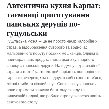
Автентична кухня Карпат:
таємниці приготування
панських дерунів по-
гуцульськи
Гуцульська кухня — це не просто набір калорійних
страв, а відображення суворого та водночас
мальовничого побуту гірських мешканців. Одним із
найяскравіших представників цього кулінарного
спадку є «панські» деруни. На відміну від звичайної
страви з тертої картоплі, цей варіант є повноцінною
гарячою вечерею, яка поєднує в собі соковите м’ясо,
лісові гриби та ніжний соус. Свою назву «панські»
вони отримали завдяки багатому складу та
вишуканій подачі, що робило страву окрасою навіть
святкового столу.