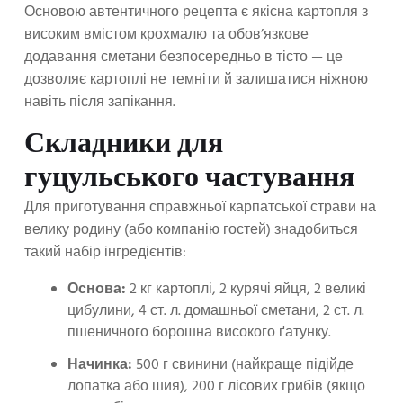
Основою автентичного рецепта є якісна картопля з
високим вмістом крохмалю та обов’язкове
додавання сметани безпосередньо в тісто — це
дозволяє картоплі не темніти й залишатися ніжною
навіть після запікання.
Складники для
гуцульського частування
Для приготування справжньої карпатської страви на
велику родину (або компанію гостей) знадобиться
такий набір інгредієнтів:
Основа:
2 кг картоплі, 2 курячі яйця, 2 великі
цибулини, 4 ст. л. домашньої сметани, 2 ст. л.
пшеничного борошна високого ґатунку.
Начинка:
500 г свинини (найкраще підійде
лопатка або шия), 200 г лісових грибів (якщо