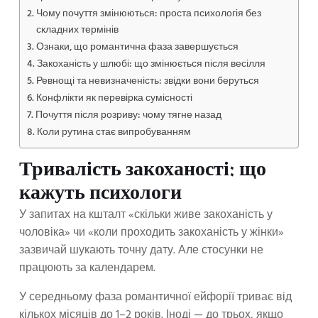
Чому почуття змінюються: проста психологія без
складних термінів
Ознаки, що романтична фаза завершується
Закоханість у шлюбі: що змінюється після весілля
Ревнощі та невизначеність: звідки вони беруться
Конфлікти як перевірка сумісності
Почуття після розриву: чому тягне назад
Коли рутина стає випробуванням
Тривалість закоханості: що
кажуть психологи
У запитах на кшталт «скільки живе закоханість у
чоловіка» чи «коли проходить закоханість у жінки»
зазвичай шукають точну дату. Але стосунки не
працюють за календарем.
У середньому фаза романтичної ейфорії триває від
кількох місяців до 1–2 років. Іноді — до трьох, якщо