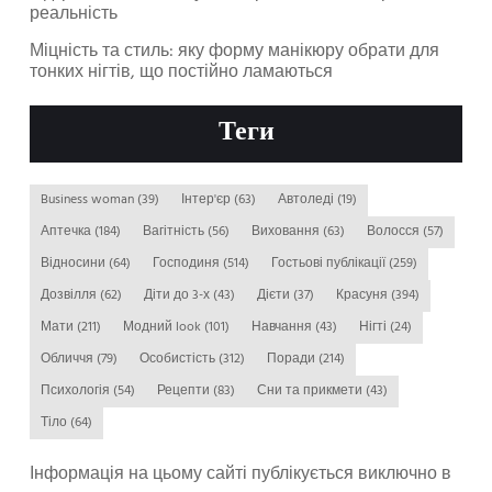
реальність
Міцність та стиль: яку форму манікюру обрати для
тонких нігтів, що постійно ламаються
Теги
Business woman
(39)
Інтер'єр
(63)
Автоледі
(19)
Аптечка
(184)
Вагітність
(56)
Виховання
(63)
Волосся
(57)
Відносини
(64)
Господиня
(514)
Гостьові публікації
(259)
Дозвілля
(62)
Діти до 3-х
(43)
Дієти
(37)
Красуня
(394)
Мати
(211)
Модний look
(101)
Навчання
(43)
Нігті
(24)
Обличчя
(79)
Особистість
(312)
Поради
(214)
Психологія
(54)
Рецепти
(83)
Сни та прикмети
(43)
Тіло
(64)
Інформація на цьому сайті публікується виключно в