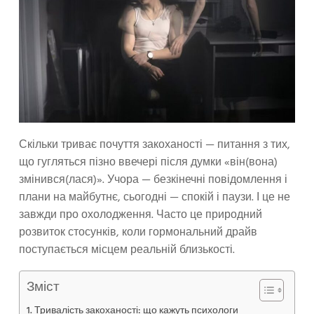
Скільки триває почуття закоханості — питання з тих,
що гугляться пізно ввечері після думки «він(вона)
змінився(лася)». Учора — безкінечні повідомлення і
плани на майбутнє, сьогодні — спокій і паузи. І це не
завжди про охолодження. Часто це природний
розвиток стосунків, коли гормональний драйв
поступається місцем реальній близькості.
Зміст
Тривалість закоханості: що кажуть психологи