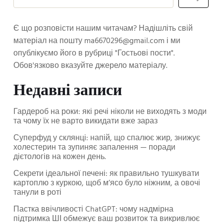
Є що розповісти нашим читачам? Надішліть свій
матеріал на пошту
ma6670296@gmail.com
і ми
опублікуємо його в рубриці "Гостьові пости".
Обов'язково вказуйте джерело матеріалу.
Недавні записи
Гардероб на роки: які речі ніколи не виходять з моди
та чому їх не варто викидати вже зараз
Суперфуд у склянці: напій, що спалює жир, знижує
холестерин та зупиняє запалення — поради
дієтологів на кожен день.
Секрети ідеальної печені: як правильно тушкувати
картоплю з куркою, щоб м’ясо було ніжним, а овочі
танули в роті
Пастка ввічливості ChatGPT: чому надмірна
підтримка ШІ обмежує ваш розвиток та викривлює