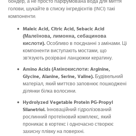
бондер, а не просто парфумована вода для миття
голови, шукайте в списку інгредієнтів (INCI) такі
компоненти:
Maleic Acid, Citric Acid, Sebacic Acid
(Малеїнова, лимонна, себацинова
кислоти).
Особливо в поєднанні з амінами. Ці
компоненти виступають мостами, що
зв’язують розірвані ланцюжки кератину.
Amino Acids (Амінокислоти: Arginine,
Glycine, Alanine, Serine, Valine).
Будівельний
матеріал, який миттєво заповнює пошкоджені
ділянки білка волосини.
Hydrolyzed Vegetable Protein PG-Propyl
Silanetriol.
Інноваційний гідролізований
рослинний протеїновий комплекс, який
проникає в кортекс і одночасно створює
захисну плівку на поверхні.