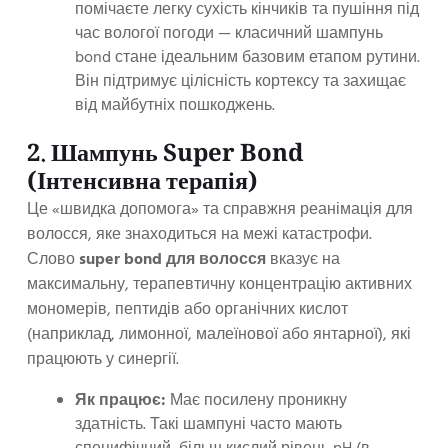
помічаєте легку сухість кінчиків та пушіння під
час вологої погоди — класичний шампунь
bond стане ідеальним базовим етапом рутини.
Він підтримує цілісність кортексу та захищає
від майбутніх пошкоджень.
2. Шампунь Super Bond
(Інтенсивна терапія)
Це «швидка допомога» та справжня реанімація для
волосся, яке знаходиться на межі катастрофи.
Слово
super bond для волосся
вказує на
максимальну, терапевтичну концентрацію активних
мономерів, пептидів або органічних кислот
(наприклад, лимонної, малеїнової або янтарної), які
працюють у синергії.
Як працює:
Має посилену проникну
здатність. Такі шампуні часто мають