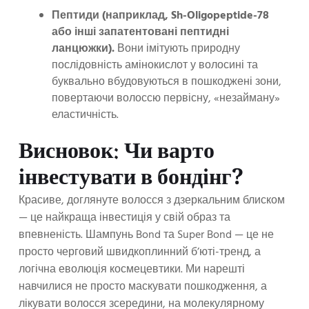
Пептиди (наприклад, Sh-Oligopeptide-78
або інші запатентовані пептидні
ланцюжки).
Вони імітують природну
послідовність амінокислот у волосині та
буквально вбудовуються в пошкоджені зони,
повертаючи волоссю первісну, «незайману»
еластичність.
Висновок: Чи варто
інвестувати в бондінг?
Красиве, доглянуте волосся з дзеркальним блиском
— це найкраща інвестиція у свій образ та
впевненість. Шампунь Bond та Super Bond — це не
просто черговий швидкоплинний б’юті-тренд, а
логічна еволюція космецевтики. Ми нарешті
навчилися не просто маскувати пошкодження, а
лікувати волосся зсередини, на молекулярному