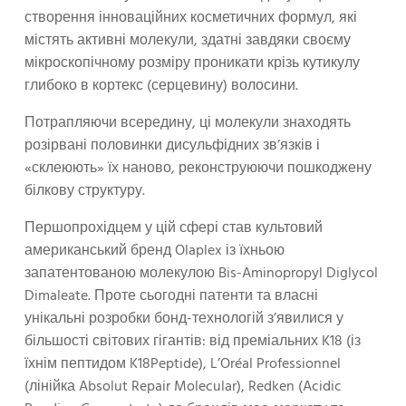
створення інноваційних косметичних формул, які
містять активні молекули, здатні завдяки своєму
мікроскопічному розміру проникати крізь кутикулу
глибоко в кортекс (серцевину) волосини.
Потрапляючи всередину, ці молекули знаходять
розірвані половинки дисульфідних зв’язків і
«склеюють» їх наново, реконструюючи пошкоджену
білкову структуру.
Першопрохідцем у цій сфері став культовий
американський бренд Olaplex із їхньою
запатентованою молекулою Bis-Aminopropyl Diglycol
Dimaleate. Проте сьогодні патенти та власні
унікальні розробки бонд-технологій з’явилися у
більшості світових гігантів: від преміальних K18 (із
їхнім пептидом K18Peptide), L’Oréal Professionnel
(лінійка Absolut Repair Molecular), Redken (Acidic