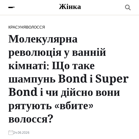
Жінка
КРАСУНЯ
ВОЛОССЯ
Молекулярна
революція у ванній
кімнаті: Що таке
шампунь Bond і Super
Bond і чи дійсно вони
рятують «вбите»
волосся?
24.06.2026