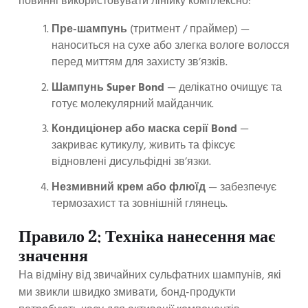
повинні використовувати лінійку комплексно:
Пре-шампунь
(тритмент / праймер) —
наноситься на сухе або злегка вологе волосся
перед миттям для захисту зв’язків.
Шампунь Super Bond
— делікатно очищує та
готує молекулярний майданчик.
Кондиціонер або маска серії Bond
—
закриває кутикулу, живить та фіксує
відновлені дисульфідні зв’язки.
Незмивний крем або флюїд
— забезпечує
термозахист та зовнішній глянець.
Правило 2: Техніка нанесення має
значення
На відміну від звичайних сульфатних шампунів, які
ми звикли швидко змивати, бонд-продукти