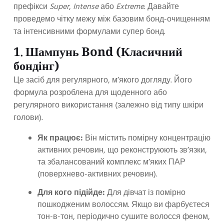
префікси
Super
,
Intense
або
Extreme
. Давайте
проведемо чітку межу між базовим бонд-очищенням
та інтенсивними формулами супер бонд.
1. Шампунь Bond (Класичний
бондінг)
Це засіб для регулярного, м’якого догляду. Його
формула розроблена для щоденного або
регулярного використання (залежно від типу шкіри
голови).
Як працює:
Він містить помірну концентрацію
активних речовин, що реконструюють зв’язки,
та збалансований комплекс м’яких ПАР
(поверхнево-активних речовин).
Для кого підійде:
Для дівчат із помірно
пошкодженим волоссям. Якщо ви фарбуєтеся
тон-в-тон, періодично сушите волосся феном,