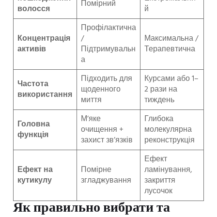
Помірний
волосся
й
Профілактична
Концентрація
/
Максимальна /
активів
Підтримувальн
Терапевтична
а
Підходить для
Курсами або 1–
Частота
щоденного
2 рази на
використання
миття
тиждень
М’яке
Глибока
Головна
очищення +
молекулярна
функція
захист зв’язків
реконструкція
Ефект
Ефект на
Помірне
ламінування,
кутикулу
згладжування
закриття
лусочок
Як правильно вибрати та