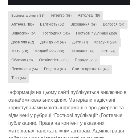
Business woman
(39)
Інтер'єр
(63)
Автоледі
(19)
Аптечка
(185)
Вагітність
(56)
Виховання
(63)
Волосся
(57)
Відносини
(64)
Господиня
(515)
Гостьові публікації
(259)
Дозвілля
(62)
Діти до 3-х
(43)
Дієти
(37)
Красуня
(394)
Мати
(211)
Модний look
(101)
Навчання
(43)
Нігті
(24)
Обличчя
(79)
Особистість
(313)
Поради
(215)
Психологія
(54)
Рецепти
(83)
Сни та прикмети
(43)
Тіло
(64)
Інформація на цьому сайті публікується виключно в
ознайомлювальних цілях. Матеріали надіслані
користувачами мають інформацію про джерело та
відмічені у рубриці "Гостьові публікації" (Гостевые
публикации). Права на контент у вказаних
матеріалах належать їхнім авторам. Адміністрація