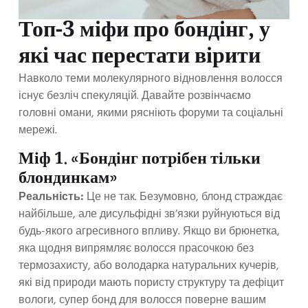
Топ-3 міфи про бондінг, у
які час перестати вірити
Навколо теми молекулярного відновлення волосся
існує безліч спекуляцій. Давайте розвінчаємо
головні омани, якими рясніють форуми та соціальні
мережі.
Міф 1. «Бондінг потрібен тільки
блондинкам»
Реальність:
Це не так. Безумовно, блонд страждає
найбільше, але дисульфідні зв’язки руйнуються від
будь-якого агресивного впливу. Якщо ви брюнетка,
яка щодня випрямляє волосся прасочкою без
термозахисту, або володарка натуральних кучерів,
які від природи мають пористу структуру та дефіцит
вологи, супер бонд для волосся поверне вашим