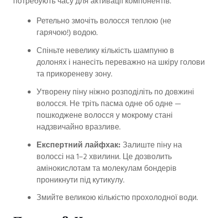
потребують часу для активації компонентів.
Ретельно змочіть волосся теплою (не
гарячою!) водою.
Спіньте невелику кількість шампуню в
долонях і нанесіть переважно на шкіру голови
та прикореневу зону.
Утворену піну ніжно розподіліть по довжині
волосся. Не тріть пасма одне об одне —
пошкоджене волосся у мокрому стані
надзвичайно вразливе.
Експертний лайфхак:
Залиште піну на
волоссі на 1–2 хвилини. Це дозволить
амінокислотам та молекулам бондерів
проникнути під кутикулу.
Змийте великою кількістю прохолодної води.