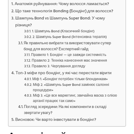
Анатомія руйнування: Чому волосся ламається?
Що таке технологія Bonding (Бондінг) для волосся?
Шампунь Bond vs Шампунь Super Bond: У чому
різниця?
1. Шампунь Bond (Класичний бондінг)
2. Шампунь Super Bond (Інтенсивна терапія)
Як правильно вибрати та використовувати супер
бонд для волосся? Експертний гайд
Правило 1: Бондінг — це завжди системність
Правило 2: Техніка нанесення має значення
Правило 3: Чергування догляду
Топ-3 міфи про бондінг, у які час перестати вірити
Міф 1. «Бондінг потрібен тільки блондинкам»
Міф 2. «Шампунь Super Bond замінює салонні
процедури»
Міф 3. «Це все маркетинг, звичайна маска з олією
арганії працює так само»
Погляд зсередини: На які компоненти в складі
звертати увагу?
Висновок: Чи варто інвестувати в бондінг?