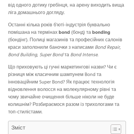
від одного дотику гребінця, на арену виходить вища
ліга домашнього догляду.
Останні кілька років б’юті-індустрія буквально
помішана на термінах
bond
(бонд) та
bonding
(бондінг). Полиці магазинів та професійних салонів
краси заполонили баночки з написами
Bond Repair
,
Bond Building
,
Super Bond
та
Bond Intense
.
Що приховують ці гучні маркетингові назви? Чи є
різниця між класичним шампунем Bond та
інноваційним Super Bond? Як працює технологія
відновлення волосся на молекулярному рівні та
чому звичайне очищення більше ніколи не буде
колишнім? Розбираємося разом із трихологами та
топ-стилістами.
Зміст