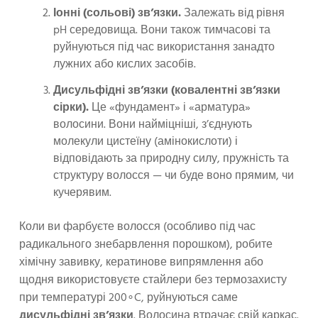
Іонні (сольові) зв’язки.
Залежать від рівня
pH середовища. Вони також тимчасові та
руйнуються під час використання занадто
лужних або кислих засобів.
Дисульфідні зв’язки (ковалентні зв’язки
сірки).
Це «фундамент» і «арматура»
волосини. Вони найміцніші, з’єднують
молекули цистеїну (амінокислоти) і
відповідають за природну силу, пружність та
структуру волосся — чи буде воно прямим, чи
кучерявим.
Коли ви фарбуєте волосся (особливо під час
радикального знебарвлення порошком), робите
хімічну завивку, кератинове випрямлення або
щодня використовуєте стайлери без термозахисту
при температурі 200∘C, руйнуються саме
дисульфідні зв’язки
. Волосина втрачає свій каркас.