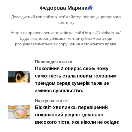
Федорова Марина
Досвідчений копірайтер, вебмайстер, творець цифрового
контенту
Автор та правовласник текстів на сайті https://zhinka.in.ua/.
Будь-яка перепублікація контенту без моєї згоди
розцінюватиметься як порушення авторського права.
Попередня стаття
Покоління Z обирає себе: чому
самотність стала новим головним
трендом серед зумерів та як це
змінює суспільство.
Наступна стаття
Бісквіт-хвилинка: перевірений
покроковий рецепт ідеально
високого тіста, яке ніколи не осідає