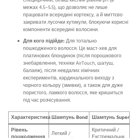
специфічний, більш кислий рівень pH (в
межах 4.5–5.5), що дозволяє не лише
працювати всередині кортексу, а й миттєво
закривати лусочки кутикули, блокуючи корисні
компоненти всередині волосини.
Для кого підійде:
Для тотально
пошкодженого волосся. Це маст-хев для
платинових блондинок (після порошкового
знебарвлення, техніки AirTouch, шатуш,
балаяж), після невдалих хімічних
експериментів, кардинального виходу з
чорного кольору (змивки), а також для дуже
пористого, ламкого волосся, яке кришиться
під час розчісування.
Характеристика
Шампунь Bond
Шампунь Super Bo
Рівень
Критичний /
Легкий /
пошкодження
Екстремальни