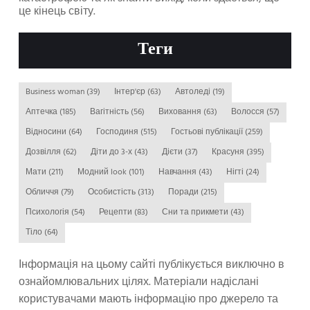
це кінець світу.
Теги
Business woman
(39)
Інтер'єр
(63)
Автоледі
(19)
Аптечка
(185)
Вагітність
(56)
Виховання
(63)
Волосся
(57)
Відносини
(64)
Господиня
(515)
Гостьові публікації
(259)
Дозвілля
(62)
Діти до 3-х
(43)
Дієти
(37)
Красуня
(395)
Мати
(211)
Модний look
(101)
Навчання
(43)
Нігті
(24)
Обличчя
(79)
Особистість
(313)
Поради
(215)
Психологія
(54)
Рецепти
(83)
Сни та прикмети
(43)
Тіло
(64)
Інформація на цьому сайті публікується виключно в
ознайомлювальних цілях. Матеріали надіслані
користувачами мають інформацію про джерело та