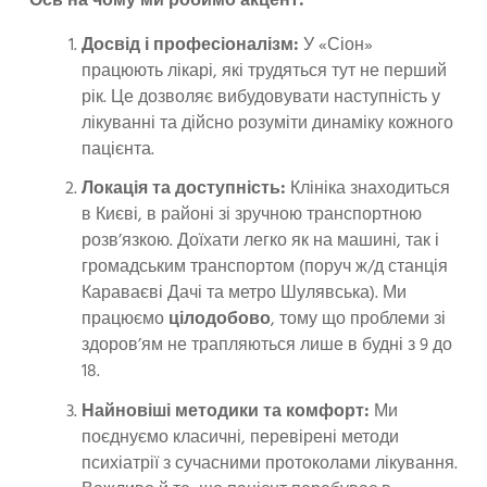
Ось на чому ми робимо акцент:
Досвід і професіоналізм:
У «Сіон»
працюють лікарі, які трудяться тут не перший
рік. Це дозволяє вибудовувати наступність у
лікуванні та дійсно розуміти динаміку кожного
пацієнта.
Локація та доступність:
Клініка знаходиться
в Києві, в районі зі зручною транспортною
розв’язкою. Доїхати легко як на машині, так і
громадським транспортом (поруч ж/д станція
Караваєві Дачі та метро Шулявська). Ми
працюємо
цілодобово
, тому що проблеми зі
здоров’ям не трапляються лише в будні з 9 до
18.
Найновіші методики та комфорт:
Ми
поєднуємо класичні, перевірені методи
психіатрії з сучасними протоколами лікування.