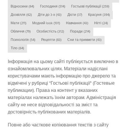
Відносини
(64)
Господиня
(514)
Гостьові публікації
(259)
Дозвілля
(62)
Діти до 3-х
(43)
Дієти
(37)
Красуня
(394)
Мати
(211)
Модний look
(101)
Навчання
(43)
Нігті
(24)
Обличчя
(79)
Особистість
(312)
Поради
(214)
Психологія
(54)
Рецепти
(83)
Сни та прикмети
(43)
Тіло
(64)
Інформація на цьому сайті публікується виключно в
ознайомлювальних цілях. Матеріали надіслані
користувачами мають інформацію про джерело та
відмічені у рубриці "Гостьові публікації" (Гостевые
публикации). Права на контент у вказаних
матеріалах належать їхнім авторам. Адміністрація
сайту не несе відповідальності за зміст та
достовірність публікованих матеріалів.
Повне або часткове копіювання текстів з сайту