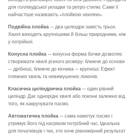
виходять рівномірні хвилі по всій довжині. Підходить
для голлівудської укладки та ретро-стилю. Саме її
найчастіше називають «плойкою-хвилею».
Подвійна плойка
— два циліндри замість трьох.
Хвилі виходять крупнішими й більш природними, ніж
у потрійної.
Конусна плойка
— конусна форма бочки дозволяє
створювати хвилі різного розміру: ближче до основи
— дрібніші, ближче до кінчика — крупніші. Ефект
пляжних хвиль та невимушених локонів.
Класична циліндрична плойка
— один рівний
циліндр. Дає однорідні хвилі або локони залежно від
того, як накручувати пасмо.
Автоматична плойка
— сама намотує пасмо і
утримує його під нагрівом потрібний час. Ідеальна
для початківців і тих, хто хоче рівномірний результат