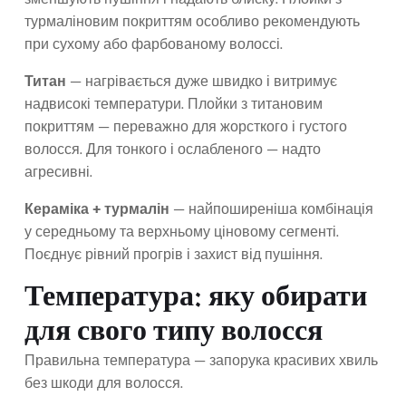
зменшують пушіння і надають блиску. Плойки з
турмаліновим покриттям особливо рекомендують
при сухому або фарбованому волоссі.
Титан
— нагрівається дуже швидко і витримує
надвисокі температури. Плойки з титановим
покриттям — переважно для жорсткого і густого
волосся. Для тонкого і ослабленого — надто
агресивні.
Кераміка + турмалін
— найпоширеніша комбінація
у середньому та верхньому ціновому сегменті.
Поєднує рівний прогрів і захист від пушіння.
Температура: яку обирати
для свого типу волосся
Правильна температура — запорука красивих хвиль
без шкоди для волосся.