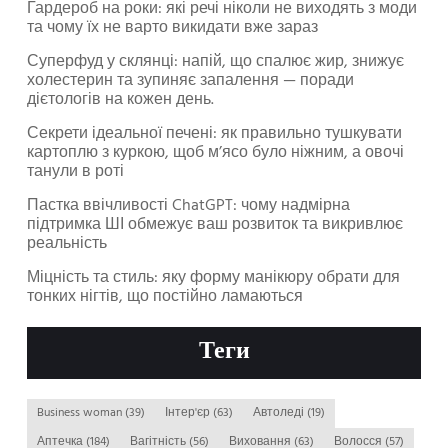
Гардероб на роки: які речі ніколи не виходять з моди
та чому їх не варто викидати вже зараз
Суперфуд у склянці: напій, що спалює жир, знижує
холестерин та зупиняє запалення — поради
дієтологів на кожен день.
Секрети ідеальної печені: як правильно тушкувати
картоплю з куркою, щоб м’ясо було ніжним, а овочі
танули в роті
Пастка ввічливості ChatGPT: чому надмірна
підтримка ШІ обмежує ваш розвиток та викривлює
реальність
Міцність та стиль: яку форму манікюру обрати для
тонких нігтів, що постійно ламаються
Теги
Business woman
(39)
Інтер'єр
(63)
Автоледі
(19)
Аптечка
(184)
Вагітність
(56)
Виховання
(63)
Волосся
(57)