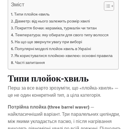
Зміст
Типи плойок-хвиль
Діаметр: від нього залежить розмір хвилі
Покриття бочки: кераміка, турмалін чи титан
Температура: яку обирати для свого типу волосся
На що ще звернути увагу при виборі
Популярні моделі плойок-хвиль в Україні
Як користуватися плойкою-хвилею: основні правила
Часті запитання
Типи плойок-хвиль
Перш за все варто зрозуміти, що «плойка-хвиля» —
це не один конкретний тип, а ціла категорія.
Потрійна плойка (three barrel waver)
—
найкласичніший варіант. Три паралельних циліндри,
між якими укладається пасмо, і після нагрівання