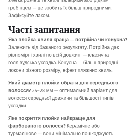
злегка розчешіть хвилі пальцями або рідким
гребінцем — це зробить їх більш природними.
Зафіксуйте лаком.
Часті запитання
Яка плойка-хвиля краща — потрійна чи конусна?
Залежить від бажаного результату. Потрійна дає
рівномірні хвилі по всій довжині — класична
голлівудська укладка. Конусна — більш природні
локони різного розміру, ефект пляжних хвиль.
Який діаметр плойки обрати для середнього
волосся?
25–28 мм — оптимальний варіант для
волосся середньої довжини та більшості типів
укладки.
Яке покриття плойки найкраще для
фарбованого волосся?
Керамічне або
турмалінове — вони мінімально пошкоджують і